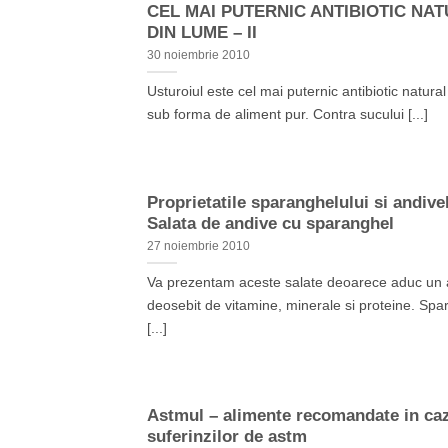
CEL MAI PUTERNIC ANTIBIOTIC NA
DIN LUME – II
30 noiembrie 2010
Usturoiul este cel mai puternic antibiotic natura
sub forma de aliment pur. Contra sucului [...]
Proprietatile sparanghelului si andive
Salata de andive cu sparanghel
27 noiembrie 2010
Va prezentam aceste salate deoarece aduc un 
deosebit de vitamine, minerale si proteine. Spa
[...]
Astmul – alimente recomandate in ca
suferinzilor de astm