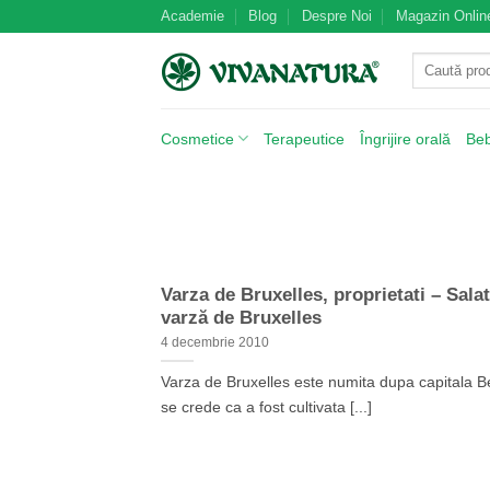
Skip
Academie
Blog
Despre Noi
Magazin Onlin
to
Caută
content
după:
Cosmetice
Terapeutice
Îngrijire orală
Be
Varza de Bruxelles, proprietati – Sala
varză de Bruxelles
4 decembrie 2010
Varza de Bruxelles este numita dupa capitala B
se crede ca a fost cultivata [...]