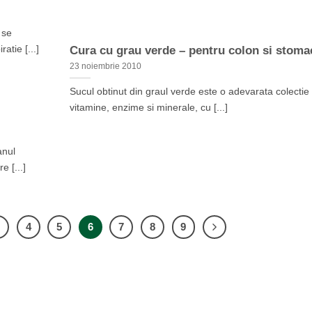
 se
atie [...]
Cura cu grau verde – pentru colon si stoma
23 noiembrie 2010
Sucul obtinut din graul verde este o adevarata colectie
vitamine, enzime si minerale, cu [...]
anul
e [...]
3
4
5
6
7
8
9