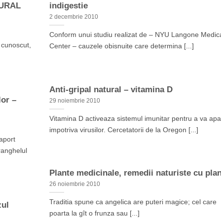
TURAL
indigestie
2 decembrie 2010
Conform unui studiu realizat de – NYU Langone Medic
l cunoscut,
Center – cauzele obisnuite care determina [...]
Anti-gripal natural – vitamina D
lor –
29 noiembrie 2010
Vitamina D activeaza sistemul imunitar pentru a va ap
impotriva virusilor. Cercetatorii de la Oregon [...]
aport
ranghelul
Plante medicinale, remedii naturiste cu pla
26 noiembrie 2010
Traditia spune ca angelica are puteri magice; cel care
zul
poarta la gît o frunza sau [...]