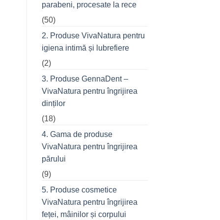
parabeni, procesate la rece
refuză
o
(50)
seară
cu
prietenii
2. Produse VivaNatura pentru
în
oraș
igiena intimă și lubrefiere
(2)
3. Produse GennaDent –
VivaNatura pentru îngrijirea
dinților
(18)
4. Gama de produse
VivaNatura pentru îngrijirea
părului
(9)
5. Produse cosmetice
VivaNatura pentru îngrijirea
feței, mâinilor și corpului