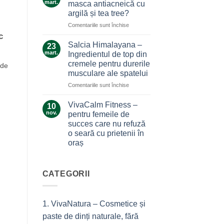
care
mart.
masca antiacneică cu
care
nu
argilă și tea tree?
ne
te
pentru
Comentariile sunt închise
alină
lasă
Ce
durerile
c
la…
secrete
Salcia Himalayana –
durere
23
ascunde
mart.
Ingredientul de top din
masca
cremele pentru durerile
 de
antiacneică
musculare ale spatelui
cu
argilă
pentru
Comentariile sunt închise
și
Salcia
tea
Himalayana
VivaCalm Fitness –
10
tree?
–
nov.
pentru femeile de
Ingredientul
succes care nu refuză
de
o seară cu prietenii în
top
oraș
din
cremele
Niciun
comentariu
pentru
la
durerile
VivaCalm
CATEGORII
musculare
Fitness
–
ale
pentru
spatelui
femeile
1. VivaNatura – Cosmetice și
de
succes
paste de dinți naturale, fără
care
nu