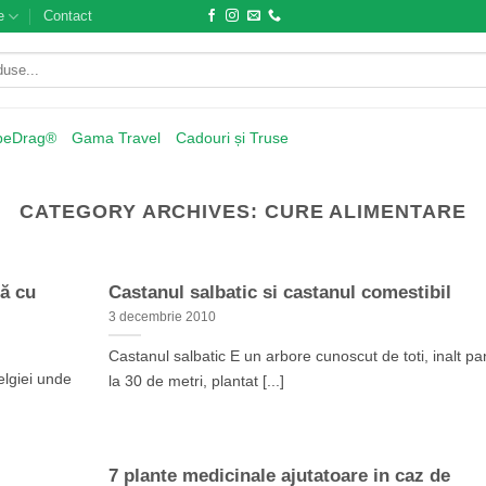
e
Contact
beDrag®
Gama Travel
Cadouri și Truse
CATEGORY ARCHIVES:
CURE ALIMENTARE
tă cu
Castanul salbatic si castanul comestibil
3 decembrie 2010
Castanul salbatic E un arbore cunoscut de toti, inalt p
elgiei unde
la 30 de metri, plantat [...]
7 plante medicinale ajutatoare in caz de