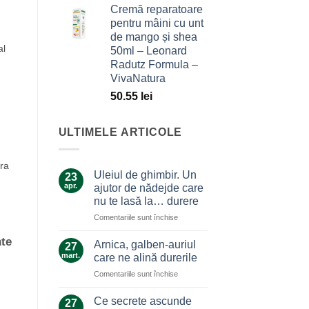
Cremă reparatoare
pentru mâini cu unt
de mango și shea
al
50ml – Leonard
Radutz Formula –
VivaNatura
50.55
lei
ULTIMELE ARTICOLE
ara
Uleiul de ghimbir. Un
23
apr.
ajutor de nădejde care
nu te lasă la… durere
pentru
Comentariile sunt închise
Uleiul
nte
de
Arnica, galben-auriul
27
ghimbir.
mart.
care ne alină durerile
Un
pentru
Comentariile sunt închise
ajutor
Arnica,
de
galben-
nădejde
Ce secrete ascunde
27
auriul