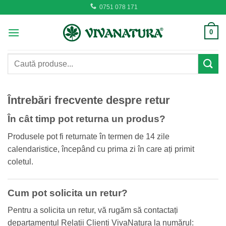
Skip
0751 078 171
to
content
0
Caută
după:
Întrebări frecvente despre retur
În cât timp pot returna un produs?
Produsele pot fi returnate în termen de 14 zile
calendaristice, începând cu prima zi în care ați primit
coletul.
Cum pot solicita un retur?
Pentru a solicita un retur, vă rugăm să contactați
departamentul Relații Clienți VivaNatura la numărul: