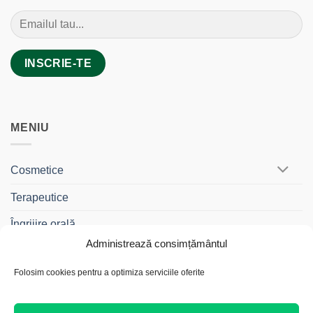
MENIU
Cosmetice
Terapeutice
Îngrijire orală
Administrează consimțământul
BebeDrag®
Folosim cookies pentru a optimiza serviciile oferite
Gama Travel
Cadouri și Truse