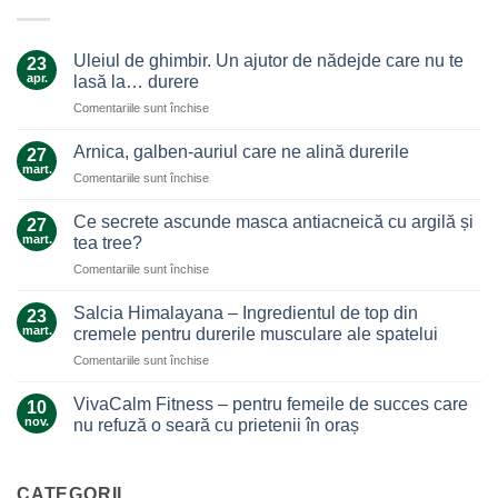
Uleiul de ghimbir. Un ajutor de nădejde care nu te
23
apr.
lasă la… durere
pentru
Comentariile sunt închise
Uleiul
de
Arnica, galben-auriul care ne alină durerile
27
ghimbir.
mart.
pentru
Comentariile sunt închise
Un
Arnica,
ajutor
galben-
Ce secrete ascunde masca antiacneică cu argilă și
de
27
auriul
mart.
nădejde
tea tree?
care
care
pentru
Comentariile sunt închise
ne
nu
Ce
alină
te
secrete
durerile
Salcia Himalayana – Ingredientul de top din
23
lasă
ascunde
mart.
cremele pentru durerile musculare ale spatelui
la…
masca
durere
pentru
Comentariile sunt închise
antiacneică
Salcia
cu
Himalayana
argilă
VivaCalm Fitness – pentru femeile de succes care
10
–
și
nov.
nu refuză o seară cu prietenii în oraș
Ingredientul
tea
Niciun
de
tree?
comentariu
top
la
VivaCalm
CATEGORII
din