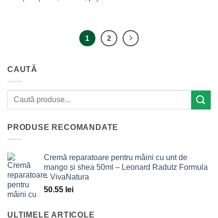
1
2
CAUTĂ
PRODUSE RECOMANDATE
Cremă reparatoare pentru mâini cu unt de
mango și shea 50ml – Leonard Radutz Formula
– VivaNatura
50.55
lei
ULTIMELE ARTICOLE