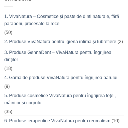
Fitness
cremele
–
pentru
pentru
femeile
durerile
1. VivaNatura – Cosmetice și paste de dinți naturale, fără
de
musculare
succes
ale
parabeni, procesate la rece
care
spatelui
nu
refuză
(50)
o
seară
2. Produse VivaNatura pentru igiena intimă și lubrefiere
(2)
cu
prietenii
în
3. Produse GennaDent – VivaNatura pentru îngrijirea
oraș
dinților
(18)
4. Gama de produse VivaNatura pentru îngrijirea părului
(9)
5. Produse cosmetice VivaNatura pentru îngrijirea feței,
mâinilor și corpului
(35)
6. Produse terapeutice VivaNatura pentru reumatism
(10)