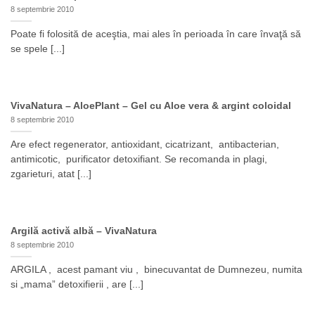
8 septembrie 2010
Poate fi folosită de aceştia, mai ales în perioada în care învaţă să
se spele [...]
VivaNatura – AloePlant – Gel cu Aloe vera & argint coloidal
8 septembrie 2010
Are efect regenerator, antioxidant, cicatrizant, antibacterian,
antimicotic, purificator detoxifiant. Se recomanda in plagi,
zgarieturi, atat [...]
Argilă activă albă – VivaNatura
8 septembrie 2010
ARGILA , acest pamant viu , binecuvantat de Dumnezeu, numita
si „mama” detoxifierii , are [...]