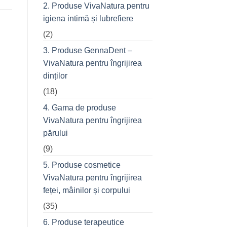
prietenii
2. Produse VivaNatura pentru
în
oraș
igiena intimă și lubrefiere
(2)
3. Produse GennaDent –
VivaNatura pentru îngrijirea
dinților
(18)
4. Gama de produse
VivaNatura pentru îngrijirea
părului
(9)
5. Produse cosmetice
VivaNatura pentru îngrijirea
feței, mâinilor și corpului
(35)
6. Produse terapeutice