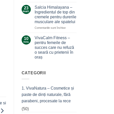
Ce
durerile
la…
secrete
Salcia Himalayana –
durere
23
ascunde
mart.
Ingredientul de top din
masca
cremele pentru durerile
antiacneică
musculare ale spatelui
cu
argilă
pentru
Comentariile sunt închise
și
Salcia
tea
Himalayana
VivaCalm Fitness –
10
tree?
–
nov.
pentru femeile de
Ingredientul
succes care nu refuză
de
o seară cu prietenii în
top
oraș
din
cremele
Niciun
comentariu
pentru
la
durerile
VivaCalm
CATEGORII
musculare
Fitness
–
ale
pentru
spatelui
femeile
1. VivaNatura – Cosmetice și
de
succes
paste de dinți naturale, fără
care
nu
parabeni, procesate la rece
refuză
e si
o
(50)
seară
cu