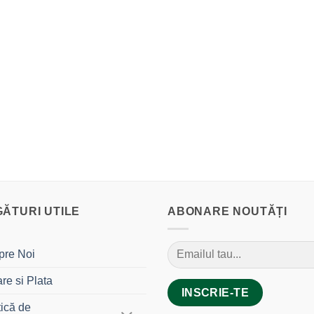
GĂTURI UTILE
ABONARE NOUTĂȚI
pre Noi
are si Plata
tică de