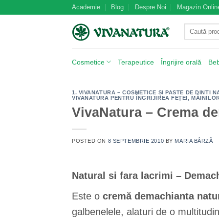
Skip
Academie
Blog
Despre Noi
Magazin Onlin
to
Caută
content
după:
Cosmetice
Terapeutice
Îngrijire orală
Be
1. VIVANATURA – COSMETICE ȘI PASTE DE DINȚI
VIVANATURA PENTRU ÎNGRIJIREA FEȚEI, MÂINILO
VivaNatura – Crema de
POSTED ON
8 SEPTEMBRIE 2010
BY
MARIA BÂRZĂ
Natural si fara lacrimi – Demach
Este o
cremă demachianta natu
galbenelele, alaturi de o multitudi