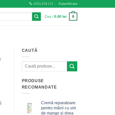
Autentificare
0751 078 171
0
Coș /
0.00
lei
CAUTĂ
e
PRODUSE
RECOMANDATE
i
Cremă reparatoare
pentru mâini cu unt
de mango și shea