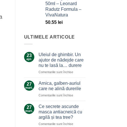
50ml – Leonard
Radutz Formula –
VivaNatura
a
50.55
lei
ULTIMELE ARTICOLE
Uleiul de ghimbir. Un
23
apr.
ajutor de nădejde care
nu te lasă la… durere
pentru
Comentariile sunt închise
Uleiul
de
Arnica, galben-auriul
27
ghimbir.
mart.
care ne alină durerile
Un
pentru
Comentariile sunt închise
ajutor
Arnica,
de
galben-
nădejde
Ce secrete ascunde
27
auriul
care
mart.
masca antiacneică cu
care
nu
argilă și tea tree?
ne
te
pentru
Comentariile sunt închise
alină
lasă