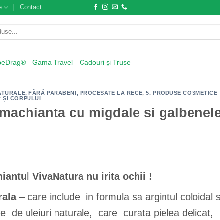
e
Contact
beDrag®
Gama Travel
Cadouri și Truse
 NATURALE, FĂRĂ PARABENI, PROCESATE LA RECE
,
5. PRODUSE COSMETICE
R ȘI CORPULUI
machianta cu migdale si galbenel
iantul VivaNatura nu irita ochii !
rala
– care include in formula sa argintul coloidal s
ne de uleiuri naturale, care curata pielea delicat,