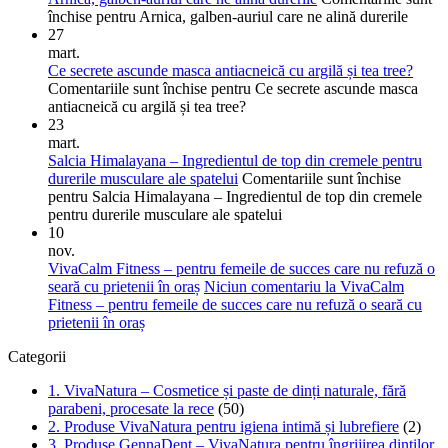
închise
pentru Arnica, galben-auriul care ne alină durerile
27
mart.
Ce secrete ascunde masca antiacneică cu argilă și tea tree?
Comentariile sunt închise
pentru Ce secrete ascunde masca
antiacneică cu argilă și tea tree?
23
mart.
Salcia Himalayana – Ingredientul de top din cremele pentru
durerile musculare ale spatelui
Comentariile sunt închise
pentru Salcia Himalayana – Ingredientul de top din cremele
pentru durerile musculare ale spatelui
10
nov.
VivaCalm Fitness – pentru femeile de succes care nu refuză o
seară cu prietenii în oraș
Niciun comentariu
la VivaCalm
Fitness – pentru femeile de succes care nu refuză o seară cu
prietenii în oraș
Categorii
1. VivaNatura – Cosmetice și paste de dinți naturale, fără
parabeni, procesate la rece
(50)
2. Produse VivaNatura pentru igiena intimă și lubrefiere
(2)
3. Produse GennaDent – VivaNatura pentru îngrijirea dinților