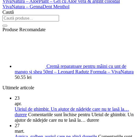
VivaNatura – AloePlant – Gel cu Aloe vera & argint coloidal
VivaNatura – GennaDent Menthol
Caută
Produse Recomandate
Cremă reparatoare pentru mâini cu unt de
mango și shea 50ml – Leonard Radutz Formula – VivaNatura
50.55
lei
Ultimele articole
23
apr.
Uleiul de ghimbir. Un ajutor de nădejde care nu te lasă la…
durere
Comentariile sunt închise
pentru Uleiul de ghimbir. Un
ajutor de nădejde care nu te lasă la… durere
27
mart.
Arnica, galben-auriul care ne alină durerile
Comentariile sunt