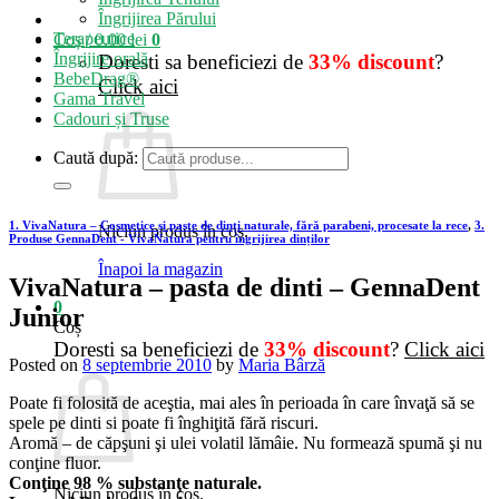
Îngrijirea Părului
Terapeutice
Coș /
0.00
lei
0
Îngrijire orală
Doresti sa beneficiezi de
33% discount
?
BebeDrag®
Click aici
Gama Travel
Cadouri și Truse
Caută după:
1. VivaNatura – Cosmetice și paste de dinți naturale, fără parabeni, procesate la rece
,
3.
Niciun produs în coș.
Produse GennaDent - VivaNatura pentru îngrijirea dinților
Înapoi la magazin
VivaNatura – pasta de dinti – GennaDent
0
Junior
Coș
Doresti sa beneficiezi de
33% discount
?
Click aici
Posted on
8 septembrie 2010
by
Maria Bârză
Poate fi folosită de aceştia, mai ales în perioada în care învaţă să se
spele pe dinti si poate fi înghiţită fără riscuri.
Aromă – de căpşuni şi ulei volatil lămâie. Nu formează spumă şi nu
conţine fluor.
Conţine 98 % substanţe
n
aturale.
Niciun produs în coș.