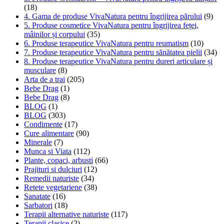
(18)
4. Gama de produse VivaNatura pentru îngrijirea părului
(9)
5. Produse cosmetice VivaNatura pentru îngrijirea feței,
mâinilor și corpului
(35)
6. Produse terapeutice VivaNatura pentru reumatism
(10)
7. Produse terapeutice VivaNatura pentru sănătatea pielii
(34)
8. Produse terapeutice VivaNatura pentru dureri articulare și
musculare
(8)
Arta de a trai
(205)
Bebe Drag
(1)
Bebe Drag
(8)
BLOG
(1)
BLOG
(303)
Condimente
(17)
Cure alimentare
(90)
Minerale
(7)
Munca si Viata
(112)
Plante, copaci, arbusti
(66)
Prajituri si dulciuri
(12)
Remedii naturiste
(34)
Retete vegetariene
(38)
Sanatate
(16)
Sarbatori
(18)
Terapii alternative naturiste
(117)
Terapii clasice
(2)