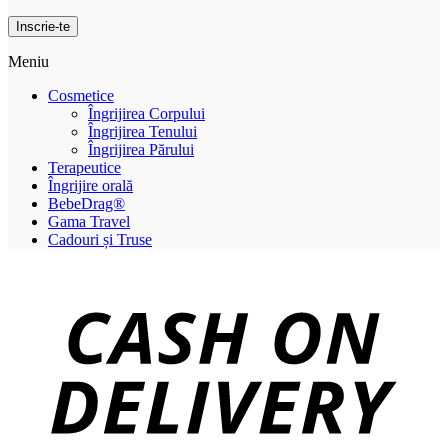
Meniu
Cosmetice
Îngrijirea Corpului
Îngrijirea Tenului
Îngrijirea Părului
Terapeutice
Îngrijire orală
BebeDrag®
Gama Travel
Cadouri și Truse