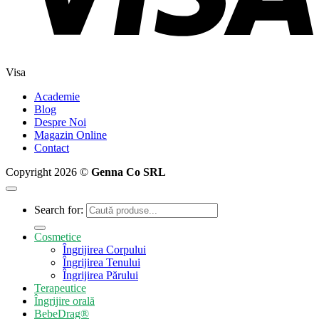
Visa
Academie
Blog
Despre Noi
Magazin Online
Contact
Copyright 2026 ©
Genna Co SRL
Search for:
Cosmetice
Îngrijirea Corpului
Îngrijirea Tenului
Îngrijirea Părului
Terapeutice
Îngrijire orală
BebeDrag®