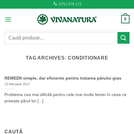
Skip
0751 078 171
to
content
0
Caută
după:
TAG ARCHIVES:
CONDITIONARE
REMEDII simple, dar eficiente pentru tratarea părului gras
13 februarie 2017
Problema cea mai dificilă pentru cele mai multe femei în ceea ce
privește părul lor [...]
CAUTĂ