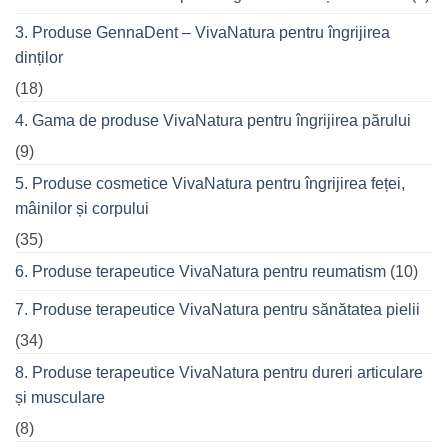
prietenii
în
3. Produse GennaDent – VivaNatura pentru îngrijirea
oraș
dinților
(18)
4. Gama de produse VivaNatura pentru îngrijirea părului
(9)
5. Produse cosmetice VivaNatura pentru îngrijirea feței,
mâinilor și corpului
(35)
6. Produse terapeutice VivaNatura pentru reumatism
(10)
7. Produse terapeutice VivaNatura pentru sănătatea pielii
(34)
8. Produse terapeutice VivaNatura pentru dureri articulare
și musculare
(8)