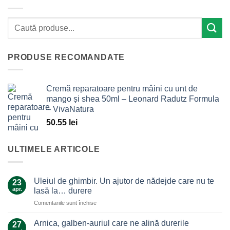
PRODUSE RECOMANDATE
Cremă reparatoare pentru mâini cu unt de
mango și shea 50ml – Leonard Radutz Formula
– VivaNatura
50.55
lei
ULTIMELE ARTICOLE
Uleiul de ghimbir. Un ajutor de nădejde care nu te
23
apr.
lasă la… durere
pentru
Comentariile sunt închise
Uleiul
de
Arnica, galben-auriul care ne alină durerile
27
ghimbir.