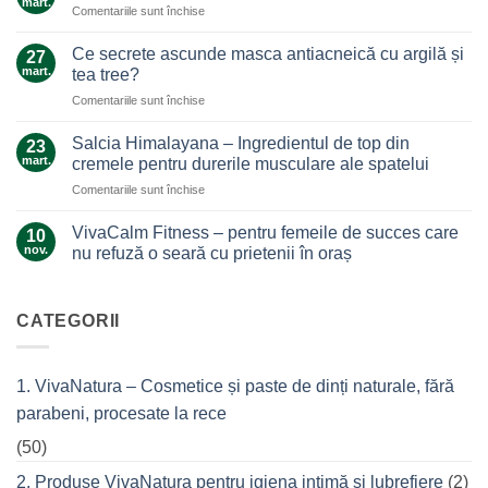
mart.
pentru
Comentariile sunt închise
Un
Arnica,
ajutor
galben-
Ce secrete ascunde masca antiacneică cu argilă și
de
27
auriul
mart.
nădejde
tea tree?
care
care
pentru
Comentariile sunt închise
ne
nu
Ce
alină
te
secrete
durerile
Salcia Himalayana – Ingredientul de top din
23
lasă
ascunde
mart.
cremele pentru durerile musculare ale spatelui
la…
masca
durere
pentru
Comentariile sunt închise
antiacneică
Salcia
cu
Himalayana
argilă
VivaCalm Fitness – pentru femeile de succes care
10
–
și
nov.
nu refuză o seară cu prietenii în oraș
Ingredientul
tea
Niciun
de
tree?
comentariu
top
la
VivaCalm
CATEGORII
din
Fitness
cremele
–
pentru
pentru
femeile
durerile
1. VivaNatura – Cosmetice și paste de dinți naturale, fără
de
musculare
succes
ale
parabeni, procesate la rece
care
spatelui
nu
refuză
(50)
o
seară
2. Produse VivaNatura pentru igiena intimă și lubrefiere
(2)
cu