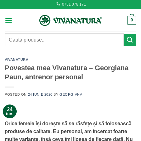
Skip
0751 078 171
to
content
0
Caută
după:
VIVANATURA
Povestea mea Vivanatura – Georgiana
Paun, antrenor personal
POSTED ON
24 IUNIE 2020
BY
GEORGIANA
24
iun.
Orice femeie își dorește să se răsfețe și să folosească
produse de calitate. Eu personal, am încercat foarte
multe variante, însă ceva îmi lipsea de fiecare dată. Nu