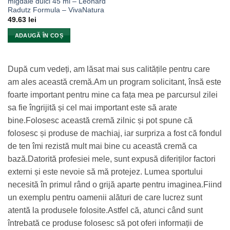
migdale dulci 45 ml – Leonard
Radutz Formula – VivaNatura
49.63
lei
ADAUGĂ ÎN COȘ
După cum vedeți, am lăsat mai sus calitățile pentru care
am ales această cremă.
Am un program solicitant, însă este
foarte important pentru mine ca fața mea pe parcursul zilei
sa fie îngrijită și cel mai important este să arate
bine.
Folosesc această cremă zilnic și pot spune că
folosesc și produse de machiaj, iar surpriza a fost că fondul
de ten îmi rezistă mult mai bine cu această cremă ca
bază.
Datorită profesiei mele, sunt expusă diferiților factori
externi și este nevoie să mă protejez. Lumea sportului
necesită în primul rând o grijă aparte pentru imaginea.
Fiind
un exemplu pentru oamenii alături de care lucrez sunt
atentă la produsele folosite.
Astfel că, atunci când sunt
întrebată ce produse folosesc să pot oferi informații de