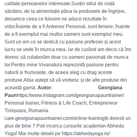
calitate persoanelor interesate.
Susțin stilul de viață
sănătos, de la alimentație pâna la produsele de îngrijire,
deoarece ceea ce folosim ne aduce rezultate în
viitor.
Înainte de a fi Antrenor Personal, sunt femeie; înainte
de a fi exemplul mai multor oameni sunt exemplul meu.
Sunt un om ce se dedică cu pasiune profesiei și acest
lucru se vede în munca mea, iar de curând am decis că îmi
doresc să colaborăm doar cu oameni pasionați de munca
lor.
Pentru mine Vivanatura reprezintă pasiune pentru
natură și frumusețe, de aceea aleg cu drag aceste
produse.
Abia aștept să vă vorbesc și de alte produse din
această gamă.
Autor:
Georgiana
Paun
https://www.instagram.com/georgianapauntrainer/
Personal trainer, Fitness & Life Coach, Entrepreneur
Timișoara, Romania
care.georgianapauntrainer.com/online-training
Iti doresti un
plus de bine ? Poti incerca cursurile academiei Abheda
Yoga! Mai multe detalii pe
https://abhedayoga.ro/