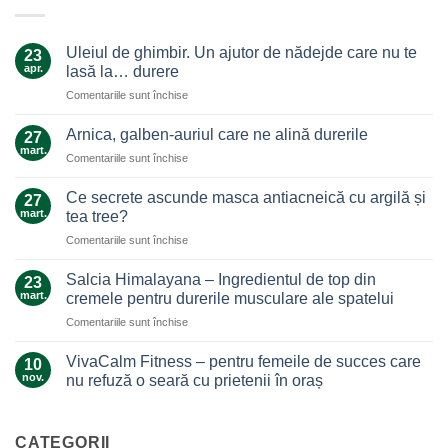
Uleiul de ghimbir. Un ajutor de nădejde care nu te
23
apr.
lasă la… durere
pentru
Comentariile sunt închise
Uleiul
de
Arnica, galben-auriul care ne alină durerile
27
ghimbir.
mart.
pentru
Comentariile sunt închise
Un
Arnica,
ajutor
galben-
Ce secrete ascunde masca antiacneică cu argilă și
de
27
auriul
mart.
nădejde
tea tree?
care
care
pentru
Comentariile sunt închise
ne
nu
Ce
alină
te
secrete
durerile
Salcia Himalayana – Ingredientul de top din
23
lasă
ascunde
mart.
cremele pentru durerile musculare ale spatelui
la…
masca
durere
pentru
Comentariile sunt închise
antiacneică
Salcia
cu
Himalayana
argilă
VivaCalm Fitness – pentru femeile de succes care
10
–
și
nov.
nu refuză o seară cu prietenii în oraș
Ingredientul
tea
Niciun
de
tree?
comentariu
top
la
VivaCalm
CATEGORII
din