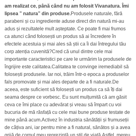
am realizat ce, până când nu am folosit Vivanatura. Îmi
lipsea ” natura” din produse.
Produsele naturale, fără
parabeni și cu ingrediente aduse direct din natură mi-au
adus și rezultatele mult așteptate. Ce poate fi mai frumos
ca atunci când folosești un produs să ai încredere în
efectele acestuia și mai ales să știi ca îi dai întregului tău
corp atenția cuvenită?
Cred că unul dintre cele mai
importante caracteristici pe care le urmărim la produsele de
îngrijire este calitatea.
Calitatea te convinge iremediabil să
folosești produsele. Iar noi, trăim într-o epoca a produselor
fals promovate și mai ales departe de a fi naturale.
De
aceea, este suficient să folosești un produs ca să îți dai
seama despre ce vorbesc. Eu sunt mulțumită că am găsit
ceva ce îmi place cu adevărat și vreau să împart cu voi
bucuria de mă răsfață cu cele mai bune produse testate de
mine până acum.
Activez în industria sănătății și frumuseții
de câțiva ani, iar pentru mine a fi natural, sănătos și a avea
grijă de corpul meu reprezintă un stil de viață.
Astfel, mereu