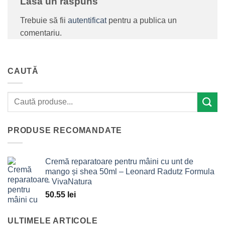
Lasă un răspuns
Trebuie să fii
autentificat
pentru a publica un
comentariu.
CAUTĂ
PRODUSE RECOMANDATE
Cremă reparatoare pentru mâini cu unt de
mango și shea 50ml – Leonard Radutz Formula
– VivaNatura
50.55
lei
ULTIMELE ARTICOLE