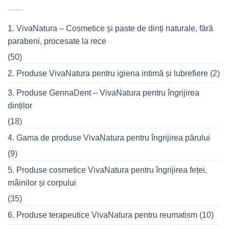
Fitness
cremele
–
pentru
pentru
femeile
durerile
1. VivaNatura – Cosmetice și paste de dinți naturale, fără
de
musculare
succes
ale
parabeni, procesate la rece
care
spatelui
nu
refuză
(50)
o
seară
2. Produse VivaNatura pentru igiena intimă și lubrefiere
(2)
cu
prietenii
în
3. Produse GennaDent – VivaNatura pentru îngrijirea
oraș
dinților
(18)
4. Gama de produse VivaNatura pentru îngrijirea părului
(9)
5. Produse cosmetice VivaNatura pentru îngrijirea feței,
mâinilor și corpului
(35)
6. Produse terapeutice VivaNatura pentru reumatism
(10)