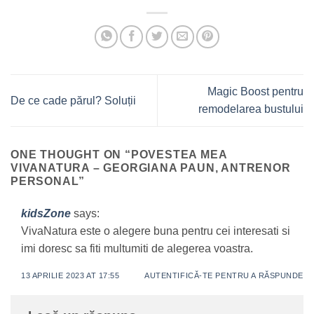
Magic Boost pentru
De ce cade părul? Soluții
remodelarea bustului
ONE THOUGHT ON “
POVESTEA MEA
VIVANATURA – GEORGIANA PAUN, ANTRENOR
PERSONAL
”
kidsZone
says:
VivaNatura este o alegere buna pentru cei interesati si
imi doresc sa fiti multumiti de alegerea voastra.
13 APRILIE 2023 AT 17:55
AUTENTIFICĂ-TE PENTRU A RĂSPUNDE