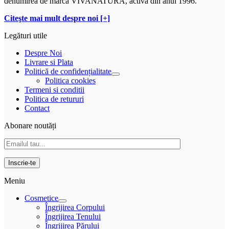
denumirea de marcă VIVANATURA, activă din anul 1996.
Citeşte mai mult despre noi [+]
Legături utile
Despre Noi
Livrare si Plata
Politică de confidențialitate
Politica cookies
Termeni si conditii
Politica de retururi
Contact
Abonare noutăți
Meniu
Cosmetice
Îngrijirea Corpului
Îngrijirea Tenului
Îngrijirea Părului