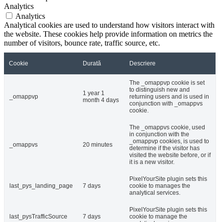
Analytics
Analytics
Analytical cookies are used to understand how visitors interact with
the website. These cookies help provide information on metrics the
number of visitors, bounce rate, traffic source, etc.
Cookie
Durată
Descriere
The _omappvp cookie is set
to distinguish new and
1 year 1
_omappvp
returning users and is used in
month 4 days
conjunction with _omappvs
cookie.
The _omappvs cookie, used
in conjunction with the
_omappvp cookies, is used to
_omappvs
20 minutes
determine if the visitor has
visited the website before, or if
it is a new visitor.
PixelYourSite plugin sets this
last_pys_landing_page
7 days
cookie to manages the
analytical services.
PixelYourSite plugin sets this
last_pysTrafficSource
7 days
cookie to manage the