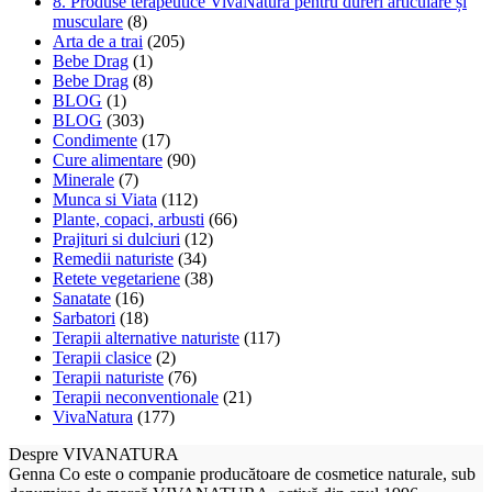
8. Produse terapeutice VivaNatura pentru dureri articulare și
musculare
(8)
Arta de a trai
(205)
Bebe Drag
(1)
Bebe Drag
(8)
BLOG
(1)
BLOG
(303)
Condimente
(17)
Cure alimentare
(90)
Minerale
(7)
Munca si Viata
(112)
Plante, copaci, arbusti
(66)
Prajituri si dulciuri
(12)
Remedii naturiste
(34)
Retete vegetariene
(38)
Sanatate
(16)
Sarbatori
(18)
Terapii alternative naturiste
(117)
Terapii clasice
(2)
Terapii naturiste
(76)
Terapii neconventionale
(21)
VivaNatura
(177)
Despre VIVANATURA
Genna Co este o companie producătoare de cosmetice naturale, sub