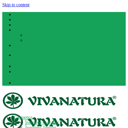
Skip to content
Academie
Blog
Despre Noi
Magazin Online
Livrare si Plata
Marturii
Contact
0751 078 171
Autentificare
0751 078 171
Cosmetice
Îngrijirea Corpului
Îngrijirea Tenului