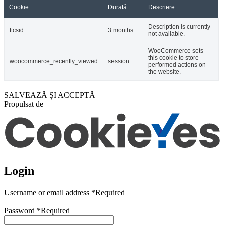
Cookie
Durată
Descriere
Description is currently
ttcsid
3 months
not available.
WooCommerce sets
this cookie to store
woocommerce_recently_viewed
session
performed actions on
the website.
SALVEAZĂ ȘI ACCEPTĂ
Propulsat de
Login
Username or email address
*
Required
Password
*
Required