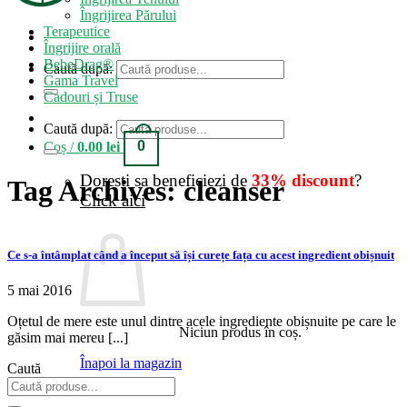
Îngrijirea Părului
Terapeutice
Îngrijire orală
BebeDrag®
Caută după:
Gama Travel
Cadouri și Truse
Caută după:
0
Coș /
0.00
lei
Doresti sa beneficiezi de
33% discount
?
Tag Archives:
cleanser
Click aici
Ce s-a întâmplat când a început să își curețe fața cu acest ingredient obișnuit
5 mai 2016
Oțetul de mere este unul dintre acele ingrediente obișnuite pe care le
Niciun produs în coș.
găsim mai mereu [...]
Înapoi la magazin
Caută