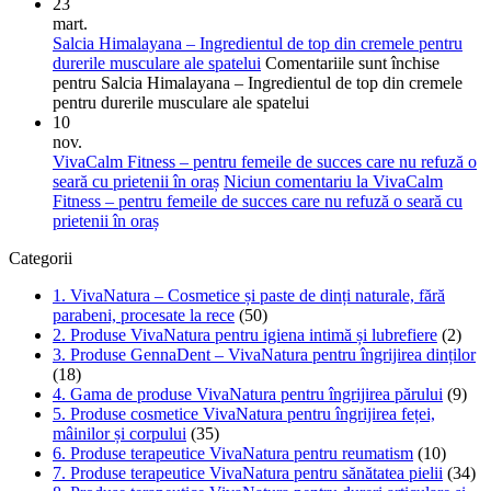
23
mart.
Salcia Himalayana – Ingredientul de top din cremele pentru
durerile musculare ale spatelui
Comentariile sunt închise
pentru Salcia Himalayana – Ingredientul de top din cremele
pentru durerile musculare ale spatelui
10
nov.
VivaCalm Fitness – pentru femeile de succes care nu refuză o
seară cu prietenii în oraș
Niciun comentariu
la VivaCalm
Fitness – pentru femeile de succes care nu refuză o seară cu
prietenii în oraș
Categorii
1. VivaNatura – Cosmetice și paste de dinți naturale, fără
parabeni, procesate la rece
(50)
2. Produse VivaNatura pentru igiena intimă și lubrefiere
(2)
3. Produse GennaDent – VivaNatura pentru îngrijirea dinților
(18)
4. Gama de produse VivaNatura pentru îngrijirea părului
(9)
5. Produse cosmetice VivaNatura pentru îngrijirea feței,
mâinilor și corpului
(35)
6. Produse terapeutice VivaNatura pentru reumatism
(10)
7. Produse terapeutice VivaNatura pentru sănătatea pielii
(34)