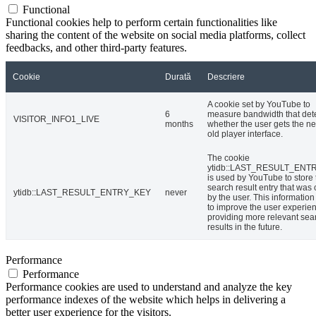
Functional
Functional cookies help to perform certain functionalities like
sharing the content of the website on social media platforms, collect
feedbacks, and other third-party features.
Cookie
Durată
Descriere
A cookie set by YouTube to
6
measure bandwidth that det
VISITOR_INFO1_LIVE
months
whether the user gets the n
old player interface.
The cookie
ytidb::LAST_RESULT_ENT
is used by YouTube to store 
search result entry that was 
ytidb::LAST_RESULT_ENTRY_KEY
never
by the user. This information
to improve the user experie
providing more relevant sea
results in the future.
Performance
Performance
Performance cookies are used to understand and analyze the key
performance indexes of the website which helps in delivering a
better user experience for the visitors.