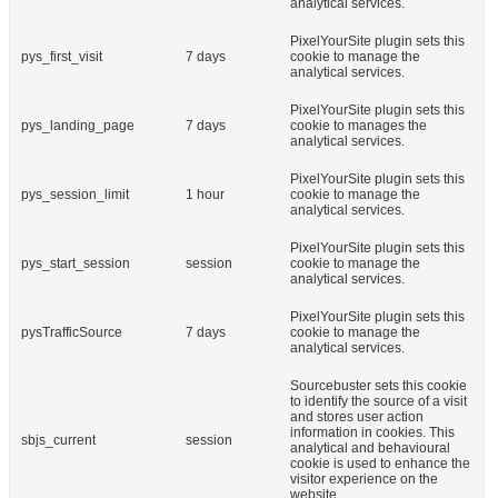
analytical services.
PixelYourSite plugin sets this
pys_first_visit
7 days
cookie to manage the
analytical services.
PixelYourSite plugin sets this
pys_landing_page
7 days
cookie to manages the
analytical services.
PixelYourSite plugin sets this
pys_session_limit
1 hour
cookie to manage the
analytical services.
PixelYourSite plugin sets this
pys_start_session
session
cookie to manage the
analytical services.
PixelYourSite plugin sets this
pysTrafficSource
7 days
cookie to manage the
analytical services.
Sourcebuster sets this cookie
to identify the source of a visit
and stores user action
information in cookies. This
sbjs_current
session
analytical and behavioural
cookie is used to enhance the
visitor experience on the
website.