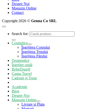
Despre Noi
Magazin Online
Contact
Copyright 2026 ©
Genna Co SRL
Search for:
Cosmetice
Îngrijirea Corpului
Îngrijirea Tenului
Îngrijirea Părului
Terapeutice
Îngrijire orală
BebeDrag®
Gama Travel
Cadouri și Truse
Academie
Blog
Despre Noi
Magazin Online
Livrare si Plata
Marturii