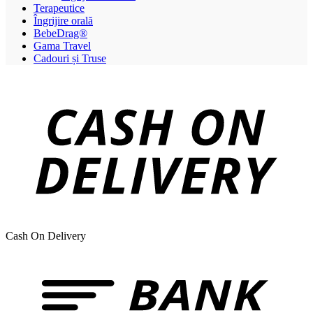
Terapeutice
Îngrijire orală
BebeDrag®
Gama Travel
Cadouri și Truse
Cash On Delivery