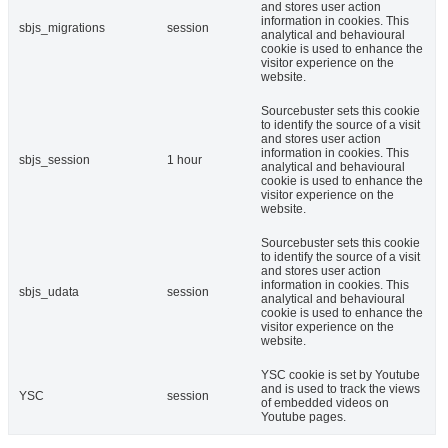
and stores user action
information in cookies. This
sbjs_migrations
session
analytical and behavioural
cookie is used to enhance the
visitor experience on the
website.
Sourcebuster sets this cookie
to identify the source of a visit
and stores user action
information in cookies. This
sbjs_session
1 hour
analytical and behavioural
cookie is used to enhance the
visitor experience on the
website.
Sourcebuster sets this cookie
to identify the source of a visit
and stores user action
information in cookies. This
sbjs_udata
session
analytical and behavioural
cookie is used to enhance the
visitor experience on the
website.
YSC cookie is set by Youtube
and is used to track the views
YSC
session
of embedded videos on
Youtube pages.