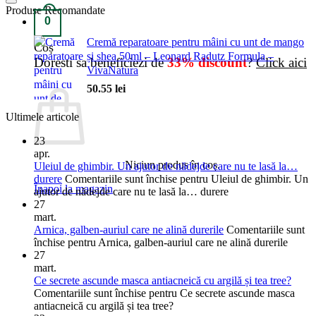
Produse Recomandate
0
Cremă reparatoare pentru mâini cu unt de mango
Coș
și shea 50ml – Leonard Radutz Formula –
Doresti sa beneficiezi de
33% discount
?
Click aici
VivaNatura
50.55
lei
Ultimele articole
23
apr.
Niciun produs în coș.
Uleiul de ghimbir. Un ajutor de nădejde care nu te lasă la…
durere
Comentariile sunt închise
pentru Uleiul de ghimbir. Un
Înapoi la magazin
ajutor de nădejde care nu te lasă la… durere
27
mart.
Arnica, galben-auriul care ne alină durerile
Comentariile sunt
închise
pentru Arnica, galben-auriul care ne alină durerile
27
mart.
Ce secrete ascunde masca antiacneică cu argilă și tea tree?
Comentariile sunt închise
pentru Ce secrete ascunde masca
antiacneică cu argilă și tea tree?