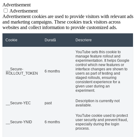
Advertisement
Advertisement
Advertisement cookies are used to provide visitors with relevant ads
and marketing campaigns. These cookies track visitors across
websites and collect information to provide customized ads.
Cookie
Durată
Descriere
YouTube sets this cookie to
manage feature rollout and
experimentation. It helps Google
control which new features or
__Secure-
interface changes are shown to
6 months
ROLLOUT_TOKEN
users as part of testing and
staged rollouts, ensuring
consistent experience for a
given user during an
experiment.
Description is currently not
__Secure-YEC
past
available.
YouTube cookie used to protect
user security and prevent fraud,
__Secure-YNID
6 months
especially during the login
process.