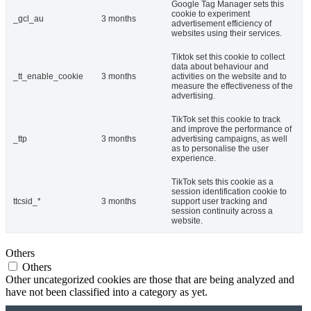
Google Tag Manager sets this
cookie to experiment
_gcl_au
3 months
advertisement efficiency of
websites using their services.
Tiktok set this cookie to collect
data about behaviour and
_tt_enable_cookie
3 months
activities on the website and to
measure the effectiveness of the
advertising.
TikTok set this cookie to track
and improve the performance of
_ttp
3 months
advertising campaigns, as well
as to personalise the user
experience.
TikTok sets this cookie as a
session identification cookie to
ttcsid_*
3 months
support user tracking and
session continuity across a
website.
Others
Others
Other uncategorized cookies are those that are being analyzed and
have not been classified into a category as yet.