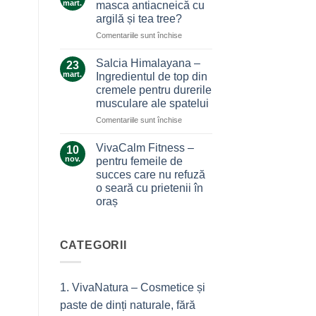
care
mart.
masca antiacneică cu
care
nu
argilă și tea tree?
ne
te
pentru
Comentariile sunt închise
alină
lasă
Ce
durerile
la…
secrete
Salcia Himalayana –
durere
23
ascunde
mart.
Ingredientul de top din
masca
cremele pentru durerile
antiacneică
musculare ale spatelui
cu
argilă
pentru
Comentariile sunt închise
și
Salcia
tea
Himalayana
VivaCalm Fitness –
10
tree?
–
nov.
pentru femeile de
Ingredientul
succes care nu refuză
de
o seară cu prietenii în
top
oraș
din
cremele
Niciun
comentariu
pentru
la
durerile
VivaCalm
CATEGORII
musculare
Fitness
–
ale
pentru
spatelui
femeile
1. VivaNatura – Cosmetice și
de
succes
paste de dinți naturale, fără
care
nu