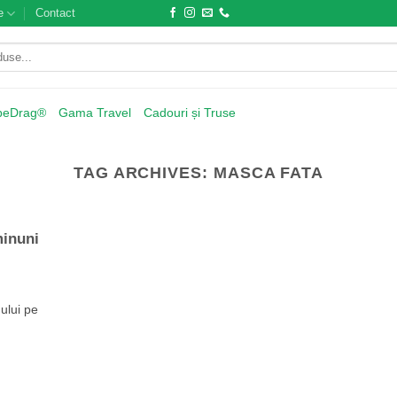
e
Contact
beDrag®
Gama Travel
Cadouri și Truse
TAG ARCHIVES:
MASCA FATA
minuni
ului pe