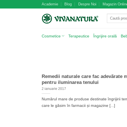
Skip
Academie
Blog
Despre Noi
Magazin Onlin
to
Caută
content
după:
Cosmetice
Terapeutice
Îngrijire orală
Be
Remedii naturale care fac adevărate 
pentru iluminarea tenului
2 ianuarie 2017
Numărul mare de produse destinate îngrijirii ten
care le găsim în farmacii și magazine [...]