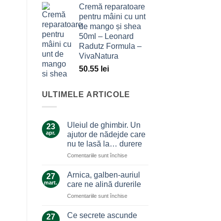
Cremă reparatoare
pentru mâini cu unt
de mango și shea
50ml – Leonard
Radutz Formula –
VivaNatura
50.55
lei
ULTIMELE ARTICOLE
Uleiul de ghimbir. Un
23
apr.
ajutor de nădejde care
nu te lasă la… durere
pentru
Comentariile sunt închise
Uleiul
de
Arnica, galben-auriul
27
ghimbir.
mart.
care ne alină durerile
Un
pentru
Comentariile sunt închise
ajutor
Arnica,
de
galben-
nădejde
Ce secrete ascunde
27
auriul