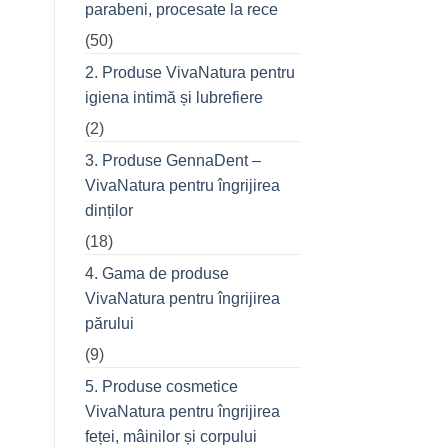
parabeni, procesate la rece
refuză
o
(50)
seară
cu
prietenii
2. Produse VivaNatura pentru
în
oraș
igiena intimă și lubrefiere
(2)
3. Produse GennaDent –
VivaNatura pentru îngrijirea
dinților
(18)
4. Gama de produse
VivaNatura pentru îngrijirea
părului
(9)
5. Produse cosmetice
VivaNatura pentru îngrijirea
feței, mâinilor și corpului