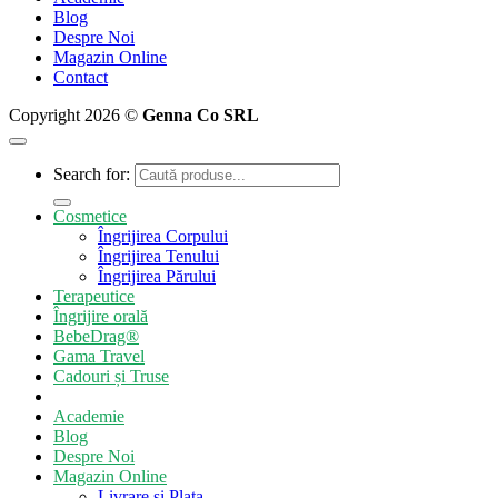
Blog
Despre Noi
Magazin Online
Contact
Copyright 2026 ©
Genna Co SRL
Search for:
Cosmetice
Îngrijirea Corpului
Îngrijirea Tenului
Îngrijirea Părului
Terapeutice
Îngrijire orală
BebeDrag®
Gama Travel
Cadouri și Truse
Academie
Blog
Despre Noi
Magazin Online
Livrare si Plata