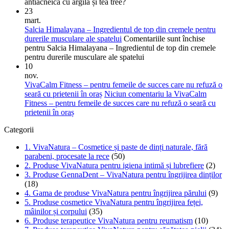
antiacneică cu argilă și tea tree?
23
mart.
Salcia Himalayana – Ingredientul de top din cremele pentru
durerile musculare ale spatelui
Comentariile sunt închise
pentru Salcia Himalayana – Ingredientul de top din cremele
pentru durerile musculare ale spatelui
10
nov.
VivaCalm Fitness – pentru femeile de succes care nu refuză o
seară cu prietenii în oraș
Niciun comentariu
la VivaCalm
Fitness – pentru femeile de succes care nu refuză o seară cu
prietenii în oraș
Categorii
1. VivaNatura – Cosmetice și paste de dinți naturale, fără
parabeni, procesate la rece
(50)
2. Produse VivaNatura pentru igiena intimă și lubrefiere
(2)
3. Produse GennaDent – VivaNatura pentru îngrijirea dinților
(18)
4. Gama de produse VivaNatura pentru îngrijirea părului
(9)
5. Produse cosmetice VivaNatura pentru îngrijirea feței,
mâinilor și corpului
(35)
6. Produse terapeutice VivaNatura pentru reumatism
(10)