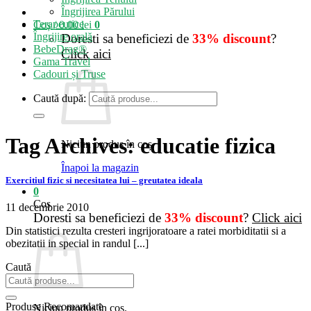
Îngrijirea Părului
Terapeutice
Coș /
0.00
lei
0
Îngrijire orală
Doresti sa beneficiezi de
33% discount
?
BebeDrag®
Click aici
Gama Travel
Cadouri și Truse
Caută după:
Tag Archives:
educatie fizica
Niciun produs în coș.
Înapoi la magazin
Exercitiul fizic si necesitatea lui – greutatea ideala
0
Coș
11 decembrie 2010
Doresti sa beneficiezi de
33% discount
?
Click aici
Din statistici rezulta cresteri ingrijoratoare a ratei morbiditatii si a
obezitatii in special in randul [...]
Caută
Produse Recomandate
Niciun produs în coș.