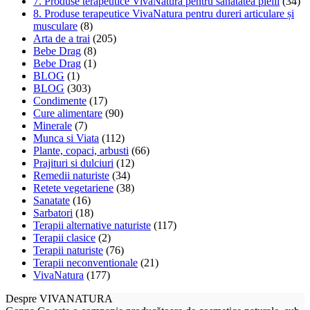
7. Produse terapeutice VivaNatura pentru sănătatea pielii
(34)
8. Produse terapeutice VivaNatura pentru dureri articulare și
musculare
(8)
Arta de a trai
(205)
Bebe Drag
(8)
Bebe Drag
(1)
BLOG
(1)
BLOG
(303)
Condimente
(17)
Cure alimentare
(90)
Minerale
(7)
Munca si Viata
(112)
Plante, copaci, arbusti
(66)
Prajituri si dulciuri
(12)
Remedii naturiste
(34)
Retete vegetariene
(38)
Sanatate
(16)
Sarbatori
(18)
Terapii alternative naturiste
(117)
Terapii clasice
(2)
Terapii naturiste
(76)
Terapii neconventionale
(21)
VivaNatura
(177)
Despre VIVANATURA