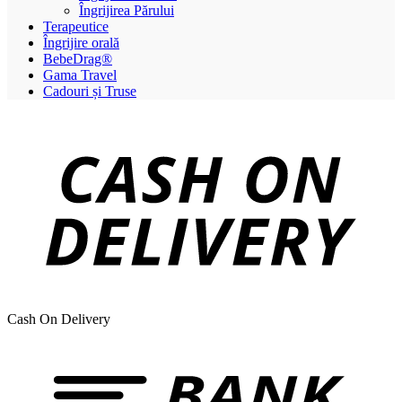
Îngrijirea Părului
Terapeutice
Îngrijire orală
BebeDrag®
Gama Travel
Cadouri și Truse
Cash On Delivery