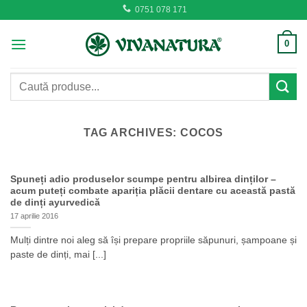
Skip
0751 078 171
to
content
0
Caută
după:
TAG ARCHIVES:
COCOS
Spuneți adio produselor scumpe pentru albirea dinților –
acum puteți combate apariția plăcii dentare cu această pastă
de dinți ayurvedică
17 aprilie 2016
Mulți dintre noi aleg să își prepare propriile săpunuri, șampoane și
paste de dinți, mai [...]