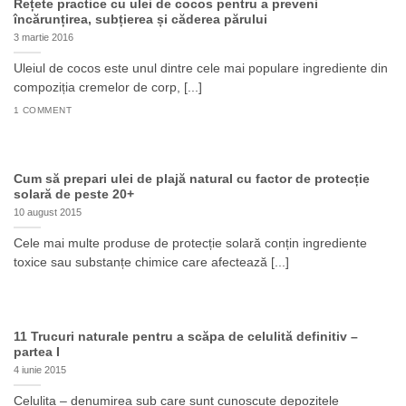
Rețete practice cu ulei de cocos pentru a preveni
încărunțirea, subțierea și căderea părului
3 martie 2016
Uleiul de cocos este unul dintre cele mai populare ingrediente din
compoziția cremelor de corp, [...]
1 COMMENT
Cum să prepari ulei de plajă natural cu factor de protecție
solară de peste 20+
10 august 2015
Cele mai multe produse de protecție solară conțin ingrediente
toxice sau substanțe chimice care afectează [...]
11 Trucuri naturale pentru a scăpa de celulită definitiv –
partea I
4 iunie 2015
Celulita – denumirea sub care sunt cunoscute depozitele