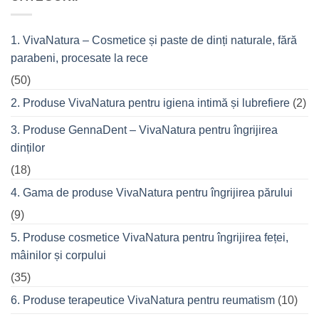
Fitness
cremele
–
pentru
pentru
femeile
durerile
1. VivaNatura – Cosmetice și paste de dinți naturale, fără
de
musculare
succes
ale
parabeni, procesate la rece
care
spatelui
nu
refuză
(50)
o
seară
2. Produse VivaNatura pentru igiena intimă și lubrefiere
(2)
cu
prietenii
în
3. Produse GennaDent – VivaNatura pentru îngrijirea
oraș
dinților
(18)
4. Gama de produse VivaNatura pentru îngrijirea părului
(9)
5. Produse cosmetice VivaNatura pentru îngrijirea feței,
mâinilor și corpului
(35)
6. Produse terapeutice VivaNatura pentru reumatism
(10)