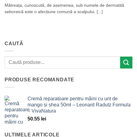
Mătreața, cunoscută, de asemenea, sub numele de dermatită
seboreică este o afecțiune comună a scalpului. [...]
CAUTĂ
PRODUSE RECOMANDATE
Cremă reparatoare pentru mâini cu unt de
mango și shea 50ml – Leonard Radutz Formula
– VivaNatura
50.55
lei
ULTIMELE ARTICOLE