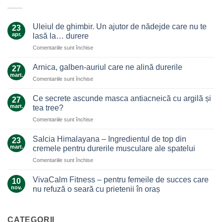
Uleiul de ghimbir. Un ajutor de nădejde care nu te
23
apr.
lasă la… durere
pentru
Comentariile sunt închise
Uleiul
de
Arnica, galben-auriul care ne alină durerile
27
ghimbir.
mart.
pentru
Comentariile sunt închise
Un
Arnica,
ajutor
galben-
Ce secrete ascunde masca antiacneică cu argilă și
de
27
auriul
mart.
nădejde
tea tree?
care
care
pentru
Comentariile sunt închise
ne
nu
Ce
alină
te
secrete
durerile
Salcia Himalayana – Ingredientul de top din
23
lasă
ascunde
mart.
cremele pentru durerile musculare ale spatelui
la…
masca
durere
pentru
Comentariile sunt închise
antiacneică
Salcia
cu
Himalayana
argilă
VivaCalm Fitness – pentru femeile de succes care
10
–
și
nov.
nu refuză o seară cu prietenii în oraș
Ingredientul
tea
Niciun
de
tree?
comentariu
top
la
VivaCalm
CATEGORII
din