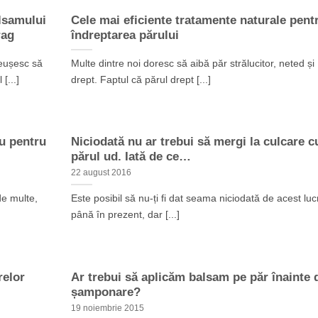
alsamului
Cele mai eficiente tratamente naturale pent
rag
îndreptarea părului
reușesc să
Multe dintre noi doresc să aibă păr strălucitor, neted și
[...]
drept. Faptul că părul drept [...]
șu pentru
Niciodată nu ar trebui să mergi la culcare c
părul ud. Iată de ce…
22 august 2016
de multe,
Este posibil să nu-ți fi dat seama niciodată de acest luc
până în prezent, dar [...]
relor
Ar trebui să aplicăm balsam pe păr înainte 
șamponare?
19 noiembrie 2015