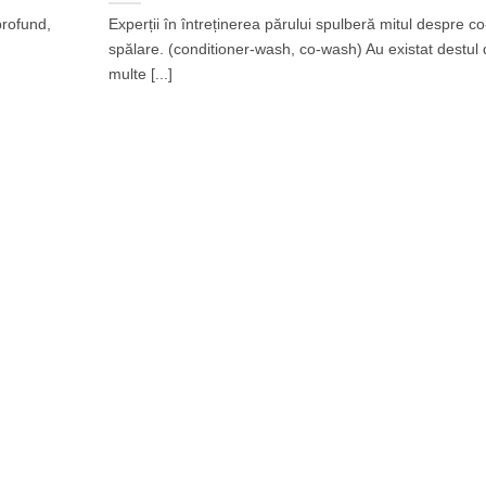
rofund,
Experții în întreținerea părului spulberă mitul despre co
spălare. (conditioner-wash, co-wash) Au existat destul
multe [...]