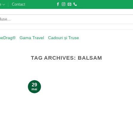
e
Contact
beDrag®
Gama Travel
Cadouri și Truse
TAG ARCHIVES:
BALSAM
29
mai