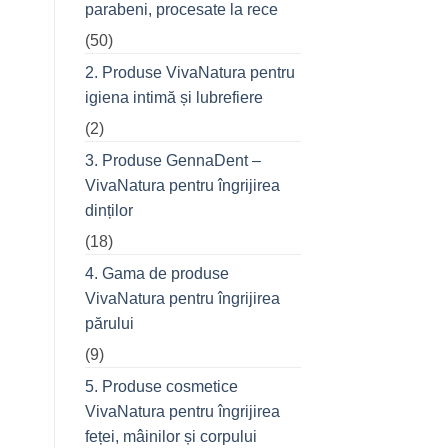
parabeni, procesate la rece
refuză
o
(50)
seară
cu
prietenii
2. Produse VivaNatura pentru
în
oraș
igiena intimă și lubrefiere
(2)
3. Produse GennaDent –
VivaNatura pentru îngrijirea
dinților
(18)
4. Gama de produse
VivaNatura pentru îngrijirea
părului
(9)
5. Produse cosmetice
VivaNatura pentru îngrijirea
feței, mâinilor și corpului