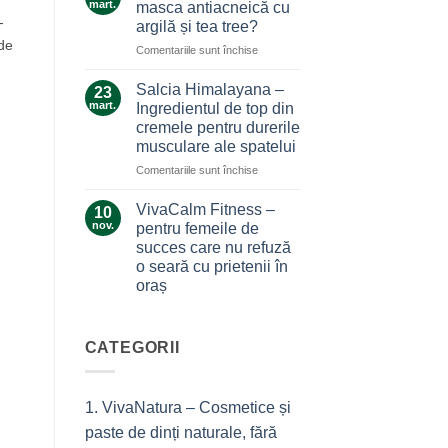
care
mart.
masca antiacneică cu
care
nu
-
argilă și tea tree?
ne
te
 de
pentru
Comentariile sunt închise
alină
lasă
Ce
durerile
la…
secrete
Salcia Himalayana –
durere
23
ascunde
mart.
Ingredientul de top din
masca
cremele pentru durerile
antiacneică
musculare ale spatelui
cu
argilă
pentru
Comentariile sunt închise
și
Salcia
tea
Himalayana
VivaCalm Fitness –
10
tree?
–
nov.
pentru femeile de
Ingredientul
succes care nu refuză
de
o seară cu prietenii în
top
oraș
din
cremele
Niciun
comentariu
pentru
la
durerile
VivaCalm
CATEGORII
musculare
Fitness
–
ale
pentru
spatelui
femeile
1. VivaNatura – Cosmetice și
de
succes
paste de dinți naturale, fără
care
nu