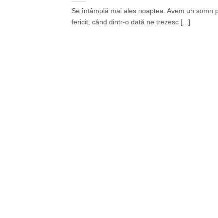
Se întâmplă mai ales noaptea. Avem un somn p
fericit, când dintr-o dată ne trezesc [...]