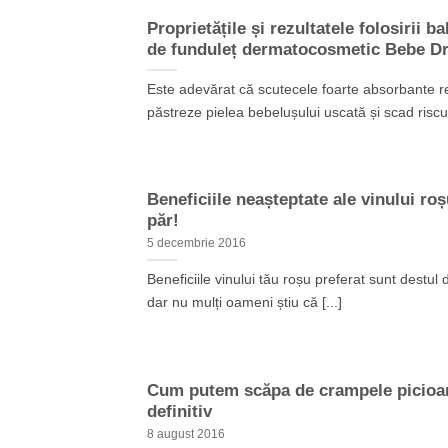
Proprietățile și rezultatele folosirii b
de funduleț dermatocosmetic Bebe D
Este adevărat că scutecele foarte absorbante 
păstreze pielea bebelușului uscată și scad riscul 
Beneficiile neașteptate ale vinului ro
păr!
5 decembrie 2016
Beneficiile vinului tău roșu preferat sunt destul 
dar nu mulți oameni știu că [...]
Cum putem scăpa de crampele picioa
definitiv
8 august 2016