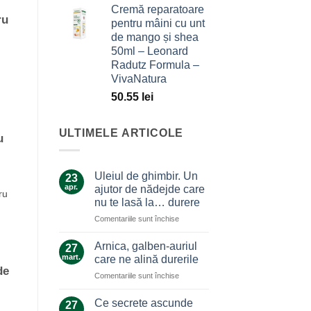
Cremă reparatoare
ru
pentru mâini cu unt
de mango și shea
50ml – Leonard
Radutz Formula –
VivaNatura
50.55
lei
ULTIMELE ARTICOLE
u
Uleiul de ghimbir. Un
23
apr.
ajutor de nădejde care
ru
nu te lasă la… durere
pentru
Comentariile sunt închise
Uleiul
de
Arnica, galben-auriul
27
ghimbir.
mart.
care ne alină durerile
Un
de
pentru
Comentariile sunt închise
ajutor
Arnica,
de
galben-
nădejde
Ce secrete ascunde
27
auriul