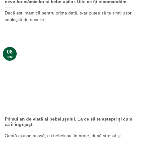
nevoilor mămicilor și bebelușilor. Uite ce îți recomandăm
Dacă ești mămică pentru prima dată, s-ar putea să te simți ușor
copleșită de nevoile [...]
08
mai
Primul an de viață al bebelușului. La ce să te aștepți și cum
să îl îngrijești
Odată ajunse acasă, cu bebelușul în brațe, după stresul și