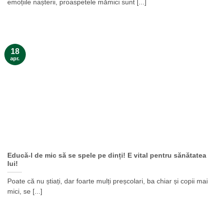
emoțiile nașterii, proaspetele mămici sunt [...]
18
apr.
Educă-l de mic să se spele pe dinți! E vital pentru sănătatea
lui!
Poate că nu știați, dar foarte mulți preșcolari, ba chiar și copii mai
mici, se [...]