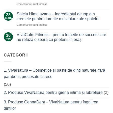
care
care
pentru
Comentariile sunt închise
ne
nu
Ce
alină
te
secrete
durerile
Salcia Himalayana – Ingredientul de top din
23
lasă
ascunde
mart.
cremele pentru durerile musculare ale spatelui
la…
masca
durere
pentru
Comentariile sunt închise
antiacneică
Salcia
cu
Himalayana
argilă
VivaCalm Fitness – pentru femeile de succes care
10
–
și
nov.
nu refuză o seară cu prietenii în oraș
Ingredientul
tea
Niciun
de
tree?
comentariu
top
la
VivaCalm
CATEGORII
din
Fitness
cremele
–
pentru
pentru
femeile
durerile
1. VivaNatura – Cosmetice și paste de dinți naturale, fără
de
musculare
succes
ale
parabeni, procesate la rece
care
spatelui
nu
refuză
(50)
o
seară
2. Produse VivaNatura pentru igiena intimă și lubrefiere
(2)
cu
prietenii
în
3. Produse GennaDent – VivaNatura pentru îngrijirea
oraș
dinților