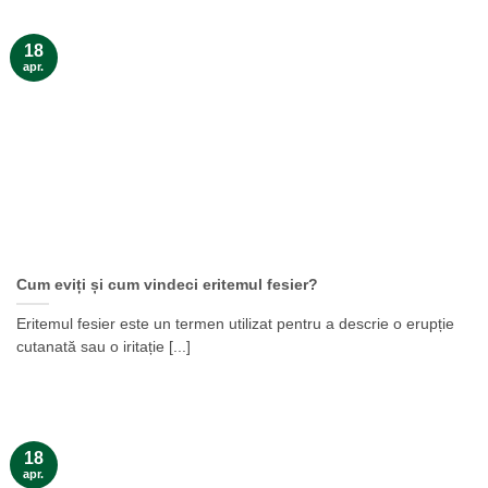
18
apr.
Cum eviți și cum vindeci eritemul fesier?
Eritemul fesier este un termen utilizat pentru a descrie o erupție
cutanată sau o iritație [...]
18
apr.