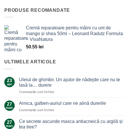
PRODUSE RECOMANDATE
Cremă reparatoare pentru mâini cu unt de
mango și shea 50ml – Leonard Radutz Formula
– VivaNatura
50.55
lei
ULTIMELE ARTICOLE
Uleiul de ghimbir. Un ajutor de nădejde care nu te
23
apr.
lasă la… durere
pentru
Comentariile sunt închise
Uleiul
de
Arnica, galben-auriul care ne alină durerile
27
ghimbir.
mart.
pentru
Comentariile sunt închise
Un
Arnica,
ajutor
galben-
Ce secrete ascunde masca antiacneică cu argilă și
de
27
auriul
mart.
nădejde
tea tree?