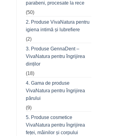
parabeni, procesate la rece
refuză
o
(50)
seară
cu
prietenii
2. Produse VivaNatura pentru
în
oraș
igiena intimă și lubrefiere
(2)
3. Produse GennaDent –
VivaNatura pentru îngrijirea
dinților
(18)
4. Gama de produse
VivaNatura pentru îngrijirea
părului
(9)
5. Produse cosmetice
VivaNatura pentru îngrijirea
feței, mâinilor și corpului