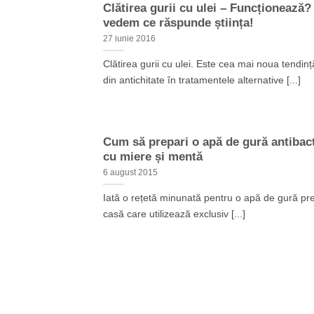
Clătirea gurii cu ulei – Funcționează?
vedem ce răspunde știința!
27 iunie 2016
Clătirea gurii cu ulei. Este cea mai noua tendinț
din antichitate în tratamentele alternative [...]
Cum să prepari o apă de gură antibac
cu miere și mentă
6 august 2015
Iată o rețetă minunată pentru o apă de gură pr
casă care utilizează exclusiv [...]