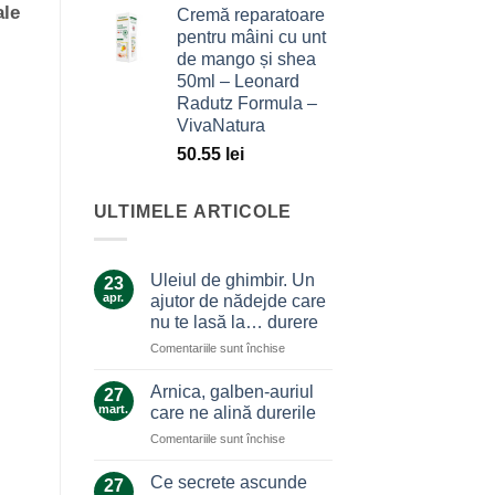
ale
Cremă reparatoare
pentru mâini cu unt
de mango și shea
50ml – Leonard
Radutz Formula –
VivaNatura
50.55
lei
ULTIMELE ARTICOLE
Uleiul de ghimbir. Un
23
apr.
ajutor de nădejde care
nu te lasă la… durere
pentru
Comentariile sunt închise
Uleiul
de
Arnica, galben-auriul
27
ghimbir.
mart.
care ne alină durerile
Un
pentru
Comentariile sunt închise
ajutor
Arnica,
de
galben-
nădejde
Ce secrete ascunde
27
auriul