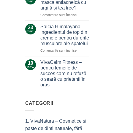
care
mart.
masca antiacneică cu
care
nu
argilă și tea tree?
ne
te
pentru
Comentariile sunt închise
alină
lasă
Ce
durerile
la…
secrete
Salcia Himalayana –
durere
23
ascunde
mart.
Ingredientul de top din
masca
cremele pentru durerile
antiacneică
musculare ale spatelui
cu
argilă
pentru
Comentariile sunt închise
și
Salcia
tea
Himalayana
VivaCalm Fitness –
10
tree?
–
nov.
pentru femeile de
Ingredientul
succes care nu refuză
de
o seară cu prietenii în
top
oraș
din
cremele
Niciun
comentariu
pentru
la
durerile
VivaCalm
CATEGORII
musculare
Fitness
–
ale
pentru
spatelui
femeile
1. VivaNatura – Cosmetice și
de
succes
paste de dinți naturale, fără
care
nu