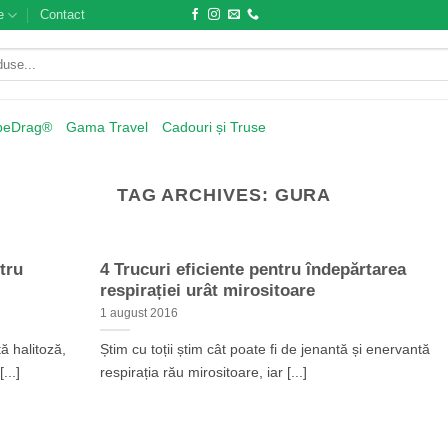
e
Contact
beDrag®
Gama Travel
Cadouri și Truse
TAG ARCHIVES:
GURA
tru
4 Trucuri eficiente pentru îndepărtarea
respirației urât mirositoare
1 august 2016
ă halitoză,
Știm cu toții știm cât poate fi de jenantă și enervantă
...]
respirația rău mirositoare, iar [...]