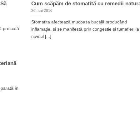
 Să
Cum scăpăm de stomatită cu remedii natur
26 mai 2016
Stomatita afectează mucoasa bucală producând
ă preluată
inflamație, și se manifestă prin congestie şi tumefieri la
nivelul [...]
teriană
eparată în