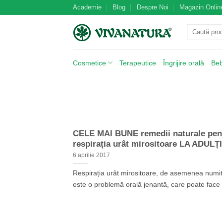
Skip
Academie
Blog
Despre Noi
Magazin Onlin
to
Caută
content
după:
Cosmetice
Terapeutice
Îngrijire orală
Be
CELE MAI BUNE remedii naturale pen
respirația urât mirositoare LA ADULȚI
6 aprilie 2017
Respirația urât mirositoare, de asemenea numit
este o problemă orală jenantă, care poate face [