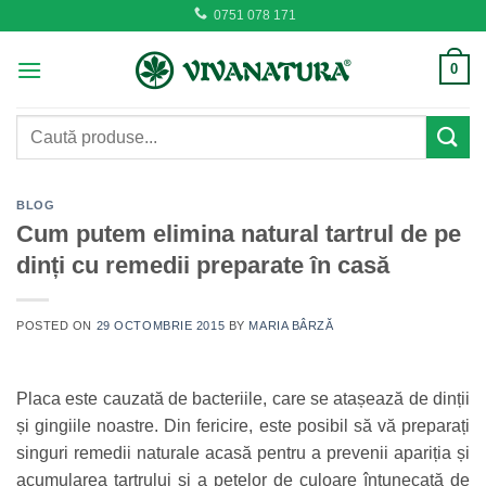
Skip
0751 078 171
to
content
0
Caută
după:
BLOG
Cum putem elimina natural tartrul de pe
dinți cu remedii preparate în casă
POSTED ON
29 OCTOMBRIE 2015
BY
MARIA BÂRZĂ
Placa este cauzată de bacteriile, care se atașează de dinții
și gingiile noastre. Din fericire, este posibil să vă preparați
singuri remedii naturale acasă pentru a prevenii apariția și
acumularea tartrului și a petelor de culoare întunecată de