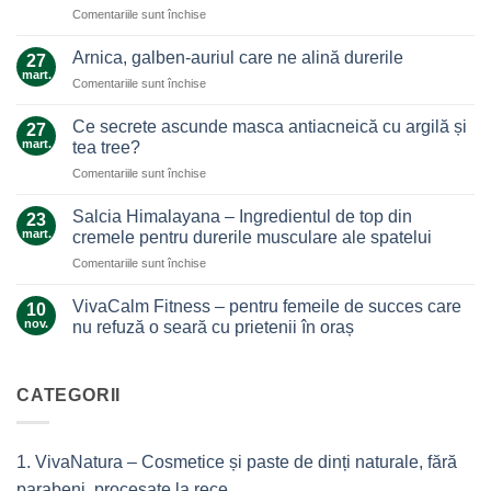
pentru
Comentariile sunt închise
Uleiul
de
Arnica, galben-auriul care ne alină durerile
27
ghimbir.
mart.
pentru
Comentariile sunt închise
Un
Arnica,
ajutor
galben-
Ce secrete ascunde masca antiacneică cu argilă și
de
27
auriul
mart.
nădejde
tea tree?
care
care
pentru
Comentariile sunt închise
ne
nu
Ce
alină
te
secrete
durerile
Salcia Himalayana – Ingredientul de top din
23
lasă
ascunde
mart.
cremele pentru durerile musculare ale spatelui
la…
masca
durere
pentru
Comentariile sunt închise
antiacneică
Salcia
cu
Himalayana
argilă
VivaCalm Fitness – pentru femeile de succes care
10
–
și
nov.
nu refuză o seară cu prietenii în oraș
Ingredientul
tea
Niciun
de
tree?
comentariu
top
la
VivaCalm
CATEGORII
din
Fitness
cremele
–
pentru
pentru
femeile
durerile
1. VivaNatura – Cosmetice și paste de dinți naturale, fără
de
musculare
succes
ale
parabeni, procesate la rece