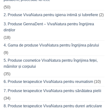
care
spatelui
nu
refuză
(50)
o
seară
2. Produse VivaNatura pentru igiena intimă și lubrefiere
(2)
cu
prietenii
în
3. Produse GennaDent – VivaNatura pentru îngrijirea
oraș
dinților
(18)
4. Gama de produse VivaNatura pentru îngrijirea părului
(9)
5. Produse cosmetice VivaNatura pentru îngrijirea feței,
mâinilor și corpului
(35)
6. Produse terapeutice VivaNatura pentru reumatism
(10)
7. Produse terapeutice VivaNatura pentru sănătatea pielii
(34)
8. Produse terapeutice VivaNatura pentru dureri articulare