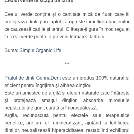
Ceaiul verde te scapă de tartru
Ceaiul verde conține și o cantitate mică de fluor, care îți
protejează dinții prin faptul că oprește înmulțirea bacteriilor
ce cauzează cariile și tartrul. Clătește-ți gura în mod regulat
cu ceai verde pentru a preveni formarea tartrului.
Sursa:
Simple Organic Life
***
Praful de dinți GennaDent
este un produs 100% natural și
eficient pentru îngrijirea și albirea dinților.
Este un amestec de argilă și uleiuri naturale care întărește
și protejează smalțul dinților, absoarbe mirosurile
neplăcute ale gurii, curăță și împrospătează.
Argila, recunoscută pentru efectele sale terapeutice
benefice, are un rol remineralizant, ajutând la fortifierea
dinților, neutralizează hiperaciditatea, restabilind echilibrul