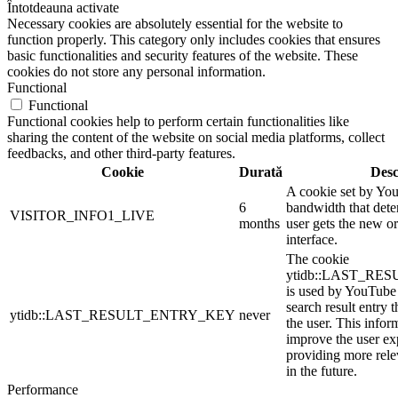
Întotdeauna activate
Necessary cookies are absolutely essential for the website to
function properly. This category only includes cookies that ensures
basic functionalities and security features of the website. These
cookies do not store any personal information.
Functional
Functional
Functional cookies help to perform certain functionalities like
sharing the content of the website on social media platforms, collect
feedbacks, and other third-party features.
Cookie
Durată
Desc
A cookie set by Yo
6
bandwidth that dete
VISITOR_INFO1_LIVE
months
user gets the new or
interface.
The cookie
ytidb::LAST_R
is used by YouTube t
search result entry 
ytidb::LAST_RESULT_ENTRY_KEY
never
the user. This infor
improve the user ex
providing more relev
in the future.
Performance