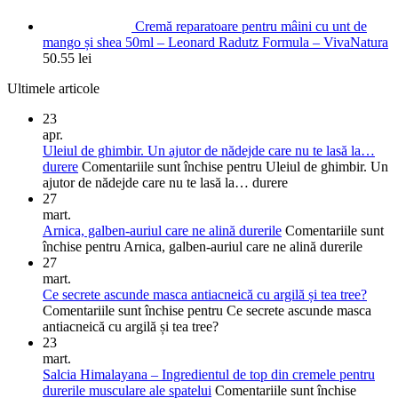
Cremă reparatoare pentru mâini cu unt de
mango și shea 50ml – Leonard Radutz Formula – VivaNatura
50.55
lei
Ultimele articole
23
apr.
Uleiul de ghimbir. Un ajutor de nădejde care nu te lasă la…
durere
Comentariile sunt închise
pentru Uleiul de ghimbir. Un
ajutor de nădejde care nu te lasă la… durere
27
mart.
Arnica, galben-auriul care ne alină durerile
Comentariile sunt
închise
pentru Arnica, galben-auriul care ne alină durerile
27
mart.
Ce secrete ascunde masca antiacneică cu argilă și tea tree?
Comentariile sunt închise
pentru Ce secrete ascunde masca
antiacneică cu argilă și tea tree?
23
mart.
Salcia Himalayana – Ingredientul de top din cremele pentru
durerile musculare ale spatelui
Comentariile sunt închise