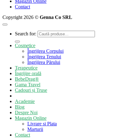
Magazin Online
Contact
Copyright 2026 ©
Genna Co SRL
Search for:
Cosmetice
Îngrijirea Corpului
Îngrijirea Tenului
Îngrijirea Părului
Terapeutice
Îngrijire orală
BebeDrag®
Gama Travel
Cadouri și Truse
Academie
Blog
Despre Noi
Magazin Online
Livrare si Plata
Marturii
Contact