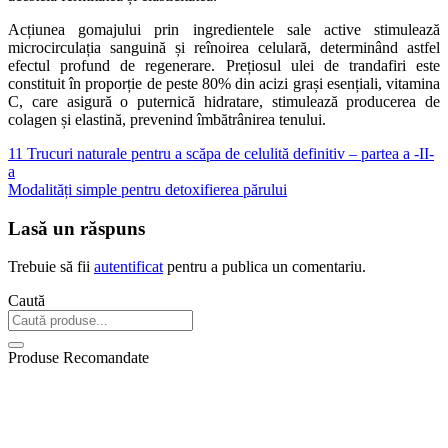
Acțiunea gomajului prin ingredientele sale active stimulează
microcirculația sanguină și reînoirea celulară, determinând astfel
efectul profund de regenerare. Prețiosul ulei de trandafiri este
constituit în proporție de peste 80% din acizi grași esențiali, vitamina
C, care asigură o puternică hidratare, stimulează producerea de
colagen și elastină, prevenind îmbătrânirea tenului.
11 Trucuri naturale pentru a scăpa de celulită definitiv – partea a -II-
a
Modalități simple pentru detoxifierea părului
Lasă un răspuns
Trebuie să fii
autentificat
pentru a publica un comentariu.
Caută
Produse Recomandate