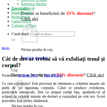
Îngrijirea Părului
Terapeutice
Coș /
0.00
lei
0
Îngrijire orală
Doresti sa beneficiezi de
33% discount
?
BebeDrag®
Click aici
Gama Travel
Cadouri și Truse
Caută după:
BLOG
Niciun produs în coș.
Cât de des ar trebui să vă exfoliați tenul și
Înapoi la magazin
corpul?
0
Coș
Doresti sa beneficiezi de
33% discount
?
Click aici
Posted on
11 iunie 2015
by
Maria Bârză
Ce este exfolierea? Este procesul de eliminare a celulelor moarte ale
pielii de pe suprafața corpului. Când se produce exfolierea,
particulele minuscule, fine ca nisipul curăță fața, ajutându-vă să
scăpați de celulele moarte ale dermei și expunând pe cele noi. Acest
procedeu lasă pielea sănătoasă.
Niciun produs în coș.