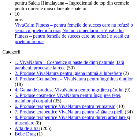
pentru Salcia Himalayana – Ingredientul de top din cremele
pentru durerile musculare ale spatelui
10
nov.
VivaCalm Fitness – pentru femeile de succes care nu refuză o
seară cu prietenii în oraș
Niciun comentariu
la VivaCalm
Fitness – pentru femeile de succes care nu refuză o seară cu
prietenii în oraș
Categorii
1. VivaNatura – Cosmetice și paste de dinți naturale, fără
parabeni, procesate la rece
(50)
2. Produse VivaNatura pentru igiena intimă și lubrefiere
(2)
3. Produse GennaDent – VivaNatura pentru îngrijirea dinților
(18)
4. Gama de produse VivaNatura pentru îngrijirea părului
(9)
5. Produse cosmetice VivaNatura pentru îngrijirea feței,
mâinilor și corpului
(35)
6. Produse terapeutice VivaNatura pentru reumatism
(10)
7. Produse terapeutice VivaNatura pentru sănătatea pielii
(34)
8. Produse terapeutice VivaNatura pentru dureri articulare și
musculare
(8)
Arta de a trai
(205)
Bebe Drag
(1)