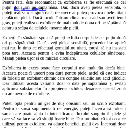
Pentru față, este recomandat ca exfolierea să fie efectuată de cel
puțin două ori pe săptămână. Dar, dacă aveți pielea sensibilă, o
Înapoi la magazin
puteți realiza o singură dată, deoarece ar putea provoca unele iritații
neplăcute pielii. Dacă locuiți într-un climat mai cald sau aveți tenul
gras, puteți realiza o exfoliere de mai mult de doua ori pe săptămână
pentru a scăpa de celulele moarte ale pielii.
Experții în sănătate spun că puteți exfolia corpul de cel puțin două
ori pe săptămână. Dacă aveți pielea sensibilă, procedeul se aplică
mai rar. În timp ce efectuați gomajul nu uitați, totuși, să nu insistați
prea tare. Aceasta pentru a evita îndepărtarea celulelor sănătoase.
Masați pielea ușor și cu mișcări circulare.
Exfolierea în exces poate face corpului mai mult rău decât bine.
Aceasta poate fi uneori prea dură pentru piele, astfel că este indicat
să folosiți un exfoliant chimic care conține salicilic sau acid glicolic.
Dar utilizați acestă variantă doar o dată pe săptămână și evitați
aplicarea substanțelor în apropierea ochilor, deoarece această zonă
nu are nevoie de exfoliere.
Puteți opta pentru un gel de duș obișnuit sau un scrub exfoliant.
Pentru o sursă suplimentară de energie, puteți încerca să folosiți
sarea care poate ajuta la intensificarea fluxului sanguin în piele și
care vă va face sa vă simțiți foarte bine. Dar nu uitați că tot ceea ce
utilizați pentru exfoliere, va aduce beneficii pielii dvs. Încercați doar