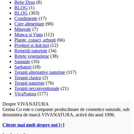
Bebe Drag
(8)
BLOG
(1)
BLOG
(303)
Condimente
(17)
Cure alimentare
(90)
Minerale
(7)
Munca si Viata
(112)
Plante, copaci, arbusti
(66)
Prajituri si dulciuri
(12)
Remedii naturiste
(34)
Retete vegetariene
(38)
Sanatate
(16)
Sarbatori
(18)
Terapii alternative naturiste
(117)
Terapii clasice
(2)
Terapii naturiste
(76)
Terapii neconventionale
(21)
VivaNatura
(177)
Despre VIVANATURA
Genna Co este o companie producătoare de cosmetice naturale, sub
denumirea de marcă VIVANATURA, activă din anul 1996.
Citeşte mai mult despre noi [+]