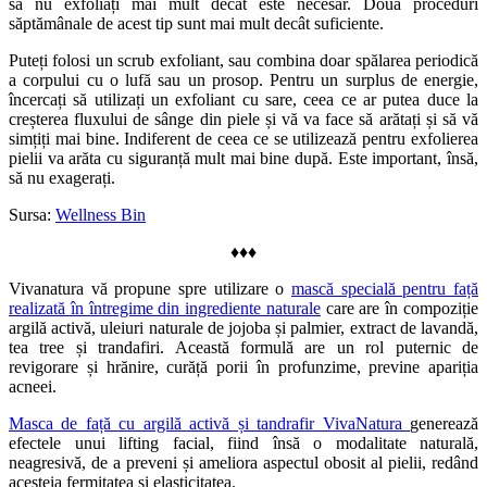
să nu exfoliați mai mult decât este necesar. Două proceduri
săptămânale de acest tip sunt mai mult decât suficiente.
Puteți folosi un scrub exfoliant, sau combina doar spălarea periodică
a corpului cu o lufă sau un prosop. Pentru un surplus de energie,
încercați să utilizați un exfoliant cu sare, ceea ce ar putea duce la
creșterea fluxului de sânge din piele și vă va face să arătați și să vă
simțiți mai bine. Indiferent de ceea ce se utilizează pentru exfolierea
pielii va arăta cu siguranță mult mai bine după. Este important, însă,
să nu exagerați.
Sursa:
Wellness Bin
♦♦♦
Vivanatura vă propune spre utilizare o
mască specială pentru față
realizată în întregime din ingrediente naturale
care are în compoziție
argilă activă, uleiuri naturale de jojoba și palmier, extract de lavandă,
tea tree și trandafiri. Această formulă are un rol puternic de
revigorare și hrănire, curăță porii în profunzime, previne apariția
acneei.
Masca de față cu argilă activă și tandrafir VivaNatura
generează
efectele unui lifting facial, fiind însă o modalitate naturală,
neagresivă, de a preveni și ameliora aspectul obosit al pielii, redând
acesteia fermitatea și elasticitatea.