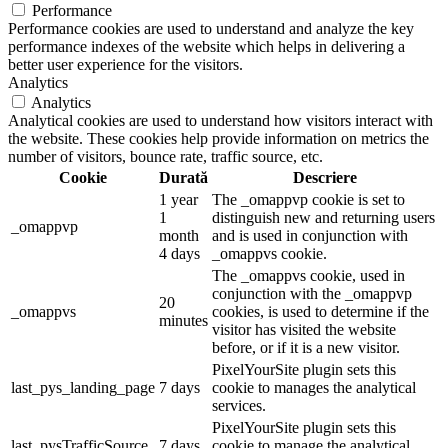
Performance
Performance cookies are used to understand and analyze the key
performance indexes of the website which helps in delivering a
better user experience for the visitors.
Analytics
Analytics
Analytical cookies are used to understand how visitors interact with
the website. These cookies help provide information on metrics the
number of visitors, bounce rate, traffic source, etc.
Cookie
Durată
Descriere
1 year
The _omappvp cookie is set to
1
distinguish new and returning users
_omappvp
month
and is used in conjunction with
4 days
_omappvs cookie.
The _omappvs cookie, used in
conjunction with the _omappvp
20
_omappvs
cookies, is used to determine if the
minutes
visitor has visited the website
before, or if it is a new visitor.
PixelYourSite plugin sets this
last_pys_landing_page
7 days
cookie to manages the analytical
services.
PixelYourSite plugin sets this
last_pysTrafficSource
7 days
cookie to manage the analytical