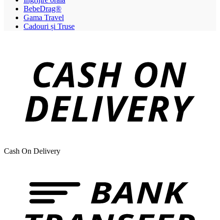
BebeDrag®
Gama Travel
Cadouri și Truse
Cash On Delivery