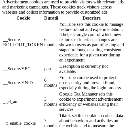
Advertisement cookies are used to provide visitors with relevant ads
and marketing campaigns. These cookies track visitors across
websites and collect information to provide customized ads.
Cookie
Durată
Descriere
YouTube sets this cookie to manage
feature rollout and experimentation.
It helps Google control which new
__Secure-
6
features or interface changes are
ROLLOUT_TOKEN
months
shown to users as part of testing and
staged rollouts, ensuring consistent
experience for a given user during
an experiment.
Description is currently not
__Secure-YEC
past
available.
YouTube cookie used to protect
6
__Secure-YNID
user security and prevent fraud,
months
especially during the login process.
Google Tag Manager sets this
3
cookie to experiment advertisement
_gcl_au
months
efficiency of websites using their
services.
Tiktok set this cookie to collect data
3
about behaviour and activities on
_tt_enable_cookie
months
the website and to measure the