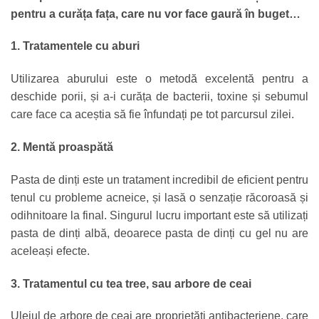
pentru a curăța fața, care nu vor face gaură în buget…
1. Tratamentele cu aburi
Utilizarea aburului este o metodă excelentă pentru a
deschide porii, și a-i curăța de bacterii, toxine și sebumul
care face ca aceștia să fie înfundați pe tot parcursul zilei.
2. Mentă proaspătă
Pasta de dinți este un tratament incredibil de eficient pentru
tenul cu probleme acneice, și lasă o senzație răcoroasă și
odihnitoare la final. Singurul lucru important este să utilizați
pasta de dinți albă, deoarece pasta de dinți cu gel nu are
aceleași efecte.
3. Tratamentul cu tea tree, sau arbore de ceai
Uleiul de arbore de ceai are proprietăți antibacteriene, care