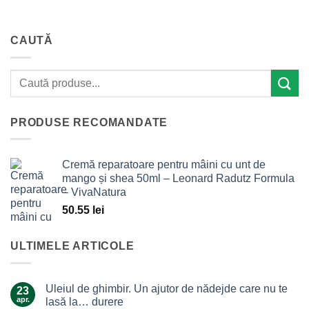
CAUTĂ
PRODUSE RECOMANDATE
Cremă reparatoare pentru mâini cu unt de
mango și shea 50ml – Leonard Radutz Formula
– VivaNatura
50.55
lei
ULTIMELE ARTICOLE
Uleiul de ghimbir. Un ajutor de nădejde care nu te
23
apr.
lasă la… durere