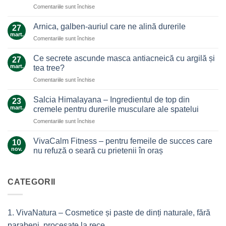
pentru
Comentariile sunt închise
Uleiul
de
Arnica, galben-auriul care ne alină durerile
27
ghimbir.
mart.
pentru
Comentariile sunt închise
Un
Arnica,
ajutor
galben-
Ce secrete ascunde masca antiacneică cu argilă și
de
27
auriul
mart.
nădejde
tea tree?
care
care
pentru
Comentariile sunt închise
ne
nu
Ce
alină
te
secrete
durerile
Salcia Himalayana – Ingredientul de top din
23
lasă
ascunde
mart.
cremele pentru durerile musculare ale spatelui
la…
masca
durere
pentru
Comentariile sunt închise
antiacneică
Salcia
cu
Himalayana
argilă
VivaCalm Fitness – pentru femeile de succes care
10
–
și
nov.
nu refuză o seară cu prietenii în oraș
Ingredientul
tea
Niciun
de
tree?
comentariu
top
la
VivaCalm
CATEGORII
din
Fitness
cremele
–
pentru
pentru
femeile
durerile
1. VivaNatura – Cosmetice și paste de dinți naturale, fără
de
musculare
succes
ale
parabeni, procesate la rece