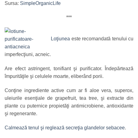
Sursa:
SimpleOrganicLife
***
Loţiunea
este recomandată tenului cu
imperfecţiuni, acneic.
Are efect astringent, tonifiant şi purificator. Îndepărtează
împurităţile şi celulele moarte, eliberând porii.
Conţine ingrediente active cum ar fi aloe vera, superox,
uleiurile esenţiale de grapefruit, tea tree, şi extracte din
plante cu puternice propietăţi antimicrobiene, antioxidante
şi regenerante.
Calmează tenul şi reglează secreţia glandelor sebacee
.