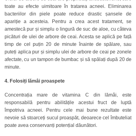
toate au efecte uimitoare în tratarea acneei. Eliminarea
bacteriilor din piele poate reduce drastic șansele de
apariție a acesteia. Pentru a crea acest tratament, se
amestecă pur și simplu o lingură de suc de aloe, cu câteva
picături de ulei de arbore de ceai. Acesta se aplică pe față
timp de cel puțin 20 de minute înainte de spălare, sau
puteți aplica pur și simplu ulei de arbore de ceai pe zonele
afectate, cu un tampon de bumbac și să spălați după 20 de
minute.
4. Folosiți lămâi proaspete
Concentrația mare de vitamina C din lămâi, este
responsabilă pentru abilitățile acestui fruct de luptă
împotriva acneei. Pentru cele mai bune rezultate este
nevoie să stoarceți sucul proaspăt, deoarece cel îmbuteliat
poate avea conservanți potențial dăunători.