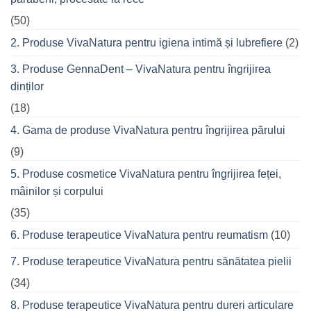
care
spatelui
nu
refuză
(50)
o
seară
2. Produse VivaNatura pentru igiena intimă și lubrefiere
(2)
cu
prietenii
în
3. Produse GennaDent – VivaNatura pentru îngrijirea
oraș
dinților
(18)
4. Gama de produse VivaNatura pentru îngrijirea părului
(9)
5. Produse cosmetice VivaNatura pentru îngrijirea feței,
mâinilor și corpului
(35)
6. Produse terapeutice VivaNatura pentru reumatism
(10)
7. Produse terapeutice VivaNatura pentru sănătatea pielii
(34)
8. Produse terapeutice VivaNatura pentru dureri articulare