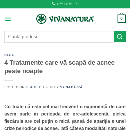
Skip
0751 078 171
to
content
0
Caută
după:
BLOG
4 Tratamente care vă scapă de acnee
peste noapte
POSTED ON
18 AUGUST 2016
BY
MARIA BÂRZĂ
Cu toate că este cel mai frecvent o experiență de care
avem parte în perioada de pre-adolescență, pielea
fiecăruia are cel puțin o mică șansă de apariția e unei
crize periodice de acnee. Iată câteva modalități naturale