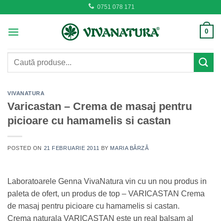
Skip
0751 078 171
to
content
0
Caută
după:
VIVANATURA
Varicastan – Crema de masaj pentru
picioare cu hamamelis si castan
POSTED ON
21 FEBRUARIE 2011
BY
MARIA BÂRZĂ
Laboratoarele Genna VivaNatura vin cu un nou produs in
paleta de ofert, un produs de top – VARICASTAN Crema
de masaj pentru picioare cu hamamelis si castan.
Crema naturala VARICASTAN este un real balsam al