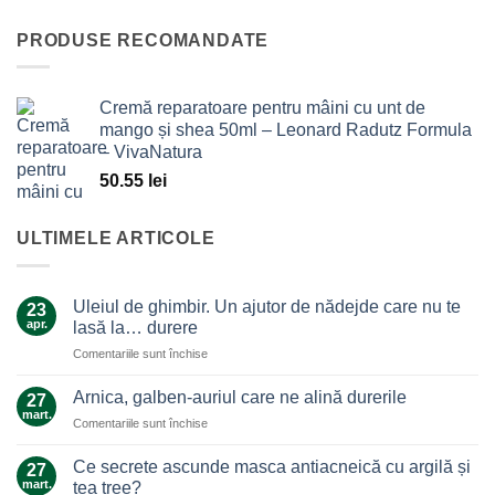
PRODUSE RECOMANDATE
Cremă reparatoare pentru mâini cu unt de
mango și shea 50ml – Leonard Radutz Formula
– VivaNatura
50.55
lei
ULTIMELE ARTICOLE
Uleiul de ghimbir. Un ajutor de nădejde care nu te
23
apr.
lasă la… durere
pentru
Comentariile sunt închise
Uleiul
de
Arnica, galben-auriul care ne alină durerile
27
ghimbir.
mart.
pentru
Comentariile sunt închise
Un
Arnica,
ajutor
galben-
Ce secrete ascunde masca antiacneică cu argilă și
de
27
auriul
mart.
nădejde
tea tree?