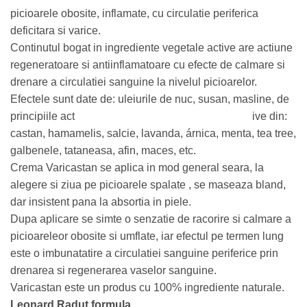
picioarele obosite, inflamate, cu circulatie periferica
deficitara si varice.
Continutul bogat in ingrediente vegetale active are actiune
regeneratoare si antiinflamatoare cu efecte de calmare si
drenare a circulatiei sanguine la nivelul picioarelor.
Efectele sunt date de: uleiurile de nuc, susan, masline, de
principiile act
ive din:
castan, hamamelis, salcie, lavanda, árnica, menta, tea tree,
galbenele, tataneasa, afin, maces, etc.
Crema Varicastan se aplica in mod general seara, la
alegere si ziua pe picioarele spalate , se maseaza bland,
dar insistent pana la absortia in piele.
Dupa aplicare se simte o senzatie de racorire si calmare a
picioareleor obosite si umflate, iar efectul pe termen lung
este o imbunatatire a circulatiei sanguine periferice prin
drenarea si regenerarea vaselor sanguine.
Varicastan este un produs cu 100% ingrediente naturale.
Leonard Radut formula.