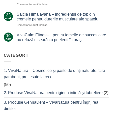
care
care
pentru
Comentariile sunt închise
ne
nu
Ce
alină
te
secrete
durerile
Salcia Himalayana – Ingredientul de top din
23
lasă
ascunde
mart.
cremele pentru durerile musculare ale spatelui
la…
masca
durere
pentru
Comentariile sunt închise
antiacneică
Salcia
cu
Himalayana
argilă
VivaCalm Fitness – pentru femeile de succes care
10
–
și
nov.
nu refuză o seară cu prietenii în oraș
Ingredientul
tea
Niciun
de
tree?
comentariu
top
la
VivaCalm
CATEGORII
din
Fitness
cremele
–
pentru
pentru
femeile
durerile
1. VivaNatura – Cosmetice și paste de dinți naturale, fără
de
musculare
succes
ale
parabeni, procesate la rece
care
spatelui
nu
refuză
(50)
o
seară
2. Produse VivaNatura pentru igiena intimă și lubrefiere
(2)
cu
prietenii
în
3. Produse GennaDent – VivaNatura pentru îngrijirea
oraș
dinților