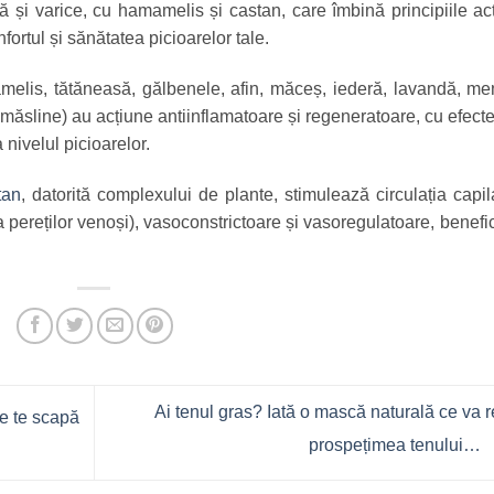
ară și varice, cu hamamelis și castan, care îmbină principiile ac
fortul și sănătatea picioarelor tale.
melis, tătăneasă, gălbenele, afin, măceș, iederă, lavandă, me
e măsline) au acțiune antiinflamatoare și regeneratoare, cu efect
 nivelul picioarelor.
tan
, datorită complexului de plante, stimulează circulația capil
a pereților venoși), vasoconstrictoare și vasoregulatoare, benefic
Ai tenul gras? Iată o mască naturală ce va 
e te scapă
prospețimea tenului…