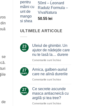
50ml – Leonard
Radutz Formula –
VivaNatura
aros
50.55
lei
 din
două
ULTIMELE ARTICOLE
Uleiul de ghimbir. Un
23
apr.
ajutor de nădejde care
nu te lasă la… durere
i se
pentru
Comentariile sunt închise
ică.
Uleiul
de
turi
Arnica, galben-auriul
27
ghimbir.
mart.
care ne alină durerile
iile
Un
pentru
Comentariile sunt închise
ajutor
Arnica,
de
galben-
nădejde
Ce secrete ascunde
27
auriul
care
mart.
masca antiacneică cu
care
nu
argilă și tea tree?
ne
te
t de
pentru
Comentariile sunt închise
alină
lasă