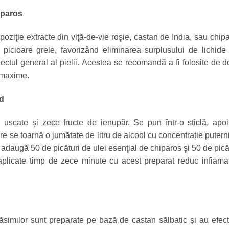
iparos
ziţie extracte din viţă-de-vie roşie, castan de India, sau chip
icioare grele, favorizând eliminarea surplusului de lichide
pectul general al pielii. Acestea se recomandă a fi folosite de 
e maxime.
id
scate şi zece fructe de ienupăr. Se pun într-o sticlă, apo
e se toarnă o jumătate de litru de alcool cu concentrație putern
adaugă 50 de picături de ulei esenţial de chiparos şi 50 de pică
plicate timp de zece minute cu acest preparat reduc infiamaţ
ăsimilor sunt preparate pe bază de castan sălbatic și au efec