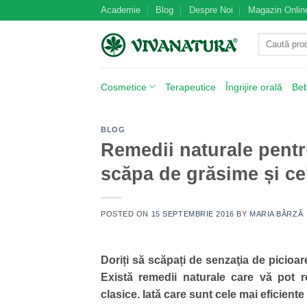
Skip
Academie
Blog
Despre Noi
Magazin Onlin
to
Caută
content
după:
Cosmetice
Terapeutice
Îngrijire orală
Be
BLOG
Remedii naturale pentr
scăpa de grăsime și cel
POSTED ON
15 SEPTEMBRIE 2016
BY
MARIA BÂRZĂ
Doriți să scăpați de senzaţia de picioar
Există remedii naturale care vă pot r
clasice. Iată care sunt cele mai eficient