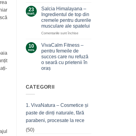
Ce
area
durerile
la…
secrete
Salcia Himalayana –
durere
23
hiar
ascunde
mart.
Ingredientul de top din
ască
masca
cremele pentru durerile
antiacneică
musculare ale spatelui
cu
argilă
pentru
Comentariile sunt închise
și
Salcia
tea
Himalayana
VivaCalm Fitness –
10
tree?
–
nov.
pentru femeile de
baia
Ingredientul
succes care nu refuză
de
nțit
o seară cu prietenii în
top
oraș
ați-
din
cremele
Niciun
comentariu
pentru
la
durerile
VivaCalm
CATEGORII
musculare
Fitness
–
ale
pentru
spatelui
femeile
1. VivaNatura – Cosmetice și
de
succes
paste de dinți naturale, fără
care
nu
parabeni, procesate la rece
refuză
o
(50)
seară
jul
cu