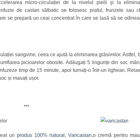
ccelerarea micro-circulației de la nivelul pielii şi la elimin
infuzie de castan sălbatic se folosesc praful, frunzele sau c
care se prepară un ceai concentrat în care se lasă să se odine
culației sangvine, ceea ce ajută la eliminarea grăsimilor. Astfel, 
umflarea picioarelor obosite. Adăugați 5 lingurițe din soc măru
 infuzeze timp de 15 minute, apoi turnați-o într-un lighean. Relax
soc și masați ușor.
***
elor
reat un
produs 100% natural, Varicastan,
o cremă pentru masa