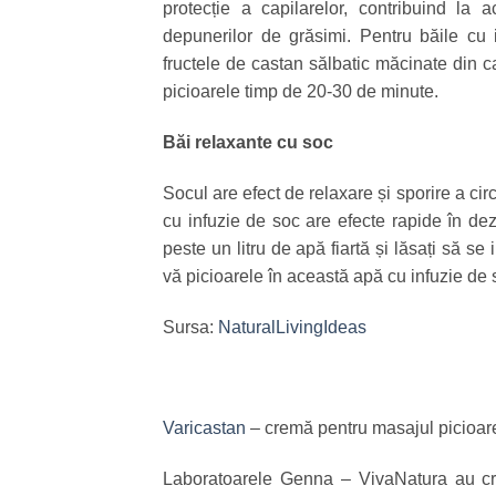
protecție a capilarelor, contribuind la a
depunerilor de grăsimi. Pentru băile cu 
fructele de castan sălbatic măcinate din 
picioarele timp de 20-30 de minute.
Băi relaxante cu soc
Socul are efect de relaxare și sporire a cir
cu infuzie de soc are efecte rapide în dez
peste un litru de apă fiartă și lăsați să se
vă picioarele în această apă cu infuzie de 
Sursa:
NaturalLivingIdeas
Varicastan
– cremă pentru masajul picioar
Laboratoarele Genna – VivaNatura au c