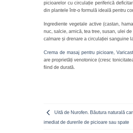
picioarelor cu circulație periferică deficit
din plantele într-o formulă ideală pentru con
Ingrediente vegetale active (castan, hama
nuc, salcie, arnică, tea tree, susan, ulei d
calmare și drenare a circulației sanguine la
Crema de masaj pentru picioare, Varicas
are proprietăți venotonice (cresc tonicitate
fiind de durată.
Uită de Nurofen. Băutura naturală car
imediat de durerile de picioare sau spate