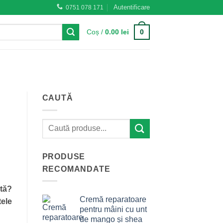
Autentificare
0751 078 171
0
Coș /
0.00
lei
CAUTĂ
PRODUSE
RECOMANDATE
ită?
Cremă reparatoare
ele
pentru mâini cu unt
de mango și shea