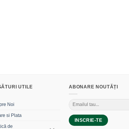
GĂTURI UTILE
ABONARE NOUTĂȚI
pre Noi
are si Plata
tică de