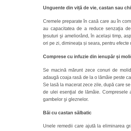
Unguente din viță de vie, castan sau ch
Cremele preparate în casă care au în compo
au capacitatea de a reduce senzaţia de p
ţesuturi şi ameliorând, în același timp, as
ori pe zi, dimineața și seara, pentru efect
Comprese cu infuzie din ienupăr și mol
Se macină mărunt zece conuri de molid u
adaugă coaja rasă de la o lămâie peste car
Se lasă la macerat zece zile, după care se 
de ulei esenţial de lămâie. Compresele a
gambelor şi gleznelor.
Băi cu castan sălbatic
Unele remedii care ajută la eliminarea gr