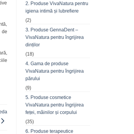
prietenii
tive
2. Produse VivaNatura pentru
în
oraș
igiena intimă și lubrefiere
(2)
ntă,
3. Produse GennaDent –
e de
VivaNatura pentru îngrijirea
dinților
ară,
(18)
iile
4. Gama de produse
VivaNatura pentru îngrijirea
părului
(9)
5. Produse cosmetice
VivaNatura pentru îngrijirea
reda
feței, mâinilor și corpului
(35)
6. Produse terapeutice