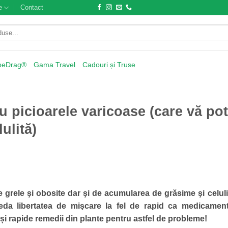
e
Contact
beDrag®
Gama Travel
Cadouri și Truse
u picioarele varicoase (care vă pot
ulită)
e grele şi obosite dar şi de acumularea de grăsime şi celul
eda libertatea de mişcare la fel de rapid ca medicament
e și rapide remedii din plante pentru astfel de probleme!