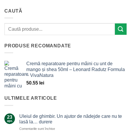
CAUTĂ
PRODUSE RECOMANDATE
Cremă reparatoare pentru mâini cu unt de
mango și shea 50ml – Leonard Radutz Formula
– VivaNatura
50.55
lei
ULTIMELE ARTICOLE
Uleiul de ghimbir. Un ajutor de nădejde care nu te
23
apr.
lasă la… durere
pentru
Comentariile sunt închise