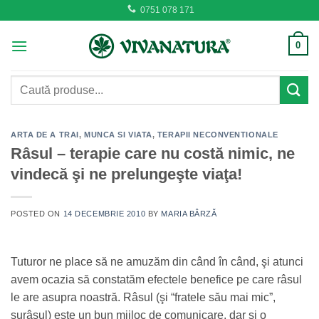
Skip
0751 078 171
to
content
0
Caută
după:
ARTA DE A TRAI
,
MUNCA SI VIATA
,
TERAPII NECONVENTIONALE
Râsul – terapie care nu costă nimic, ne
vindecă şi ne prelungeşte viaţa!
POSTED ON
14 DECEMBRIE 2010
BY
MARIA BÂRZĂ
Tuturor ne place să ne amuzăm din când în când, şi atunci
avem ocazia să constatăm efectele benefice pe care râsul
le are asupra noastră. Râsul (şi “fratele său mai mic”,
surâsul) este un bun mijloc de comunicare, dar şi o