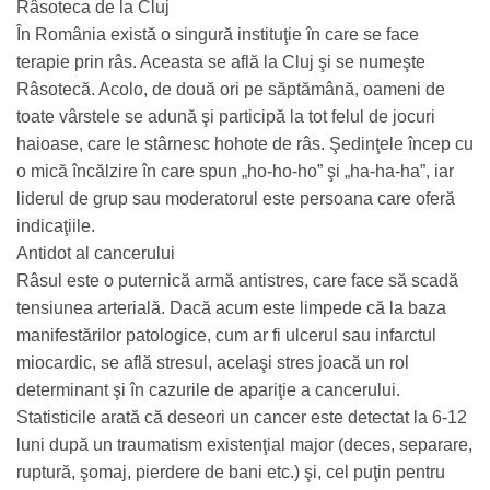
Râsoteca de la Cluj
În România există o singură instituţie în care se face
terapie prin râs. Aceasta se află la Cluj şi se numeşte
Râsotecă. Acolo, de două ori pe săptămână, oameni de
toate vârstele se adună şi participă la tot felul de jocuri
haioase, care le stârnesc hohote de râs. Şedinţele încep cu
o mică încălzire în care spun „ho-ho-ho” şi „ha-ha-ha”, iar
liderul de grup sau moderatorul este persoana care oferă
indicaţiile.
Antidot al cancerului
Râsul este o puternică armă antistres, care face să scadă
tensiunea arterială. Dacă acum este limpede că la baza
manifestărilor patologice, cum ar fi ulcerul sau infarctul
miocardic, se află stresul, acelaşi stres joacă un rol
determinant şi în cazurile de apariţie a cancerului.
Statisticile arată că deseori un cancer este detectat la 6-12
luni după un traumatism existenţial major (deces, separare,
ruptură, şomaj, pierdere de bani etc.) şi, cel puţin pentru