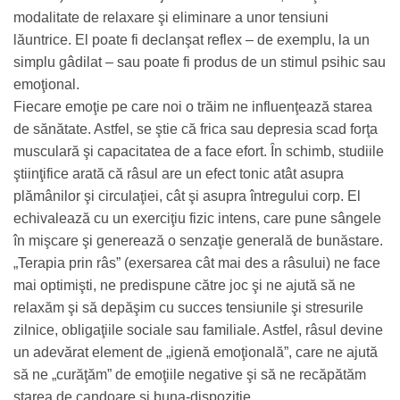
modalitate de relaxare şi eliminare a unor tensiuni
lăuntrice. El poate fi declanşat reflex – de exemplu, la un
simplu gâdilat – sau poate fi produs de un stimul psihic sau
emoţional.
Fiecare emoţie pe care noi o trăim ne influenţează starea
de sănătate. Astfel, se ştie că frica sau depresia scad forţa
musculară şi capacitatea de a face efort. În schimb, studiile
ştiinţifice arată că râsul are un efect tonic atât asupra
plămânilor şi circulaţiei, cât şi asupra întregului corp. El
echivalează cu un exerciţiu fizic intens, care pune sângele
în mişcare şi generează o senzaţie generală de bunăstare.
„Terapia prin râs” (exersarea cât mai des a râsului) ne face
mai optimişti, ne predispune către joc şi ne ajută să ne
relaxăm şi să depăşim cu succes tensiunile şi stresurile
zilnice, obligaţiile sociale sau familiale. Astfel, râsul devine
un adevărat element de „igienă emoţională”, care ne ajută
să ne „curăţăm” de emoţiile negative şi să ne recăpătăm
starea de candoare şi buna-dispoziţie.