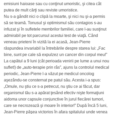
emisiuni haioase sau cu conţinut umoristic, şi citea cât
putea de mult cărţi sau reviste umoristice.
Nu s-a gândit nici o clipă la moarte, şi nici nu şi-a permis
să se teamă. Tonusul şi optimismul său contagios s-au
infuzat şi în sufletele membrilor familiei, care l-au susţinut
admirabil pe tot parcursul acestui test de viaţă. Când
veneau prieteni în vizită la ei acasă, Jean-Pierre
răspundea invariabil la întrebările despre starea lui: „Fac
bine, sunt pe cale să expulzez un cancer din corpul meu!”
La capătul a 9 luni (cât perioada venirii pe lume a unui nou
suflet!) de „auto-terapie prin râs”, ajuns la controlul medical
periodic, Jean-Pierre l-a văzut pe medicul oncolog
aşezându-se consternat pe patul său. Acesta i-a spus:
„Omule, nu ştiu ce s-a petrecut, nu ştiu ce ai făcut, dar
organismul tău s-a apărat ţesând efectiv nişte formaţiuni
aidoma unor capsule conjunctive în jurul fiecărei tumori,
care se necrozează şi moare în interior!” După încă 5 luni,
Jean-Pierre păşea victorios în afara spitalului unde venea