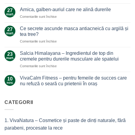
Uleiul
de
Arnica, galben-auriul care ne alină durerile
27
ghimbir.
mart.
pentru
Comentariile sunt închise
Un
Arnica,
ajutor
galben-
Ce secrete ascunde masca antiacneică cu argilă și
de
27
auriul
mart.
nădejde
tea tree?
care
care
pentru
Comentariile sunt închise
ne
nu
Ce
alină
te
secrete
durerile
Salcia Himalayana – Ingredientul de top din
23
lasă
ascunde
mart.
cremele pentru durerile musculare ale spatelui
la…
masca
durere
pentru
Comentariile sunt închise
antiacneică
Salcia
cu
Himalayana
argilă
VivaCalm Fitness – pentru femeile de succes care
10
–
și
nov.
nu refuză o seară cu prietenii în oraș
Ingredientul
tea
Niciun
de
tree?
comentariu
top
la
VivaCalm
CATEGORII
din
Fitness
cremele
–
pentru
pentru
femeile
durerile
1. VivaNatura – Cosmetice și paste de dinți naturale, fără
de
musculare
succes
ale
parabeni, procesate la rece
care
spatelui
nu