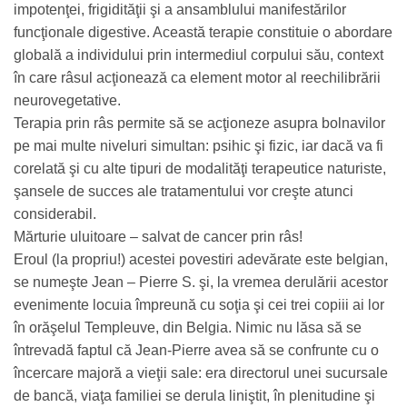
impotenţei, frigidităţii şi a ansamblului manifestărilor
funcţionale digestive. Această terapie constituie o abordare
globală a individului prin intermediul corpului său, context
în care râsul acţionează ca element motor al reechilibrării
neurovegetative.
Terapia prin râs permite să se acţioneze asupra bolnavilor
pe mai multe niveluri simultan: psihic şi fizic, iar dacă va fi
corelată şi cu alte tipuri de modalităţi terapeutice naturiste,
şansele de succes ale tratamentului vor creşte atunci
considerabil.
Mărturie uluitoare – salvat de cancer prin râs!
Eroul (la propriu!) acestei povestiri adevărate este belgian,
se numeşte Jean – Pierre S. şi, la vremea derulării acestor
evenimente locuia împreună cu soţia şi cei trei copiii ai lor
în orăşelul Templeuve, din Belgia. Nimic nu lăsa să se
întrevadă faptul că Jean-Pierre avea să se confrunte cu o
încercare majoră a vieţii sale: era directorul unei sucursale
de bancă, viaţa familiei se derula liniştit, în plenitudine şi