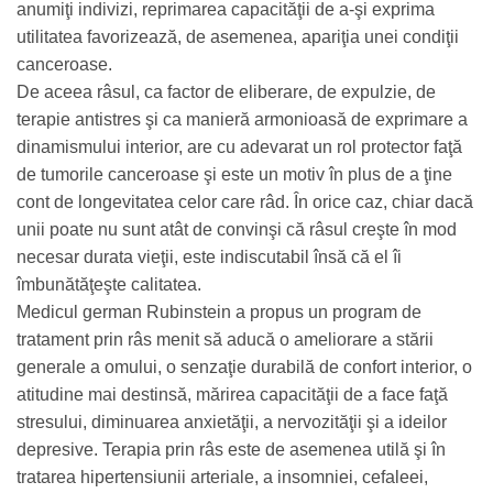
anumiţi indivizi, reprimarea capacităţii de a-şi exprima
utilitatea favorizează, de asemenea, apariţia unei condiţii
canceroase.
De aceea râsul, ca factor de eliberare, de expulzie, de
terapie antistres şi ca manieră armonioasă de exprimare a
dinamismului interior, are cu adevarat un rol protector faţă
de tumorile canceroase şi este un motiv în plus de a ţine
cont de longevitatea celor care râd. În orice caz, chiar dacă
unii poate nu sunt atât de convinşi că râsul creşte în mod
necesar durata vieţii, este indiscutabil însă că el îi
îmbunătăţeşte calitatea.
Medicul german Rubinstein a propus un program de
tratament prin râs menit să aducă o ameliorare a stării
generale a omului, o senzaţie durabilă de confort interior, o
atitudine mai destinsă, mărirea capacităţii de a face faţă
stresului, diminuarea anxietăţii, a nervozităţii şi a ideilor
depresive. Terapia prin râs este de asemenea utilă şi în
tratarea hipertensiunii arteriale, a insomniei, cefaleei,