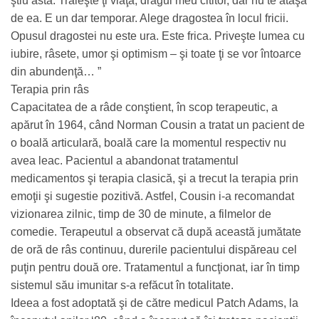
ştiu asta. Trăieşte ţi viaţa, dragul meu cititor, dar nu te ataşa
de ea. E un dar temporar. Alege dragostea în locul fricii.
Opusul dragostei nu este ura. Este frica. Priveşte lumea cu
iubire, râsete, umor şi optimism – şi toate ţi se vor întoarce
din abundenţă… ”
Terapia prin râs
Capacitatea de a râde conştient, în scop terapeutic, a
apărut în 1964, când Norman Cousin a tratat un pacient de
o boală articulară, boală care la momentul respectiv nu
avea leac. Pacientul a abandonat tratamentul
medicamentos şi terapia clasică, şi a trecut la terapia prin
emoţii şi sugestie pozitivă. Astfel, Cousin i-a recomandat
vizionarea zilnic, timp de 30 de minute, a filmelor de
comedie. Terapeutul a observat că după această jumătate
de oră de râs continuu, durerile pacientului dispăreau cel
puţin pentru două ore. Tratamentul a funcţionat, iar în timp
sistemul său imunitar s-a refăcut în totalitate.
Ideea a fost adoptată şi de către medicul Patch Adams, la