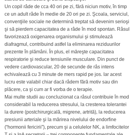
Un copil râde de cca 40 ori pe zi, fără niciun motiv, în timp
ce un adult râde în medie de 20 ori pe zi. Şcoala, serviciul,
convenţiile sociale ne determină treptat să devenim serioşi
şi să pierdem capacitatea de a râde în mod spontan. Râsul
favorizează oxigenarea organismului şi stimulează
diafragmul, contribuind astfel la eliminarea reziduurilor
prezente în plămâni. În plus, el măreşte capacitatea
respiratorie şi reduce tensiunile musculare. Din punct de
vedere cardiovascular, 20 de secunde de râs intens
echivalează cu 3 minute de mers rapid pe jos. Iar acest
lucru este valabil chiar dacă râdem fără motiv sau din
plăcere, ca şi cum ar fi vorba de o terapie.
Mai multe studii au concluzionat ca râsul contribuie în mod
considerabil la reducerea stresului, la cresterea tolerantei
la durere (postchirurgicală, migrene, artrită), la reducerea
presiunii arteriale şi la mărirea nivelului de endorfine
(“hormonii fericirii”), precum şi a celulelor NK, a limfocitelor
T şi a IgA secretorii – trei componente fundamentale ale