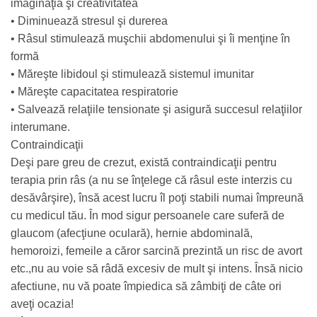
imaginaţia şi creativitatea
• Diminuează stresul şi durerea
• Râsul stimulează muşchii abdomenului şi îi menţine în
formă
• Măreşte libidoul şi stimulează sistemul imunitar
• Măreşte capacitatea respiratorie
• Salvează relaţiile tensionate şi asigură succesul relaţiilor
interumane.
Contraindicaţii
Deşi pare greu de crezut, există contraindicaţii pentru
terapia prin râs (a nu se înţelege că râsul este interzis cu
desăvârşire), însă acest lucru îl poţi stabili numai împreună
cu medicul tău. În mod sigur persoanele care suferă de
glaucom (afecţiune oculară), hernie abdominală,
hemoroizi, femeile a căror sarcină prezintă un risc de avort
etc.,nu au voie să râdă excesiv de mult şi intens. Însă nicio
afectiune, nu vă poate împiedica să zâmbiţi de câte ori
aveţi ocazia!