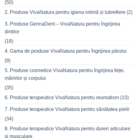
refuză
(50)
o
seară
2. Produse VivaNatura pentru igiena intimă și lubrefiere
(2)
cu
prietenii
în
3. Produse GennaDent – VivaNatura pentru îngrijirea
oraș
dinților
(18)
4. Gama de produse VivaNatura pentru îngrijirea părului
(9)
5. Produse cosmetice VivaNatura pentru îngrijirea feței,
mâinilor și corpului
(35)
6. Produse terapeutice VivaNatura pentru reumatism
(10)
7. Produse terapeutice VivaNatura pentru sănătatea pielii
(34)
8. Produse terapeutice VivaNatura pentru dureri articulare
și musculare