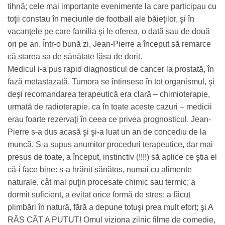
tihnă; cele mai importante evenimente la care participau cu
toţii constau în meciurile de football ale băieţilor, şi în
vacanţele pe care familia şi le oferea, o dată sau de două
ori pe an. Într-o bună zi, Jean-Pierre a început să remarce
că starea sa de sănătate lăsa de dorit.
Medicul i-a pus rapid diagnosticul de cancer la prostată, în
fază metastazată. Tumora se întinsese în tot organismul, şi
deşi recomandarea terapeutică era clară – chimioterapie,
urmată de radioterapie, ca în toate aceste cazuri – medicii
erau foarte rezervaţi în ceea ce privea prognosticul. Jean-
Pierre s-a dus acasă şi şi-a luat un an de concediu de la
muncă. S-a supus anumitor proceduri terapeutice, dar mai
presus de toate, a început, instinctiv (!!!!) să aplice ce ştia el
că-i face bine: s-a hrănit sănătos, numai cu alimente
naturale, cât mai puţin procesate chimic sau termic; a
dormit suficient, a evitat orice formă de stres; a făcut
plimbări în natură, fără a depune totuşi prea mult efort; şi A
RÂS CÂT A PUTUT! Omul viziona zilnic filme de comedie,