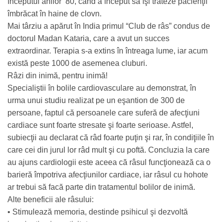
începutul anilor ‘80, când a început să îşi trateze pacienţii
îmbrăcat în haine de clovn.
Mai târziu a apărut în India primul “Club de râs” condus de
doctorul Madan Kataria, care a avut un succes
extraordinar. Terapia s-a extins în întreaga lume, iar acum
există peste 1000 de asemenea cluburi.
Râzi din inimă, pentru inimă!
Specialiştii în bolile cardiovasculare au demonstrat, în
urma unui studiu realizat pe un eşantion de 300 de
persoane, faptul că persoanele care suferă de afecţiuni
cardiace sunt foarte stresate şi foarte serioase. Astfel,
subiecţii au declarat că râd foarte puţin şi rar, în condiţiile în
care cei din jurul lor râd mult şi cu poftă. Concluzia la care
au ajuns cardiologii este aceea că râsul funcţionează ca o
barieră împotriva afecţiunilor cardiace, iar râsul cu hohote
ar trebui să facă parte din tratamentul bolilor de inimă.
Alte beneficii ale râsului:
• Stimulează memoria, destinde psihicul şi dezvoltă