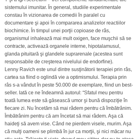
sistemului imunitar. În general, studiile experimentale
constau în vizionarea de comedii în paralel cu
documentare şi apoi în compararea analizelor reactiilor
biochimice. În timpul unei porţii copioase de râs,
organismul inhalează mai mult oxigen, face muşchii să se
contracte, activează organele interne, hipotalamusul,
glanda pituitară şi glandele suprarenale (acestea sunt
responsabile de creşterea nivelului de endorfine).
Lenny Ravich este unul dintre susţinătorii terapiei prin râs,
cartea sa fiind o oglindă vie a optimismului. Terapia prin
râs s-a vândut în peste 50.000 de exemplare, fiind un best-
seller. Iată ce ne îndeamnă autorul: “Sfatul meu pentru
toată lumea este să găsească umor şi bună dispoziţie în
fiecare zi. Nu încetăm să mai râdem pentru că îmbătrânim.
Îmbătrânim pentru că am încetat să mai râdem. Aşa că
haideţi să avem vise. Când ne pierdem visele, murim. Aşa
că mulţi oameni se plimbă în jur ca morţii, şi nici măcar nu