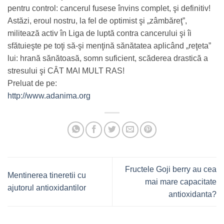
pentru control: cancerul fusese învins complet, şi definitiv!
Astăzi, eroul nostru, la fel de optimist şi „zâmbăreţ”,
militează activ în Liga de luptă contra cancerului şi îi
sfătuieşte pe toţi să-şi menţină sănătatea aplicând „reţeta”
lui: hrană sănătoasă, somn suficient, scăderea drastică a
stresului şi CÂT MAI MULT RAS!
Preluat de pe:
http://www.adanima.org
Fructele Goji berry au cea
Mentinerea tineretii cu
mai mare capacitate
ajutorul antioxidantilor
antioxidanta?