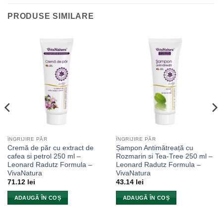
PRODUSE SIMILARE
ÎNGRIJIRE PĂR
ÎNGRIJIRE PĂR
Cremă de păr cu extract de
Șampon Antimătreață cu
cafea si petrol 250 ml –
Rozmarin si Tea-Tree 250 ml –
Leonard Radutz Formula –
Leonard Radutz Formula –
VivaNatura
VivaNatura
71.12
lei
43.14
lei
ADAUGĂ ÎN COȘ
ADAUGĂ ÎN COȘ