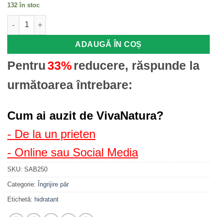
132 în stoc
Cantitate Șampon cu aloe si brusture pentru păr uscat 250 ml 
ADAUGĂ ÎN COȘ
Pentru
33%
reducere, răspunde la
următoarea întrebare:
Cum ai auzit de VivaNatura?
- De la un prieten
- Online sau Social Media
SKU:
SAB250
Categorie:
Îngrijire păr
Etichetă:
hidratant