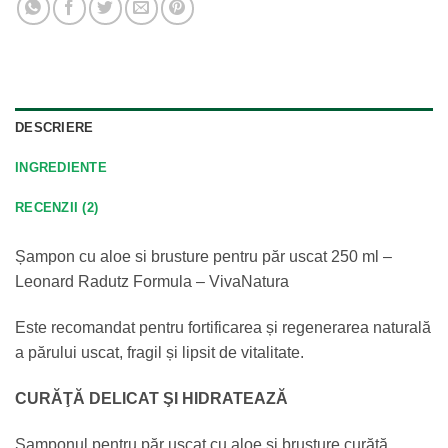
DESCRIERE
INGREDIENTE
RECENZII (2)
Șampon cu aloe si brusture pentru păr uscat 250 ml –
Leonard Radutz Formula – VivaNatura
Este recomandat pentru fortificarea și regenerarea naturală
a părului uscat, fragil și lipsit de vitalitate.
CURĂŢĂ DELICAT ŞI HIDRATEAZĂ
Șamponul pentru păr uscat cu aloe și brusture curăță