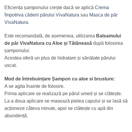
Eficiența șamponului crește dacă se aplică
Crema
împotriva căderii părului VivaNatura
sau
Masca de păr
VivaNatura
.
Este recomandată, de asemenea, utilizarea
Balsamului
de păr VivaNatura cu Aloe și Tătăneasă
după folosirea
șamponului.
Acestea oferă un plus de hidratare și sănătate părului
uscat.
Mod de întrebuințare Șampon cu aloe si brusture:
A se agita înainte de folosire.
Prima aplicare se realizază pe părul umed și se clătește.
La a doua aplicare se masează pielea capului și se lasă să
acționeze câteva minute, apoi se clătește cu apă din
abundență.