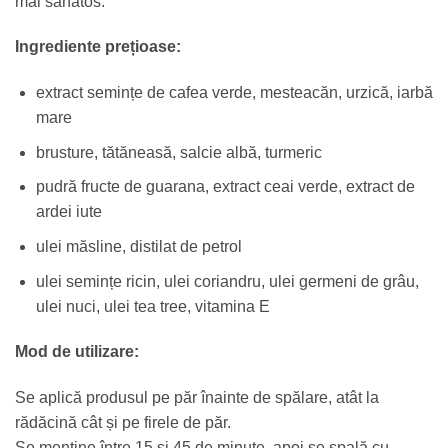
mai sănătos.
Ingrediente prețioase:
extract semințe de cafea verde, mesteacăn, urzică, iarbă
mare
brusture, tătăneasă, salcie albă, turmeric
pudră fructe de guarana, extract ceai verde, extract de
ardei iute
ulei măsline, distilat de petrol
ulei semințe ricin, ulei coriandru, ulei germeni de grâu,
ulei nuci, ulei tea tree, vitamina E
Mod de utilizare:
Se aplică produsul pe păr înainte de spălare, atât la
rădăcină cât și pe firele de păr.
Se menţine între 15 și 45 de minute, apoi se spală cu