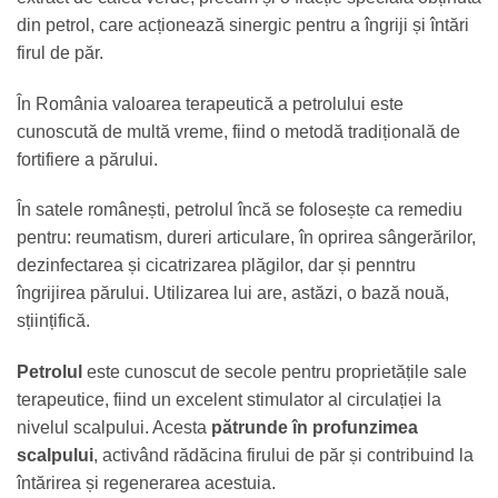
din petrol, care acționează sinergic pentru a îngriji și întări
firul de păr.
În România valoarea terapeutică a petrolului este
cunoscută de multă vreme, fiind o metodă tradițională de
fortifiere a părului.
În satele românești, petrolul încă se folosește ca remediu
pentru: reumatism, dureri articulare, în oprirea sângerărilor,
dezinfectarea și cicatrizarea plăgilor, dar și penntru
îngrijirea părului. Utilizarea lui are, astăzi, o bază nouă,
sțiințifică.
Petrolul
este cunoscut de secole pentru proprietățile sale
terapeutice, fiind un excelent stimulator al circulației la
nivelul scalpului. Acesta
pătrunde în profunzimea
scalpului
, activând rădăcina firului de păr și contribuind la
întărirea și regenerarea acestuia.