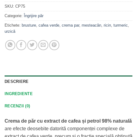
SKU:
CP75
Categorie:
Îngrijire păr
Etichete:
brusture
,
cafea verde
,
crema par
,
mesteacăn
,
ricin
,
turmeric
,
urzică
DESCRIERE
INGREDIENTE
RECENZII (0)
Crema de păr cu extract de cafea și petrol 98% naturală
are efecte deosebite datorită componenței complexe de
extract de cafea verde, precum și o fracție specială obținută