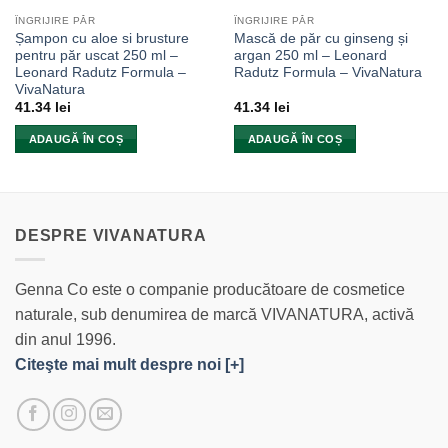
ÎNGRIJIRE PĂR
ÎNGRIJIRE PĂR
Șampon cu aloe si brusture
Mască de păr cu ginseng și
pentru păr uscat 250 ml –
argan 250 ml – Leonard
Leonard Radutz Formula –
Radutz Formula – VivaNatura
VivaNatura
41.34
lei
41.34
lei
ADAUGĂ ÎN COȘ
ADAUGĂ ÎN COȘ
DESPRE VIVANATURA
Genna Co este o companie producătoare de cosmetice
naturale, sub denumirea de marcă VIVANATURA, activă
din anul 1996.
Citeşte mai mult despre noi [+]