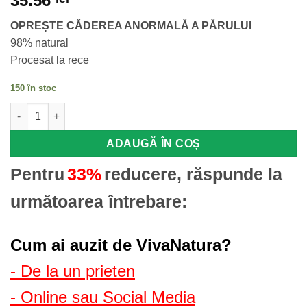
35.56
OPREȘTE CĂDEREA ANORMALĂ A PĂRULUI
98% natural
Procesat la rece
150 în stoc
Cantitate Crema de par cu extract de cafea si petrol 75 ml – L
ADAUGĂ ÎN COȘ
Pentru
33%
reducere, răspunde la
următoarea întrebare:
Cum ai auzit de VivaNatura?
- De la un prieten
- Online sau Social Media