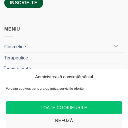
MENIU
Cosmetice
Terapeutice
Îngrijire orală
Administrează consimțământul
BebeDrag®
Folosim cookies pentru a optimiza serviciile oferite
Gama Travel
Cadouri și Truse
TOATE COOKIEURILE
REFUZĂ
Cash
Bank
Credit
MasterCard
Visa