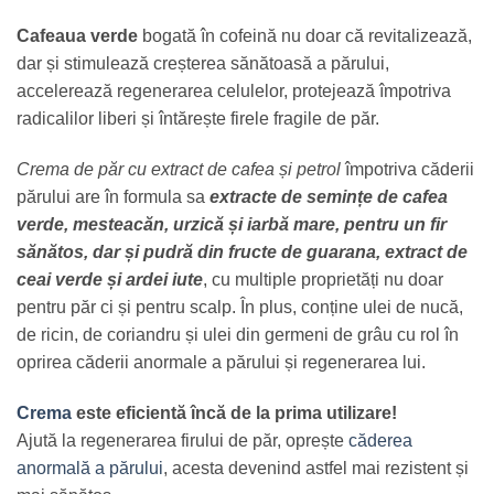
Cafeaua verde
bogată în cofeină nu doar că revitalizează,
dar și stimulează creșterea sănătoasă a părului,
accelerează regenerarea celulelor, protejează împotriva
radicalilor liberi și întărește firele fragile de păr.
Crema de păr cu extract de cafea și petrol
împotriva căderii
părului are în formula sa
extracte de semințe de cafea
verde, mesteacăn, urzică și iarbă mare, pentru un fir
sănătos, dar și pudră din fructe de guarana, extract de
ceai verde și ardei iute
, cu multiple proprietăți nu doar
pentru păr ci și pentru scalp. În plus, conține ulei de nucă,
de ricin, de coriandru și ulei din germeni de grâu cu rol în
oprirea căderii anormale a părului și regenerarea lui.
Crema
este eficientă încă de la prima utilizare!
Ajută la regenerarea firului de păr, oprește
căderea
anormală a părului
, acesta devenind astfel mai rezistent și