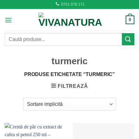
Skip
0751 078 171
to
content
0
Caută
după:
turmeric
PRODUSE ETICHETATE “TURMERIC”
FILTREAZĂ