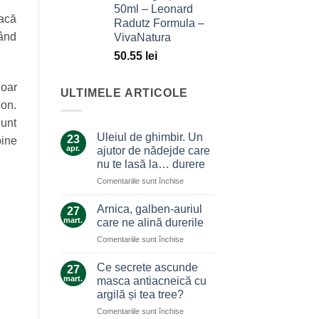
50ml – Leonard
dacă
Radutz Formula –
sând
VivaNatura
50.55
lei
doar
ULTIMELE ARTICOLE
zon.
 unt
Uleiul de ghimbir. Un
23
bine
apr.
ajutor de nădejde care
nu te lasă la… durere
pentru
Comentariile sunt închise
Uleiul
de
Arnica, galben-auriul
27
ghimbir.
mart.
care ne alină durerile
Un
pentru
Comentariile sunt închise
ajutor
Arnica,
de
galben-
nădejde
Ce secrete ascunde
27
auriul
care
mart.
masca antiacneică cu
care
nu
argilă și tea tree?
ne
te
pentru
Comentariile sunt închise
alină
lasă