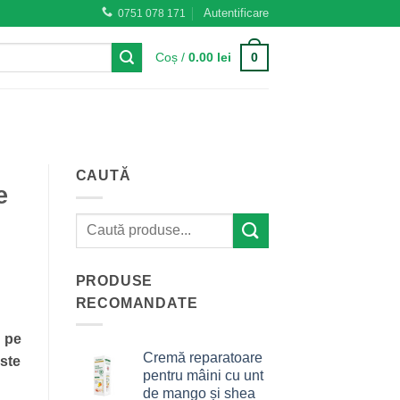
Autentificare
0751 078 171
0
Coș /
0.00
lei
CAUTĂ
e
PRODUSE
RECOMANDATE
, pe
Cremă reparatoare
este
pentru mâini cu unt
de mango și shea