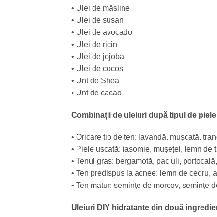
• Ulei de măsline
• Ulei de susan
• Ulei de avocado
• Ulei de ricin
• Ulei de jojoba
• Ulei de cocos
• Unt de Shea
• Unt de cacao
Combinații de uleiuri după tipul de piele
• Oricare tip de ten: lavandă, mușcată, tran
• Piele uscată: iasomie, mușețel, lemn de tr
• Tenul gras: bergamotă, paciuli, portocală,
• Ten predispus la acnee: lemn de cedru, a
• Ten matur: semințe de morcov, semințe de
Uleiuri DIY hidratante din două ingredie