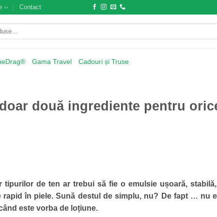
e
Contact
beDrag®
Gama Travel
Cadouri și Truse
 doar două ingrediente pentru oric
 tipurilor de ten ar trebui să fie o emulsie ușoară, stabilă
e rapid în piele. Sună destul de simplu, nu? De fapt … nu 
când este vorba de loțiune.