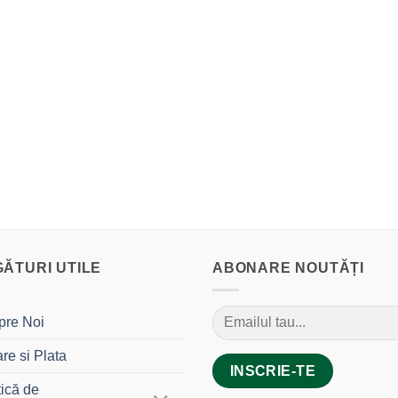
GĂTURI UTILE
ABONARE NOUTĂȚI
pre Noi
are si Plata
tică de