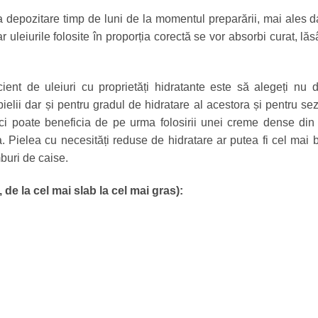
 la depozitare timp de luni de la momentul preparării, mai ales 
 uleiurile folosite în proporția corectă se vor absorbi curat, lă
ent de uleiuri cu proprietăți hidratante este să alegeți nu 
pielii dar și pentru gradul de hidratare al acestora și pentru se
i poate beneficia de pe urma folosirii unei creme dense din
 Pielea cu necesități reduse de hidratare ar putea fi cel mai 
buri de caise.
 de la cel mai slab la cel mai gras):