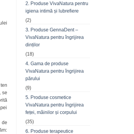
prietenii
2. Produse VivaNatura pentru
în
oraș
igiena intimă și lubrefiere
(2)
ulei
3. Produse GennaDent –
VivaNatura pentru îngrijirea
dinților
(18)
4. Gama de produse
VivaNatura pentru îngrijirea
părului
 ten
(9)
, se
5. Produse cosmetice
rită
VivaNatura pentru îngrijirea
apei
feței, mâinilor și corpului
(35)
s de
năm:
6. Produse terapeutice