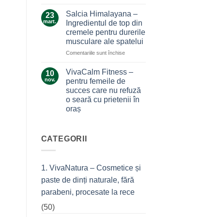
Ce
durerile
la…
secrete
Salcia Himalayana –
durere
23
ascunde
mart.
Ingredientul de top din
masca
cremele pentru durerile
antiacneică
musculare ale spatelui
cu
argilă
pentru
Comentariile sunt închise
și
Salcia
tea
Himalayana
VivaCalm Fitness –
10
tree?
–
nov.
pentru femeile de
Ingredientul
succes care nu refuză
de
o seară cu prietenii în
top
oraș
din
cremele
Niciun
comentariu
pentru
la
durerile
VivaCalm
CATEGORII
musculare
Fitness
–
ale
pentru
spatelui
femeile
1. VivaNatura – Cosmetice și
de
succes
paste de dinți naturale, fără
care
nu
parabeni, procesate la rece
refuză
o
(50)
seară
cu