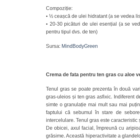
Compoziție:
• ½ ceașcă de ulei hidratant (a se vedea lis
• 20-30 picături de ulei esențial (a se ve
pentru tipul dvs. de ten)
Sursa:
MindBodyGreen
Crema de fata pentru ten gras cu aloe v
Tenul gras se poate prezenta în două varia
gras-uleios și ten gras asfixic. Indiferent d
simte o granulație mai mult sau mai puțin 
faptului că sebumul în stare de sebore
intercelulare. Tenul gras este caracteristic
De obicei, axul facial, împreună cu aripio
grăsime. Această hiperactivitate a glandelo