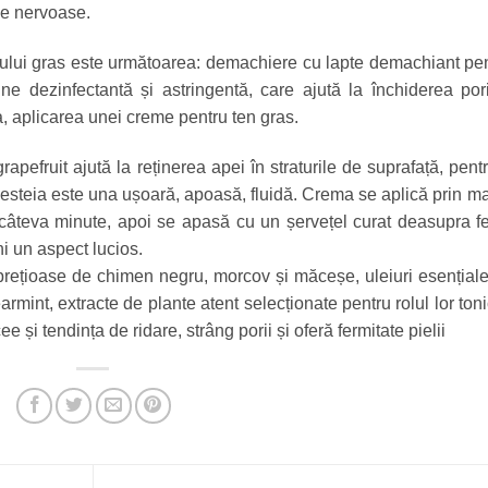
ile nervoase.
nului gras este următoarea: demachiere cu lapte demachiant pe
ne dezinfectantă și astringentă, care ajută la închiderea pori
a, aplicarea unei creme pentru ten gras.
apefruit ajută la reținerea apei în straturile de suprafață, pent
esteia este una ușoară, apoasă, fluidă. Crema se aplică prin m
 câteva minute, apoi se apasă cu un șervețel curat deasupra fe
i un aspect lucios.
rețioase de chimen negru, morcov și măceșe, uleiuri esențial
rmint, extracte de plante atent selecționate pentru rolul lor toni
e și tendința de ridare, strâng porii și oferă fermitate pielii