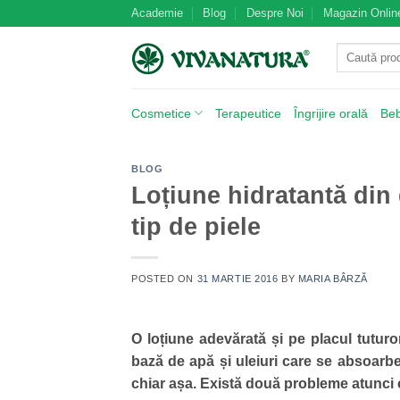
Skip
Academie
Blog
Despre Noi
Magazin Onlin
to
Caută
content
după:
Cosmetice
Terapeutice
Îngrijire orală
Be
BLOG
Loțiune hidratantă din
tip de piele
POSTED ON
31 MARTIE 2016
BY
MARIA BÂRZĂ
O loțiune adevărată și pe placul tuturor
bază de apă și uleiuri care se absoarb
chiar așa. Există două probleme atunci 