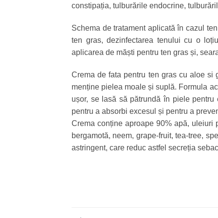
constipația, tulburările endocrine, tulburăr
Schema de tratament aplicată în cazul te
ten gras, dezinfectarea tenului cu o loțiu
aplicarea de măști pentru ten gras și, sear
Crema de fata pentru ten gras cu aloe si gr
menține pielea moale și suplă. Formula ac
ușor, se lasă să pătrundă în piele pentru
pentru a absorbi excesul și pentru a preven
Crema conține aproape 90% apă, uleiuri p
bergamotă, neem, grape-fruit, tea-tree, spea
astringent, care reduc astfel secreția sebace