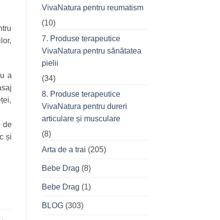
VivaNatura pentru reumatism
(10)
ntru
7. Produse terapeutice
lor,
VivaNatura pentru sănătatea
pielii
ru a
(34)
asaj
8. Produse terapeutice
ței,
VivaNatura pentru dureri
articulare și musculare
e de
(8)
c și
Arta de a trai
(205)
Bebe Drag
(8)
Bebe Drag
(1)
BLOG
(303)