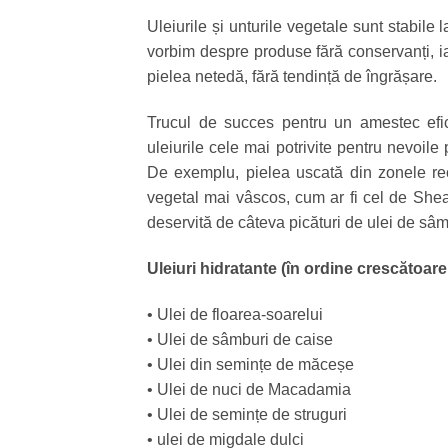
Uleiurile și unturile vegetale sunt stabile
vorbim despre produse fără conservanți, iar
pielea netedă, fără tendință de îngrășare.
Trucul de succes pentru un amestec efici
uleiurile cele mai potrivite pentru nevoile 
De exemplu, pielea uscată din zonele rec
vegetal mai vâscos, cum ar fi cel de Shea.
deservită de câteva picături de ulei de sâm
Uleiuri hidratante (în ordine crescătoare,
• Ulei de floarea-soarelui
• Ulei de sâmburi de caise
• Ulei din semințe de măceșe
• Ulei de nuci de Macadamia
• Ulei de semințe de struguri
• ulei de migdale dulci