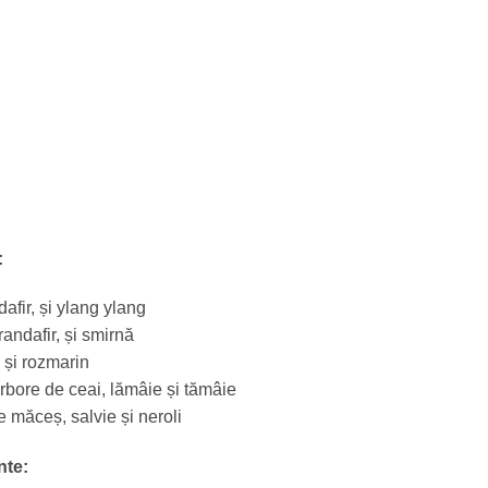
:
dafir, și ylang ylang
andafir, și smirnă
 și rozmarin
rbore de ceai, lămâie și tămâie
 măceș, salvie și neroli
nte: