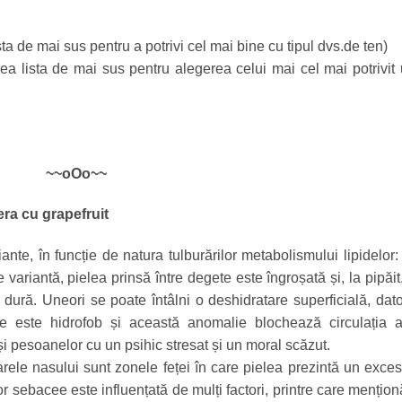
ta de mai sus pentru a potrivi cel mai bine cu tipul dvs.de ten)
dea lista de mai sus pentru alegerea celui mai cel mai potrivit 
~~oOo~~
era cu grapefruit
nte, în funcție de natura tulburărilor metabolismului lipidelor:
e variantă, pielea prinsă între degete este îngroșată și, la pipăit
dură. Uneori se poate întâlni o deshidratare superficială, dato
e este hidrofob și această anomalie blochează circulația 
 și pesoanelor cu un psihic stresat și un moral scăzut.
arele nasului sunt zonele feței în care pielea prezintă un exce
r sebacee este influențată de mulți factori, printre care mențio