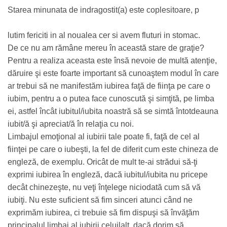
Starea minunata de indragostit(a) este coplesitoare, p
lutim fericiti in al noualea cer si avem fluturi in stomac.
De ce nu am rămâne mereu în această stare de graţie?
Pentru a realiza aceasta este însă nevoie de multă atenţie,
dăruire şi este foarte important să cunoaştem modul în care
ar trebui să ne manifestăm iubirea faţă de fiinţa pe care o
iubim, pentru a o putea face cunoscută şi simţită, pe limba
ei, astfel încât iubitul/iubita noastră să se simtă întotdeauna
iubit/ă şi apreciat/ă în relaţia cu noi.
Limbajul emoţional al iubirii tale poate fi, faţă de cel al
fiinţei pe care o iubeşti, la fel de diferit cum este chineza de
engleză, de exemplu. Oricât de mult te-ai strădui să-ţi
exprimi iubirea în engleză, dacă iubitul/iubita nu pricepe
decât chinezeşte, nu veţi înţelege niciodată cum să vă
iubiţi. Nu este suficient să fim sinceri atunci când ne
exprimăm iubirea, ci trebuie să fim dispuşi să învăţăm
principalul limbaj al iubirii celuilalt, dacă dorim să