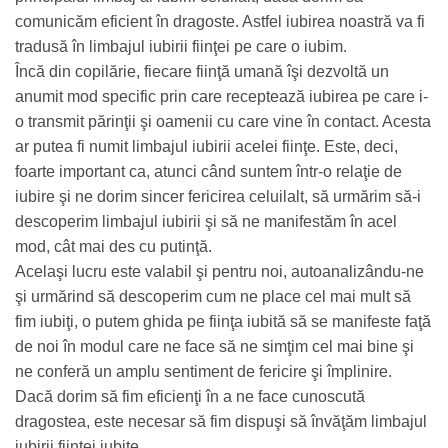
comunicăm eficient în dragoste. Astfel iubirea noastră va fi
tradusă în limbajul iubirii fiinţei pe care o iubim.
Încă din copilărie, fiecare fiinţă umană îşi dezvoltă un
anumit mod specific prin care receptează iubirea pe care i-
o transmit părinţii şi oamenii cu care vine în contact. Acesta
ar putea fi numit limbajul iubirii acelei fiinţe. Este, deci,
foarte important ca, atunci când suntem într-o relaţie de
iubire şi ne dorim sincer fericirea celuilalt, să urmărim să-i
descoperim limbajul iubirii şi să ne manifestăm în acel
mod, cât mai des cu putinţă.
Acelaşi lucru este valabil şi pentru noi, autoanalizându-ne
şi urmărind să descoperim cum ne place cel mai mult să
fim iubiţi, o putem ghida pe fiinţa iubită să se manifeste faţă
de noi în modul care ne face să ne simţim cel mai bine şi
ne conferă un amplu sentiment de fericire şi împlinire.
Dacă dorim să fim eficienţi în a ne face cunoscută
dragostea, este necesar să fim dispuşi să învăţăm limbajul
iubirii fiinţei iubite.