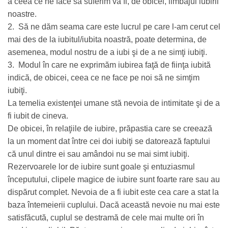
a ceea ce ne face să suferim va fi, de obicei, limbajul iubirii
noastre.
2. Să ne dăm seama care este lucrul pe care l-am cerut cel
mai des de la iubitul/iubita noastră, poate determina, de
asemenea, modul nostru de a iubi şi de a ne simţi iubiţi.
3. Modul în care ne exprimăm iubirea faţă de fiinţa iubită
indică, de obicei, ceea ce ne face pe noi să ne simţim
iubiţi.
La temelia existenţei umane stă nevoia de intimitate şi de a
fi iubit de cineva.
De obicei, în relaţiile de iubire, prăpastia care se creează
la un moment dat între cei doi iubiţi se datorează faptului
că unul dintre ei sau amândoi nu se mai simt iubiţi.
Rezervoarele lor de iubire sunt goale şi entuziasmul
începutului, clipele magice de iubire sunt foarte rare sau au
dispărut complet. Nevoia de a fi iubit este cea care a stat la
baza întemeierii cuplului. Dacă această nevoie nu mai este
satisfăcută, cuplul se destramă de cele mai multe ori în