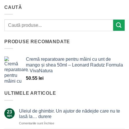
CAUTĂ
PRODUSE RECOMANDATE
Cremă reparatoare pentru mâini cu unt de
mango și shea 50ml – Leonard Radutz Formula
– VivaNatura
50.55
lei
ULTIMELE ARTICOLE
Uleiul de ghimbir. Un ajutor de nădejde care nu te
23
apr.
lasă la… durere
pentru
Comentariile sunt închise
Uleiul