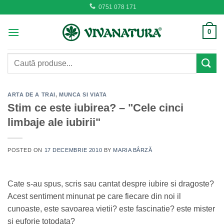
Skip
0751 078 171
to
content
0
Caută
după:
ARTA DE A TRAI
,
MUNCA SI VIATA
Stim ce este iubirea? – "Cele cinci
limbaje ale iubirii"
POSTED ON
17 DECEMBRIE 2010
BY
MARIA BÂRZĂ
Cate s-au spus, scris sau cantat despre iubire si dragoste?
Acest sentiment minunat pe care fiecare din noi il
cunoaste, este savoarea vietii? este fascinatie? este mister
si euforie totodata?