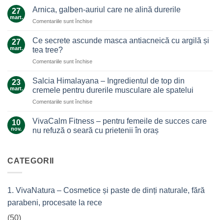
de
Arnica, galben-auriul care ne alină durerile
27
ghimbir.
mart.
pentru
Comentariile sunt închise
Un
Arnica,
ajutor
galben-
Ce secrete ascunde masca antiacneică cu argilă și
de
27
auriul
mart.
nădejde
tea tree?
care
care
pentru
Comentariile sunt închise
ne
nu
Ce
alină
te
secrete
durerile
Salcia Himalayana – Ingredientul de top din
23
lasă
ascunde
mart.
cremele pentru durerile musculare ale spatelui
la…
masca
durere
pentru
Comentariile sunt închise
antiacneică
Salcia
cu
Himalayana
argilă
VivaCalm Fitness – pentru femeile de succes care
10
–
și
nov.
nu refuză o seară cu prietenii în oraș
Ingredientul
tea
Niciun
de
tree?
comentariu
top
la
VivaCalm
CATEGORII
din
Fitness
cremele
–
pentru
pentru
femeile
durerile
1. VivaNatura – Cosmetice și paste de dinți naturale, fără
de
musculare
succes
ale
parabeni, procesate la rece
care
spatelui
nu
refuză
(50)