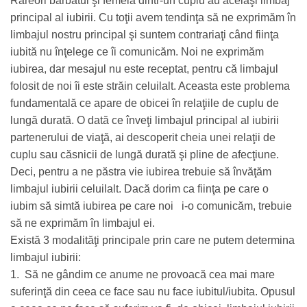
Rareori bărbatul şi femeia dintr-un cuplu au acelaşi limbaj
principal al iubirii. Cu toţii avem tendinţa să ne exprimăm în
limbajul nostru principal şi suntem contrariaţi când fiinţa
iubită nu înţelege ce îi comunicăm. Noi ne exprimăm
iubirea, dar mesajul nu este receptat, pentru că limbajul
folosit de noi îi este străin celuilalt. Aceasta este problema
fundamentală ce apare de obicei în relaţiile de cuplu de
lungă durată. O dată ce înveţi limbajul principal al iubirii
partenerului de viaţă, ai descoperit cheia unei relaţii de
cuplu sau căsnicii de lungă durată şi pline de afecţiune.
Deci, pentru a ne păstra vie iubirea trebuie să învăţăm
limbajul iubirii celuilalt. Dacă dorim ca fiinţa pe care o
iubim să simtă iubirea pe care noi i-o comunicăm, trebuie
să ne exprimăm în limbajul ei.
Există 3 modalităţi principale prin care ne putem determina
limbajul iubirii:
1. Să ne gândim ce anume ne provoacă cea mai mare
suferinţă din ceea ce face sau nu face iubitul/iubita. Opusul