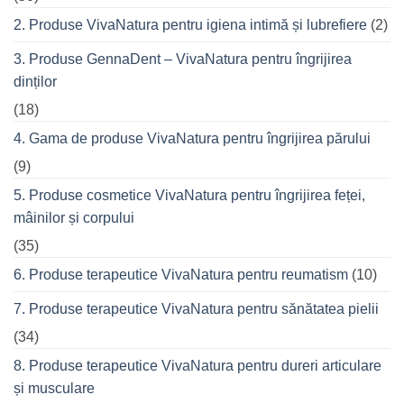
o
seară
2. Produse VivaNatura pentru igiena intimă și lubrefiere
(2)
cu
prietenii
în
3. Produse GennaDent – VivaNatura pentru îngrijirea
oraș
dinților
(18)
4. Gama de produse VivaNatura pentru îngrijirea părului
(9)
5. Produse cosmetice VivaNatura pentru îngrijirea feței,
mâinilor și corpului
(35)
6. Produse terapeutice VivaNatura pentru reumatism
(10)
7. Produse terapeutice VivaNatura pentru sănătatea pielii
(34)
8. Produse terapeutice VivaNatura pentru dureri articulare
și musculare