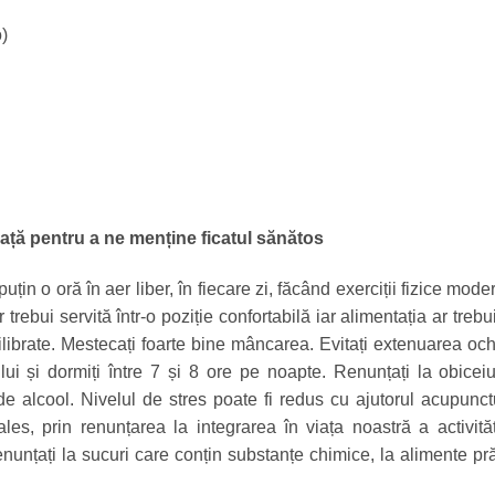
)
ață pentru a ne menține ficatul sănătos
in o oră în aer liber, în fiecare zi, făcând exerciții fizice mode
ebui servită într-o poziție confortabilă iar alimentația ar trebu
librate. Mestecați foarte bine mâncarea. Evitați extenuarea och
ului și dormiți între 7 și 8 ore pe noapte. Renunțați la obiceiu
alcool. Nivelul de stres poate fi redus cu ajutorul acupunctu
es, prin renunțarea la integrarea în viața noastră a activităț
nunțați la sucuri care conțin substanțe chimice, la alimente pră