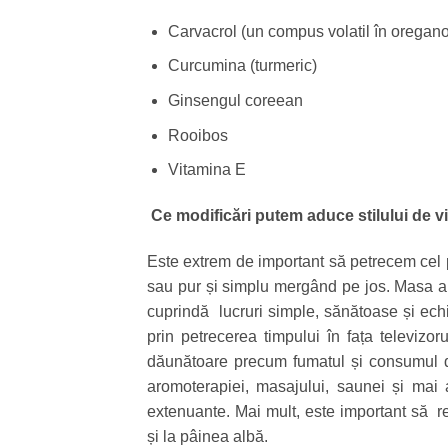
Carvacrol (un compus volatil în oregano
Curcumina (turmeric)
Ginsengul coreean
Rooibos
Vitamina E
Ce modificări putem aduce stilului de vi
Este extrem de important să petrecem cel puț
sau pur și simplu mergând pe jos. Masa ar tr
cuprindă lucruri simple, sănătoase și echi
prin petrecerea timpului în fața televizor
dăunătoare precum fumatul și consumul de 
aromoterapiei, masajului, saunei și mai al
extenuante. Mai mult, este important să re
și la pâinea albă.