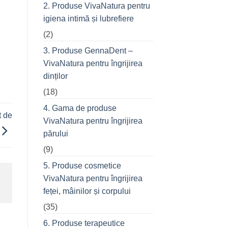
prietenii
2. Produse VivaNatura pentru
în
oraș
igiena intimă și lubrefiere
(2)
3. Produse GennaDent –
VivaNatura pentru îngrijirea
dinților
(18)
4. Gama de produse
t de
VivaNatura pentru îngrijirea
părului
(9)
5. Produse cosmetice
VivaNatura pentru îngrijirea
feței, mâinilor și corpului
(35)
6. Produse terapeutice