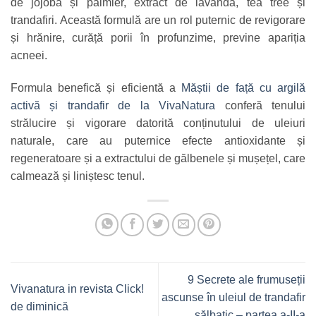
de jojoba și palmier, extract de lavandă, tea tree și
trandafiri. Această formulă are un rol puternic de revigorare
și hrănire, curăță porii în profunzime, previne apariția
acneei.
Formula benefică și eficientă a
Măștii de față cu argilă
activă și trandafir de la VivaNatura
conferă tenului
strălucire și vigorare datorită conținutului de uleiuri
naturale, care au puternice efecte antioxidante și
regeneratoare și a extractului de gălbenele și mușețel, care
calmează și liniștesc tenul.
9 Secrete ale frumuseții
Vivanatura in revista Click!
ascunse în uleiul de trandafir
de diminică
sălbatic – partea a-II-a