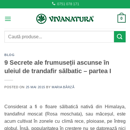
Skip
0751 078 171
to
content
0
Caută
după:
BLOG
9 Secrete ale frumuseții ascunse în
uleiul de trandafir sălbatic – partea I
POSTED ON
25 MAI 2015
BY
MARIA BÂRZĂ
Considerat a fi o floare sălbatică nativă din Himalaya,
trandafirul moscat (Rosa moschata), sau măceșul, este
acum cultivat în zonele cu climă rece, ploioase, pe întreg
globul. Însă, popularitatea în creștere nu se datorează nici