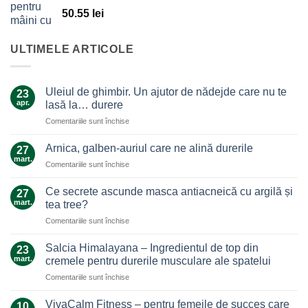
50.55
lei
ULTIMELE ARTICOLE
Uleiul de ghimbir. Un ajutor de nădejde care nu te
23
apr.
lasă la… durere
pentru
Comentariile sunt închise
Uleiul
de
Arnica, galben-auriul care ne alină durerile
27
ghimbir.
mart.
pentru
Comentariile sunt închise
Un
Arnica,
ajutor
galben-
Ce secrete ascunde masca antiacneică cu argilă și
de
27
auriul
mart.
nădejde
tea tree?
care
care
pentru
Comentariile sunt închise
ne
nu
Ce
alină
te
secrete
durerile
Salcia Himalayana – Ingredientul de top din
23
lasă
ascunde
mart.
cremele pentru durerile musculare ale spatelui
la…
masca
durere
pentru
Comentariile sunt închise
antiacneică
Salcia
cu
Himalayana
argilă
VivaCalm Fitness – pentru femeile de succes care
10