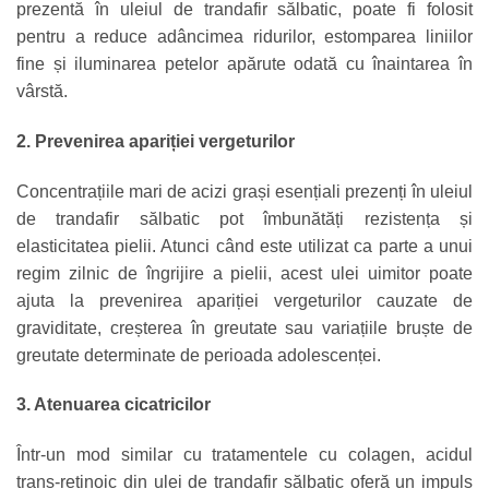
prezentă în uleiul de trandafir sălbatic, poate fi folosit
pentru a reduce adâncimea ridurilor, estomparea liniilor
fine și iluminarea petelor apărute odată cu înaintarea în
vârstă.
2. Prevenirea apariției vergeturilor
Concentrațiile mari de acizi grași esențiali prezenți în uleiul
de trandafir sălbatic pot îmbunătăți rezistența și
elasticitatea pielii. Atunci când este utilizat ca parte a unui
regim zilnic de îngrijire a pielii, acest ulei uimitor poate
ajuta la prevenirea apariției vergeturilor cauzate de
graviditate, creșterea în greutate sau variațiile bruște de
greutate determinate de perioada adolescenței.
3. Atenuarea cicatricilor
Într-un mod similar cu tratamentele cu colagen, acidul
trans-retinoic din ulei de trandafir sălbatic oferă un impuls