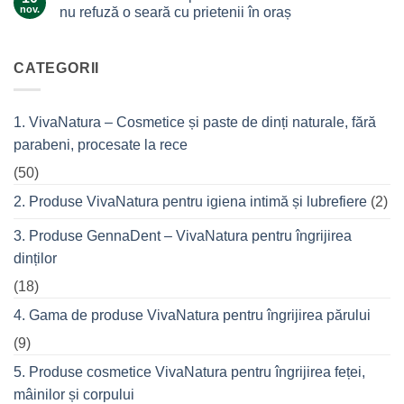
–
și
nov.
nu refuză o seară cu prietenii în oraș
Ingredientul
tea
Niciun
de
tree?
comentariu
top
la
VivaCalm
CATEGORII
din
Fitness
cremele
–
pentru
pentru
femeile
durerile
1. VivaNatura – Cosmetice și paste de dinți naturale, fără
de
musculare
succes
ale
parabeni, procesate la rece
care
spatelui
nu
refuză
(50)
o
seară
2. Produse VivaNatura pentru igiena intimă și lubrefiere
(2)
cu
prietenii
în
3. Produse GennaDent – VivaNatura pentru îngrijirea
oraș
dinților
(18)
4. Gama de produse VivaNatura pentru îngrijirea părului
(9)
5. Produse cosmetice VivaNatura pentru îngrijirea feței,
mâinilor și corpului