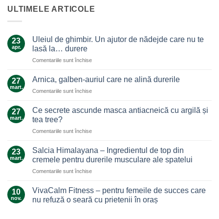
ULTIMELE ARTICOLE
Uleiul de ghimbir. Un ajutor de nădejde care nu te
23
apr.
lasă la… durere
pentru
Comentariile sunt închise
Uleiul
de
Arnica, galben-auriul care ne alină durerile
27
ghimbir.
mart.
pentru
Comentariile sunt închise
Un
Arnica,
ajutor
galben-
Ce secrete ascunde masca antiacneică cu argilă și
de
27
auriul
mart.
nădejde
tea tree?
care
care
pentru
Comentariile sunt închise
ne
nu
Ce
alină
te
secrete
durerile
Salcia Himalayana – Ingredientul de top din
23
lasă
ascunde
mart.
cremele pentru durerile musculare ale spatelui
la…
masca
durere
pentru
Comentariile sunt închise
antiacneică
Salcia
cu
Himalayana
argilă
VivaCalm Fitness – pentru femeile de succes care
10
–
și
nov.
nu refuză o seară cu prietenii în oraș
Ingredientul
tea
Niciun
de
tree?
comentariu