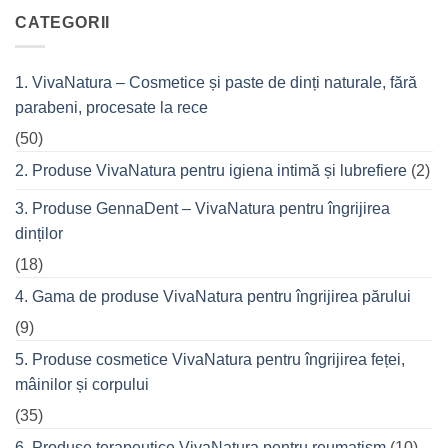
top
la
VivaCalm
CATEGORII
din
Fitness
cremele
–
pentru
pentru
femeile
durerile
1. VivaNatura – Cosmetice și paste de dinți naturale, fără
de
musculare
succes
ale
parabeni, procesate la rece
care
spatelui
nu
refuză
(50)
o
seară
2. Produse VivaNatura pentru igiena intimă și lubrefiere
(2)
cu
prietenii
în
3. Produse GennaDent – VivaNatura pentru îngrijirea
oraș
dinților
(18)
4. Gama de produse VivaNatura pentru îngrijirea părului
(9)
5. Produse cosmetice VivaNatura pentru îngrijirea feței,
mâinilor și corpului
(35)
6. Produse terapeutice VivaNatura pentru reumatism
(10)