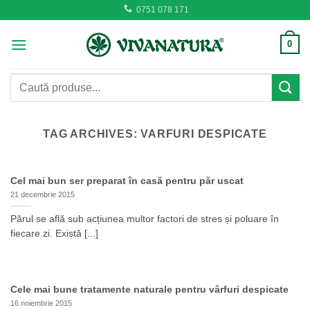
Skip
0751 078 171
to
content
0
Caută
după:
TAG ARCHIVES:
VARFURI DESPICATE
Cel mai bun ser preparat în casă pentru păr uscat
21 decembrie 2015
Părul se află sub acțiunea multor factori de stres și poluare în
fiecare zi. Există [...]
Cele mai bune tratamente naturale pentru vârfuri despicate
16 noiembrie 2015