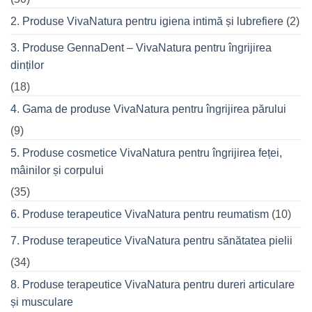
o
seară
2. Produse VivaNatura pentru igiena intimă și lubrefiere
(2)
cu
prietenii
în
3. Produse GennaDent – VivaNatura pentru îngrijirea
oraș
dinților
(18)
4. Gama de produse VivaNatura pentru îngrijirea părului
(9)
5. Produse cosmetice VivaNatura pentru îngrijirea feței,
mâinilor și corpului
(35)
6. Produse terapeutice VivaNatura pentru reumatism
(10)
7. Produse terapeutice VivaNatura pentru sănătatea pielii
(34)
8. Produse terapeutice VivaNatura pentru dureri articulare
și musculare