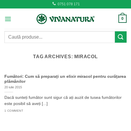
Skip
0751 078 171
to
content
0
Caută
după:
TAG ARCHIVES:
MIRACOL
Fumători: Cum să preparați un elixir miracol pentru curățarea
plămânilor
20 iulie 2015
Dacă sunteți fumător sunt sigur că ați auzit de tusea fumătorilor
este posibil să aveți [...]
1 COMMENT