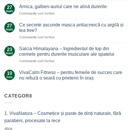
de
Arnica, galben-auriul care ne alină durerile
27
ghimbir.
mart.
pentru
Comentariile sunt închise
Un
Arnica,
ajutor
galben-
Ce secrete ascunde masca antiacneică cu argilă și
de
27
auriul
mart.
nădejde
tea tree?
care
care
pentru
Comentariile sunt închise
ne
nu
Ce
alină
te
secrete
durerile
Salcia Himalayana – Ingredientul de top din
23
lasă
ascunde
mart.
cremele pentru durerile musculare ale spatelui
la…
masca
durere
pentru
Comentariile sunt închise
antiacneică
Salcia
cu
Himalayana
argilă
VivaCalm Fitness – pentru femeile de succes care
10
–
și
nov.
nu refuză o seară cu prietenii în oraș
Ingredientul
tea
Niciun
de
tree?
comentariu
top
la
VivaCalm
CATEGORII
din
Fitness
cremele
–
pentru
pentru
femeile
durerile
1. VivaNatura – Cosmetice și paste de dinți naturale, fără
de
musculare
succes
ale
parabeni, procesate la rece
care
spatelui
nu
refuză
(50)