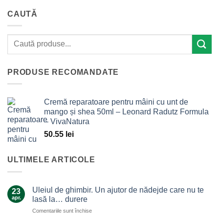
CAUTĂ
PRODUSE RECOMANDATE
Cremă reparatoare pentru mâini cu unt de
mango și shea 50ml – Leonard Radutz Formula
– VivaNatura
50.55
lei
ULTIMELE ARTICOLE
Uleiul de ghimbir. Un ajutor de nădejde care nu te
23
apr.
lasă la… durere
pentru
Comentariile sunt închise
Uleiul