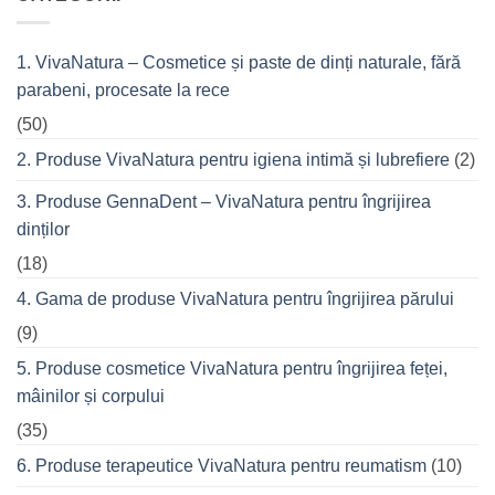
Fitness
cremele
–
pentru
pentru
femeile
durerile
1. VivaNatura – Cosmetice și paste de dinți naturale, fără
de
musculare
succes
ale
parabeni, procesate la rece
care
spatelui
nu
refuză
(50)
o
seară
2. Produse VivaNatura pentru igiena intimă și lubrefiere
(2)
cu
prietenii
în
3. Produse GennaDent – VivaNatura pentru îngrijirea
oraș
dinților
(18)
4. Gama de produse VivaNatura pentru îngrijirea părului
(9)
5. Produse cosmetice VivaNatura pentru îngrijirea feței,
mâinilor și corpului
(35)
6. Produse terapeutice VivaNatura pentru reumatism
(10)