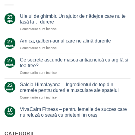
Uleiul de ghimbir. Un ajutor de nădejde care nu te
23
apr.
lasă la… durere
pentru
Comentariile sunt închise
Uleiul
de
Arnica, galben-auriul care ne alină durerile
27
ghimbir.
mart.
pentru
Comentariile sunt închise
Un
Arnica,
ajutor
galben-
Ce secrete ascunde masca antiacneică cu argilă și
de
27
auriul
mart.
nădejde
tea tree?
care
care
pentru
Comentariile sunt închise
ne
nu
Ce
alină
te
secrete
durerile
Salcia Himalayana – Ingredientul de top din
23
lasă
ascunde
mart.
cremele pentru durerile musculare ale spatelui
la…
masca
durere
pentru
Comentariile sunt închise
antiacneică
Salcia
cu
Himalayana
argilă
VivaCalm Fitness – pentru femeile de succes care
10
–
și
nov.
nu refuză o seară cu prietenii în oraș
Ingredientul
tea
Niciun
de
tree?
comentariu
top
la
VivaCalm
CATEGORII
din