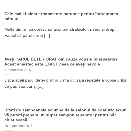
Cele mai eficiente tratamente naturale pentru îndreptarea
părului
Multe dintre noi doresc să aibă păr strălucitor, neted și drept.
Faptul că părul drept [...]
Aveți PĂRUL DETERIORAT din cauza vopsirilor repetate?
Acest amestec este EXACT ceea ce aveți nevoie
31 octombrie 2016
Dacă aveți părul deteriorat în urma utilizării repetate a vopselurilor
de păr, sau pur și [...]
Uitați de șampoanele scumpe de la salonul de coafură: acum
vă puteți prepara un super șampon reparator pentru păr
chiar acasă
26 septembrie 2016