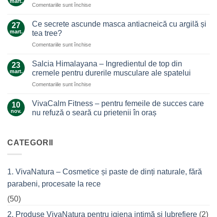
mart.
pentru
Comentariile sunt închise
Un
Arnica,
ajutor
galben-
Ce secrete ascunde masca antiacneică cu argilă și
de
27
auriul
mart.
nădejde
tea tree?
care
care
pentru
Comentariile sunt închise
ne
nu
Ce
alină
te
secrete
durerile
Salcia Himalayana – Ingredientul de top din
23
lasă
ascunde
mart.
cremele pentru durerile musculare ale spatelui
la…
masca
durere
pentru
Comentariile sunt închise
antiacneică
Salcia
cu
Himalayana
argilă
VivaCalm Fitness – pentru femeile de succes care
10
–
și
nov.
nu refuză o seară cu prietenii în oraș
Ingredientul
tea
Niciun
de
tree?
comentariu
top
la
VivaCalm
CATEGORII
din
Fitness
cremele
–
pentru
pentru
femeile
durerile
1. VivaNatura – Cosmetice și paste de dinți naturale, fără
de
musculare
succes
ale
parabeni, procesate la rece
care
spatelui
nu
refuză
(50)
o
seară
2. Produse VivaNatura pentru igiena intimă și lubrefiere
(2)
cu