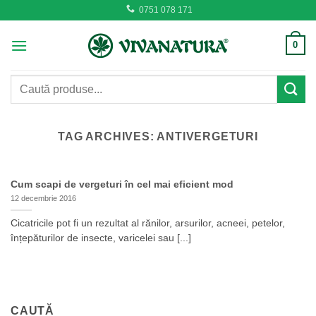
Skip
0751 078 171
to
content
0
Caută
după:
TAG ARCHIVES:
ANTIVERGETURI
Cum scapi de vergeturi în cel mai eficient mod
12 decembrie 2016
Cicatricile pot fi un rezultat al rănilor, arsurilor, acneei, petelor,
înțepăturilor de insecte, varicelei sau [...]
CAUTĂ