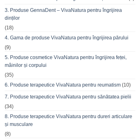
prietenii
în
3. Produse GennaDent – VivaNatura pentru îngrijirea
oraș
dinților
(18)
4. Gama de produse VivaNatura pentru îngrijirea părului
(9)
5. Produse cosmetice VivaNatura pentru îngrijirea feței,
mâinilor și corpului
(35)
6. Produse terapeutice VivaNatura pentru reumatism
(10)
7. Produse terapeutice VivaNatura pentru sănătatea pielii
(34)
8. Produse terapeutice VivaNatura pentru dureri articulare
și musculare
(8)