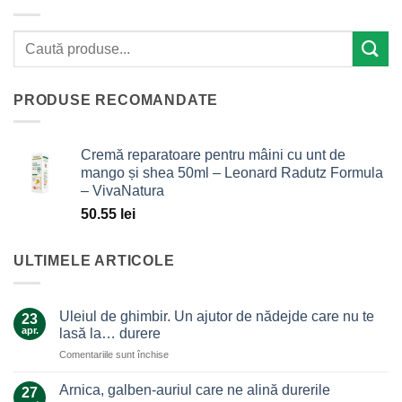
PRODUSE RECOMANDATE
Cremă reparatoare pentru mâini cu unt de
mango și shea 50ml – Leonard Radutz Formula
– VivaNatura
50.55
lei
ULTIMELE ARTICOLE
Uleiul de ghimbir. Un ajutor de nădejde care nu te
23
apr.
lasă la… durere
pentru
Comentariile sunt închise
Uleiul
de
Arnica, galben-auriul care ne alină durerile
27
ghimbir.