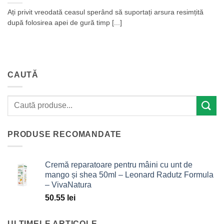
Ați privit vreodată ceasul sperând să suportați arsura resimțită
după folosirea apei de gură timp [...]
CAUTĂ
PRODUSE RECOMANDATE
Cremă reparatoare pentru mâini cu unt de
mango și shea 50ml – Leonard Radutz Formula
– VivaNatura
50.55
lei
ULTIMELE ARTICOLE