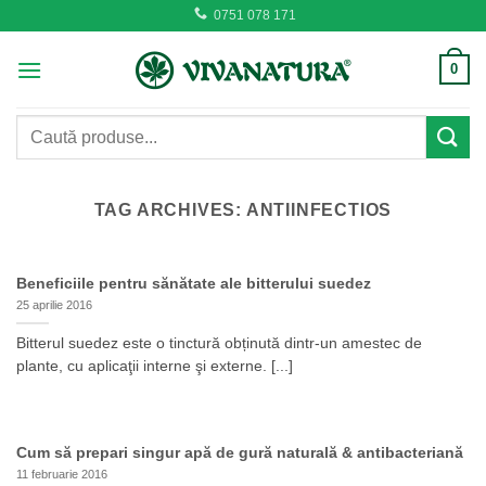
Skip
0751 078 171
to
content
0
Caută
după:
TAG ARCHIVES:
ANTIINFECTIOS
Beneficiile pentru sănătate ale bitterului suedez
25 aprilie 2016
Bitterul suedez este o tinctură obținută dintr-un amestec de
plante, cu aplicaţii interne şi externe. [...]
Cum să prepari singur apă de gură naturală & antibacteriană
11 februarie 2016