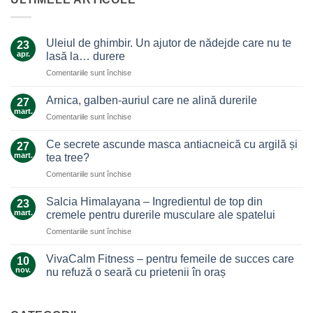
Uleiul de ghimbir. Un ajutor de nădejde care nu te
23
apr.
lasă la… durere
pentru
Comentariile sunt închise
Uleiul
de
Arnica, galben-auriul care ne alină durerile
27
ghimbir.
mart.
pentru
Comentariile sunt închise
Un
Arnica,
ajutor
galben-
Ce secrete ascunde masca antiacneică cu argilă și
de
27
auriul
mart.
nădejde
tea tree?
care
care
pentru
Comentariile sunt închise
ne
nu
Ce
alină
te
secrete
durerile
Salcia Himalayana – Ingredientul de top din
23
lasă
ascunde
mart.
cremele pentru durerile musculare ale spatelui
la…
masca
durere
pentru
Comentariile sunt închise
antiacneică
Salcia
cu
Himalayana
argilă
VivaCalm Fitness – pentru femeile de succes care
10
–
și
nov.
nu refuză o seară cu prietenii în oraș
Ingredientul
tea
Niciun
de
tree?
comentariu
top
la
VivaCalm