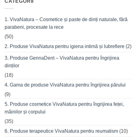
CATEGORII
din
Fitness
cremele
–
pentru
pentru
femeile
durerile
1. VivaNatura – Cosmetice și paste de dinți naturale, fără
de
musculare
succes
ale
parabeni, procesate la rece
care
spatelui
nu
refuză
(50)
o
seară
2. Produse VivaNatura pentru igiena intimă și lubrefiere
(2)
cu
prietenii
în
3. Produse GennaDent – VivaNatura pentru îngrijirea
oraș
dinților
(18)
4. Gama de produse VivaNatura pentru îngrijirea părului
(9)
5. Produse cosmetice VivaNatura pentru îngrijirea feței,
mâinilor și corpului
(35)
6. Produse terapeutice VivaNatura pentru reumatism
(10)