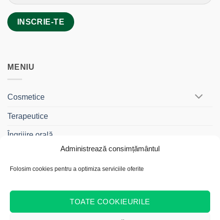
MENIU
Cosmetice
Terapeutice
Îngrijire orală
Administrează consimțământul
BebeDrag®
Folosim cookies pentru a optimiza serviciile oferite
Gama Travel
Cadouri și Truse
TOATE COOKIEURILE