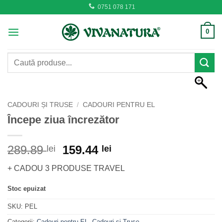
Skip
0751 078 171
to
content
0
Caută
după:
CADOURI ȘI TRUSE
/
CADOURI PENTRU EL
Începe ziua încrezător
Prețul
Prețul
289.89
159.44
lei
lei
inițial
curent
+ CADOU 3 PRODUSE TRAVEL
a
este:
fost:
159.44 lei.
Stoc epuizat
289.89 lei.
SKU:
PEL
Categorii:
Cadouri pentru EL
,
Cadouri și Truse