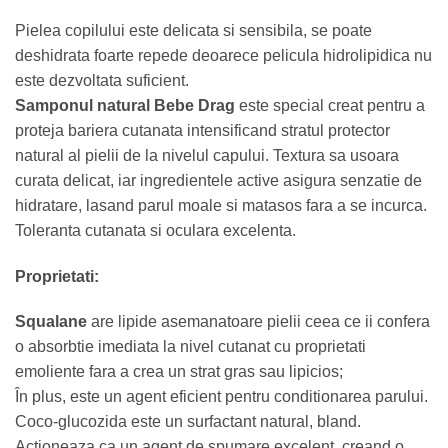
Pielea copilului este delicata si sensibila, se poate
deshidrata foarte repede deoarece pelicula hidrolipidica nu
este dezvoltata suficient.
Samponul natural Bebe Drag
este special creat pentru a
proteja bariera cutanata intensificand stratul protector
natural al pielii de la nivelul capului. Textura sa usoara
curata delicat, iar ingredientele active asigura senzatie de
hidratare, lasand parul moale si matasos fara a se incurca.
Toleranta cutanata si oculara excelenta.
Proprietati:
Squalane
are lipide asemanatoare pielii ceea ce ii confera
o absorbtie imediata la nivel cutanat cu proprietati
emoliente fara a crea un strat gras sau lipicios;
În plus, este un agent eficient pentru conditionarea parului.
Coco-glucozida este un surfactant natural, bland.
Actioneaza ca un agent de spumare excelent, creand o