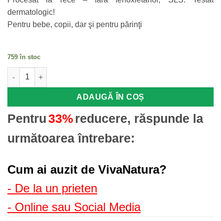
dermatologic!
Pentru bebe, copii, dar şi pentru părinţi
759 în stoc
Cantitate Bebe Drag Sampon cu aloe și salvie, 500ml – Leonard
ADAUGĂ ÎN COȘ
Pentru
33%
reducere, răspunde la
următoarea întrebare:
Cum ai auzit de VivaNatura?
- De la un prieten
- Online sau Social Media