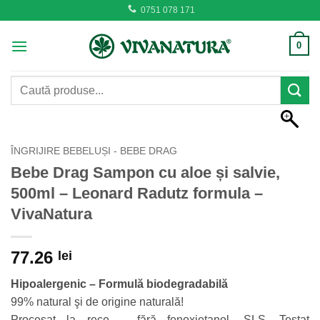
Skip
0751 078 171
to
content
0
Caută
după:
ÎNGRIJIRE BEBELUȘI - BEBE DRAG
Bebe Drag Sampon cu aloe și salvie,
500ml – Leonard Radutz formula –
VivaNatura
77.26
lei
Hipoalergenic – Formulă biodegradabilă
99% natural şi de origine naturală!
Procesat la rece – fără fenoxietanol, SLS. Testat