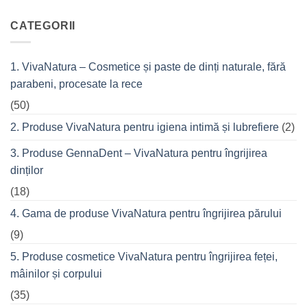
de
tree?
comentariu
top
la
VivaCalm
CATEGORII
din
Fitness
cremele
–
pentru
pentru
femeile
durerile
1. VivaNatura – Cosmetice și paste de dinți naturale, fără
de
musculare
succes
ale
parabeni, procesate la rece
care
spatelui
nu
refuză
(50)
o
seară
2. Produse VivaNatura pentru igiena intimă și lubrefiere
(2)
cu
prietenii
în
3. Produse GennaDent – VivaNatura pentru îngrijirea
oraș
dinților
(18)
4. Gama de produse VivaNatura pentru îngrijirea părului
(9)
5. Produse cosmetice VivaNatura pentru îngrijirea feței,
mâinilor și corpului
(35)