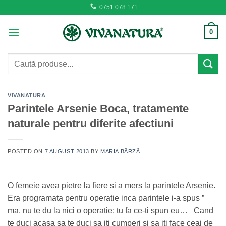
Skip
0751 078 171
to
content
0
Caută
după:
VIVANATURA
Parintele Arsenie Boca, tratamente
naturale pentru diferite afectiuni
POSTED ON
7 AUGUST 2013
BY
MARIA BÂRZĂ
O femeie avea pietre la fiere si a mers la parintele Arsenie.
Era programata pentru operatie inca parintele i-a spus ”
ma, nu te du la nici o operatie; tu fa ce-ti spun eu… Cand
te duci acasa sa te duci sa iti cumperi si sa iti face ceai de