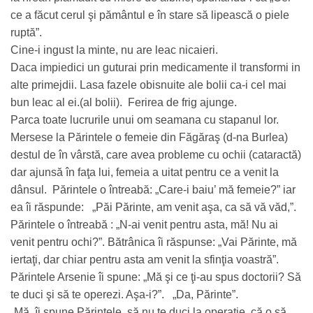
ce a făcut cerul şi pământul e în stare să lipească o piele
ruptă”.
Cine-i ingust la minte, nu are leac nicaieri.
Daca impiedici un guturai prin medicamente il transformi in
alte primejdii. Lasa fazele obisnuite ale bolii ca-i cel mai
bun leac al ei.(al bolii). Ferirea de frig ajunge.
Parca toate lucrurile unui om seamana cu stapanul lor.
Mersese la Părintele o femeie din Făgăraş (d-na Burlea)
destul de în vârstă, care avea probleme cu ochii (cataractă)
dar ajunsă în faţa lui, femeia a uitat pentru ce a venit la
dânsul. Părintele o întreabă: „Care-i baiu’ mă femeie?” iar
ea îi răspunde: „Păi Părinte, am venit aşa, ca să vă văd,”.
Părintele o întreabă : „N-ai venit pentru asta, mă! Nu ai
venit pentru ochi?”. Bătrânica îi răspunse: „Vai Părinte, mă
iertaţi, dar chiar pentru asta am venit la sfinţia voastră”.
Părintele Arsenie îi spune: „Mă şi ce ţi-au spus doctorii? Să
te duci şi să te operezi. Aşa-i?”. „Da, Părinte”.
„Mă, îi spune Părintele, să nu te duci la operaţie, că o să