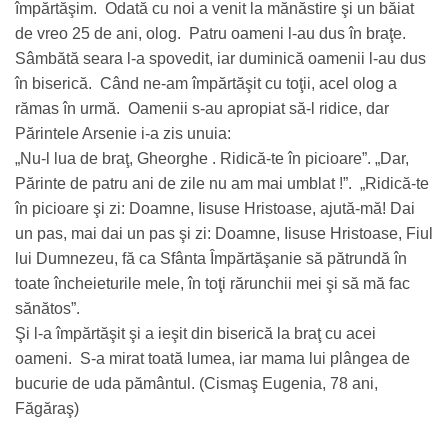
împărtăşim. Odată cu noi a venit la mănăstire şi un băiat
de vreo 25 de ani, olog. Patru oameni l-au dus în braţe.
Sâmbătă seara l-a spovedit, iar duminică oamenii l-­au dus
în biserică. Când ne-am împărtăşit cu toţii, acel olog a
rămas în urmă. Oamenii s-au apropiat să-l ridice, dar
Părintele Arsenie i-a zis unuia:
„Nu-l lua de braţ, Gheorghe . Ridică-te în picioare”. „Dar,
Părinte de patru ani de zile nu am mai umblat !”. „Ridică-te
în picioare şi zi: Doamne, Iisuse Hristoase, ajută-mă! Dai
un pas, mai dai un pas şi zi: Doamne, Iisuse Hristoase, Fiul
lui Dumnezeu, fă ca Sfânta Împărtăşanie să pătrundă în
toate încheieturile mele, în toţi rărunchii mei şi să mă fac
sănătos”.
Şi l-a împărtăşit şi a ieşit din biserică la braţ cu acei
oameni. S-a mirat toată lumea, iar mama lui plângea de
bucurie de uda pământul. (Cismaş Eugenia, 78 ani,
Făgăraş)