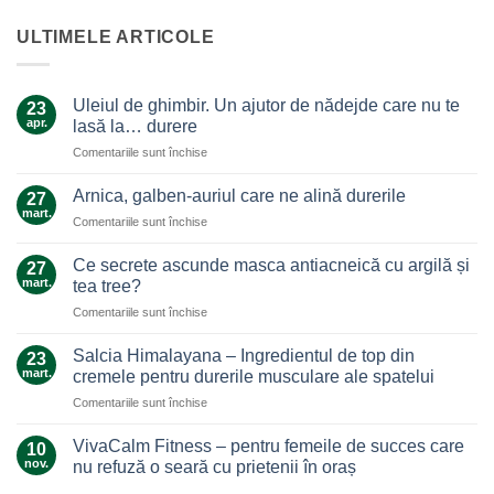
ULTIMELE ARTICOLE
Uleiul de ghimbir. Un ajutor de nădejde care nu te
23
apr.
lasă la… durere
pentru
Comentariile sunt închise
Uleiul
de
Arnica, galben-auriul care ne alină durerile
27
ghimbir.
mart.
pentru
Comentariile sunt închise
Un
Arnica,
ajutor
galben-
Ce secrete ascunde masca antiacneică cu argilă și
de
27
auriul
mart.
nădejde
tea tree?
care
care
pentru
Comentariile sunt închise
ne
nu
Ce
alină
te
secrete
durerile
Salcia Himalayana – Ingredientul de top din
23
lasă
ascunde
mart.
cremele pentru durerile musculare ale spatelui
la…
masca
durere
pentru
Comentariile sunt închise
antiacneică
Salcia
cu
Himalayana
argilă
VivaCalm Fitness – pentru femeile de succes care
10
–
și
nov.
nu refuză o seară cu prietenii în oraș
Ingredientul
tea
Niciun