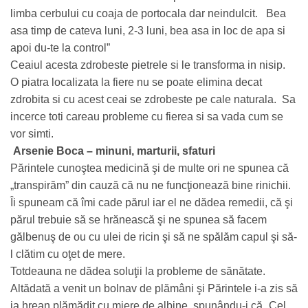
limba cerbului cu coaja de portocala dar neindulcit. Bea
asa timp de cateva luni, 2-3 luni, bea asa in loc de apa si
apoi du-te la control”
Ceaiul acesta zdrobeste pietrele si le transforma in nisip.
O piatra localizata la fiere nu se poate elimina decat
zdrobita si cu acest ceai se zdrobeste pe cale naturala. Sa
incerce toti careau probleme cu fierea si sa vada cum se
vor simti.
Arsenie Boca – minuni, marturii, sfaturi
Părintele cunoştea medicină şi de multe ori ne spunea că
„transpirăm” din cauză că nu ne funcţionează bine rinichii.
Îi spuneam că îmi cade părul iar el ne dădea remedii, că şi
părul trebuie să se hrănească şi ne spunea să facem
gălbenuş de ou cu ulei de ricin şi să ne spălăm capul şi să-
l clătim cu oţet de mere.
Totdeauna ne dădea soluţii la probleme de sănătate.
Altădată a venit un bolnav de plămâni şi Părintele i-a zis să
ia hrean plămădit cu miere de albine, spunându-i că „Cel