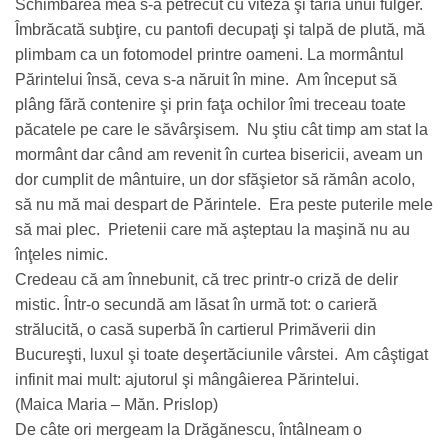
Schimbarea mea s-a petrecut cu viteza şi tăria unui fulger.
Îmbrăcată subţire, cu pantofi decupaţi şi talpă de plută, mă
plimbam ca un fotomodel printre oameni. La mormântul
Părintelui însă, ceva s-a năruit în mine. Am început să
plâng fără contenire şi prin faţa ochilor îmi treceau toate
păcatele pe care le săvârşisem. Nu ştiu cât timp am stat la
mormânt dar când am revenit în curtea bisericii, aveam un
dor cumplit de mântuire, un dor sfăşietor să rămân acolo,
să nu mă mai despart de Părintele. Era peste puterile mele
să mai plec. Prietenii care mă aşteptau la maşină nu au
înţeles nimic.
Credeau că am înnebunit, că trec printr-o criză de delir
mistic. Într-o secundă am lăsat în urmă tot: o carieră
strălucită, o casă superbă în cartierul Primăverii din
Bucureşti, luxul şi toate deşertăciunile vârstei. Am câştigat
infinit mai mult: ajutorul şi mângâierea Părintelui.
(Maica Maria – Măn. Prislop)
De câte ori mergeam la Drăgănescu, întâlneam o