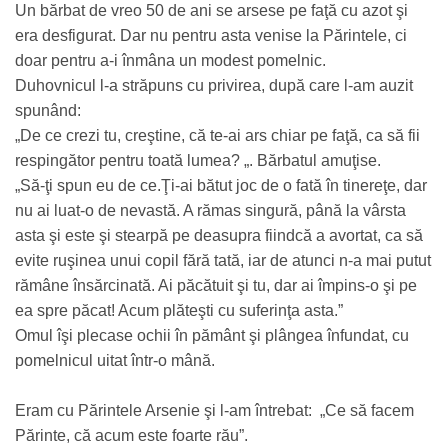
Un bărbat de vreo 50 de ani se arsese pe faţă cu azot şi
era desfigurat. Dar nu pentru asta venise la Părintele, ci
doar pentru a-­i înmâna un modest pomelnic.
Duhovnicul l-a străpuns cu privirea, după care l-am auzit
spunând:
„De ce crezi tu, creştine, că te-ai ars chiar pe faţă, ca să fii
respingător pentru toată lumea? „. Bărbatul amuţise.
„Să-ţi spun eu de ce.Ţi-ai bătut joc de o fată în tinereţe, dar
nu ai luat-o de nevastă. A rămas singură, până la vârsta
asta şi este şi stearpă pe deasupra fiindcă a avortat, ca să
evite ruşinea unui copil fără tată, iar de atunci n-a mai putut
rămâne însărcinată. Ai păcătuit şi tu, dar ai împins-o şi pe
ea spre păcat! Acum plăteşti cu suferinţa asta.”
Omul îşi plecase ochii în pământ şi plângea înfundat, cu
pomelnicul uitat într-o mână.
Eram cu Părintele Arsenie şi l-am întrebat: „Ce să facem
Părinte, că acum este foarte rău”.