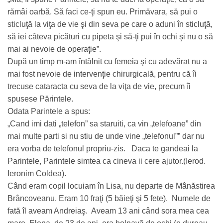
rămâi oarbă. Să faci ce-ţi spun eu. Primăvara, să pui o
sticluţă la viţa de vie şi din seva pe care o aduni în sticluţă,
să iei câteva picături cu pipeta şi să-ţi pui în ochi şi nu o să
mai ai nevoie de operaţie”.
După un timp m-am întâlnit cu femeia şi cu adevărat nu a
mai fost nevoie de intervenţie chirurgicală, pentru că îi
trecuse cataracta cu seva de la viţa de vie, precum îi
spusese Părintele.
Odata Parintele a spus:
„Cand imi dati „telefon” sa staruiti, ca vin „telefoane” din
mai multe parti si nu stiu de unde vine „telefonul”” dar nu
era vorba de telefonul propriu-zis. Daca te gandeai la
Parintele, Parintele simtea ca cineva ii cere ajutor.(Ierod.
Ieronim Coldea).
Când eram copil locuiam în Lisa, nu departe de Mânăstirea
Brâncoveanu. Eram 10 fraţi (5 băieţi şi 5 fete). Numele de
fată îl aveam Andreiaş. Aveam 13 ani când sora mea cea