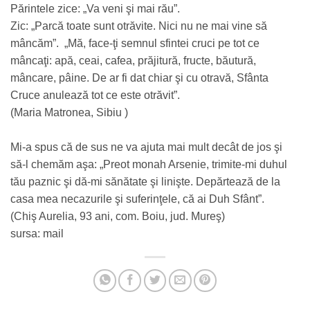
Părintele zice: „Va veni şi mai rău”.
Zic: „Parcă toate sunt otrăvite. Nici nu ne mai vine să
mâncăm”. „Mă, face-ţi semnul sfintei cruci pe tot ce
mâncaţi: apă, ceai, cafea, prăjitură, fructe, băutură,
mâncare, pâine. De ar fi dat chiar şi cu otravă, Sfânta
Cruce anulează tot ce este otrăvit”.
(Maria Matronea, Sibiu )
Mi-a spus că de sus ne va ajuta mai mult decât de jos şi
să-l chemăm aşa: „Preot monah Arsenie, trimite-mi duhul
tău paznic şi dă-mi sănătate şi linişte. Depărtează de la
casa mea necazurile şi suferinţele, că ai Duh Sfânt”.
(Chiş Aurelia, 93 ani, com. Boiu, jud. Mureş)
sursa: mail