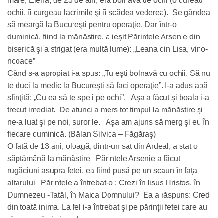
mare, Elena, de 23 de ani, era bolnavă de ochi (o dureau
ochii, îi curgeau lacrimile şi îi scădea vederea). Se gândea
să meargă la Bucureşti pentru operaţie. Dar într-o
duminică, fiind la mănăstire, a ieşit Părintele Arsenie din
biserică şi a strigat (era multă lume): „Leana din Lisa, vino-
ncoace”.
Când s-a apropiat i-a spus: „Tu eşti bolnavă cu ochii. Să nu
te duci la medic la Bucureşti să faci operaţie”. I-a adus apă
sfinţită: „Cu ea să te speli pe ochi”. Aşa a făcut şi boala i-a
trecut imediat. De atunci a mers tot timpul la mănăstire şi
ne-a luat şi pe noi, surorile. Aşa am ajuns să merg şi eu în
fiecare duminică. (Bălan Silvica – Făgăraş)
O fată de 13 ani, oloagă, dintr-un sat din Ardeal, a stat o
săptămână la mănăstire. Părintele Arsenie a făcut
rugăciuni asupra fetei, ea fiind pusă pe un scaun în faţa
altarului. Părintele a întrebat-o : Crezi în Iisus Hristos, în
Dumnezeu -Tatăl, în Maica Domnului? Ea a răspuns: Cred
din toată inima. La fel i-a întrebat şi pe părinţii fetei care au