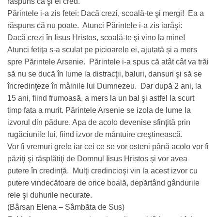
răspuns că şi ei cred.
Părintele i-a zis fetei: Dacă crezi, scoală-te şi mergi! Ea a
răspuns că nu poate. Atunci Părintele i-a zis iarăşi:
Dacă crezi în Iisus Hristos, scoală-te şi vino la mine!
Atunci fetiţa s-a sculat pe picioarele ei, ajutată şi a mers
spre Părintele Arsenie. Părintele i-a spus că atât cât va trăi
să nu se ducă în lume la distracţii, baluri, dansuri şi să se
încredinţeze în mâinile lui Dumnezeu. Dar după 2 ani, la
15 ani, fiind frumoasă, a mers la un bal şi astfel la scurt
timp fata a murit. Părintele Arsenie se izola de lume la
izvorul din pădure. Apa de acolo devenise sfinţită prin
rugăciunile lui, fiind izvor de mântuire creştinească.
Vor fi vremuri grele iar cei ce se vor osteni până acolo vor fi
păziţi şi răsplătiţi de Domnul Iisus Hristos şi vor avea
putere în credinţă. Mulţi credincioşi vin la acest izvor cu
putere vindecătoare de orice boală, depărtând gândurile
rele şi duhurile necurate.
(Bârsan Elena – Sâmbăta de Sus)