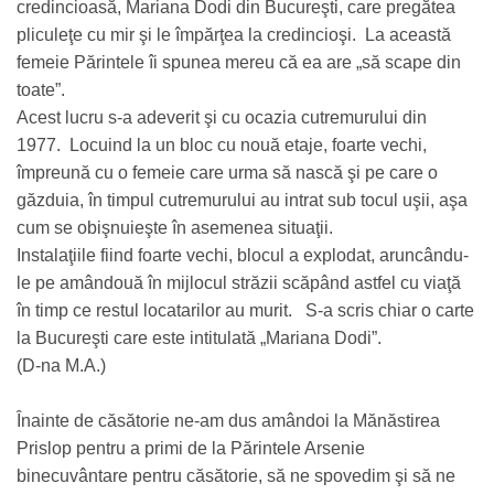
credincioasă, Mariana Dodi din Bucureşti, care pregătea
pliculeţe cu mir şi le împărţea la credincioşi. La această
femeie Părintele îi spunea mereu că ea are „să scape din
toate”.
Acest lucru s-a adeverit şi cu ocazia cutremurului din
1977. Locuind la un bloc cu nouă etaje, foarte vechi,
împreună cu o femeie care urma să nască şi pe care o
găzduia, în timpul cutremurului au intrat sub tocul uşii, aşa
cum se obişnuieşte în asemenea situaţii.
Instalaţiile fiind foarte vechi, blocul a explodat, aruncându-
le pe amândouă în mijlocul străzii scăpând astfel cu viaţă
în timp ce restul locatarilor au murit. S-a scris chiar o carte
la Bucureşti care este intitulată „Mariana Dodi”.
(D-na M.A.)
Înainte de căsătorie ne-am dus amândoi la Mănăstirea
Prislop pentru a primi de la Părintele Arsenie
binecuvântare pentru căsătorie, să ne spovedim şi să ne