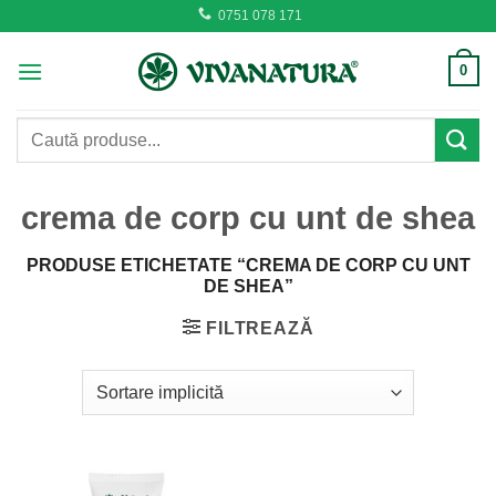
Skip
0751 078 171
to
content
0
Caută
după:
crema de corp cu unt de shea
PRODUSE ETICHETATE “CREMA DE CORP CU UNT
DE SHEA”
FILTREAZĂ