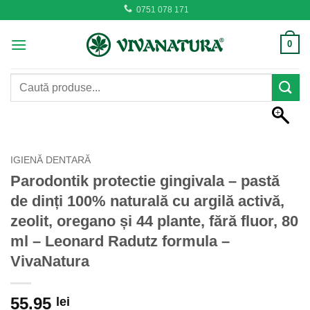
Skip
0751 078 171
to
content
0
Caută
după:
IGIENĂ DENTARĂ
Parodontik protectie gingivala – pastă
de dinți 100% naturală cu argilă activă,
zeolit, oregano și 44 plante, fără fluor, 80
ml – Leonard Radutz formula –
VivaNatura
55.95
lei