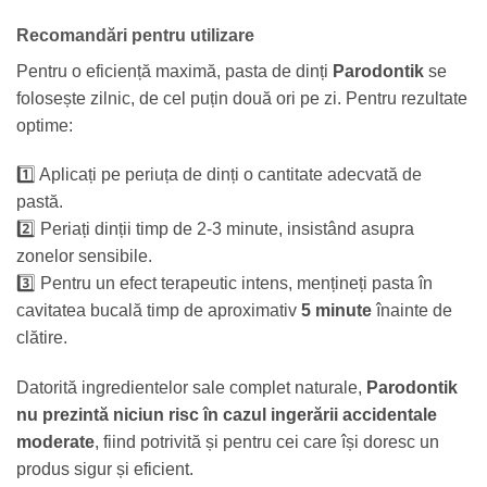
Recomandări pentru utilizare
Pentru o eficiență maximă, pasta de dinți
Parodontik
se
folosește zilnic, de cel puțin două ori pe zi. Pentru rezultate
optime:
1️⃣ Aplicați pe periuța de dinți o cantitate adecvată de
pastă.
2️⃣ Periați dinții timp de 2-3 minute, insistând asupra
zonelor sensibile.
3️⃣ Pentru un efect terapeutic intens, mențineți pasta în
cavitatea bucală timp de aproximativ
5 minute
înainte de
clătire.
Datorită ingredientelor sale complet naturale,
Parodontik
nu prezintă niciun risc în cazul ingerării accidentale
moderate
, fiind potrivită și pentru cei care își doresc un
produs sigur și eficient.