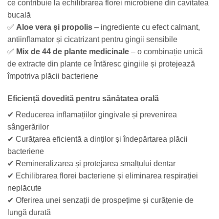
ce contribuie la echilibrarea florei microbiene din cavitatea
bucală
✅
Aloe vera și propolis
– ingrediente cu efect calmant,
antiinflamator și cicatrizant pentru gingii sensibile
✅
Mix de 44 de plante medicinale
– o combinație unică
de extracte din plante ce întăresc gingiile și protejează
împotriva plăcii bacteriene
Eficiență dovedită pentru sănătatea orală
✔ Reducerea inflamațiilor gingivale și prevenirea
sângerărilor
✔ Curățarea eficientă a dinților și îndepărtarea plăcii
bacteriene
✔ Remineralizarea și protejarea smalțului dentar
✔ Echilibrarea florei bacteriene și eliminarea respirației
neplăcute
✔ Oferirea unei senzații de prospețime și curățenie de
lungă durată