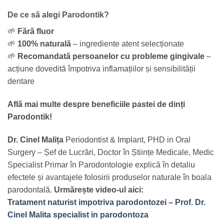
De ce să alegi Parodontik?
🌱
Fără fluor
🌱
100% naturală
– ingrediente atent selecționate
🌱
Recomandată persoanelor cu probleme gingivale
–
acțiune dovedită împotriva inflamațiilor și sensibilității
dentare
Află mai multe despre beneficiile pastei de dinți
Parodontik!
Dr. Cinel Malița
Periodontist & Implant, PHD in Oral
Surgery – Șef de Lucrări, Doctor în Științe Medicale, Medic
Specialist Primar în Parodontologie explică în detaliu
efectele și avantajele folosirii produselor naturale în boala
parodontală.
Urmărește video-ul aici:
Tratament naturist impotriva parodontozei – Prof. Dr.
Cinel Malita specialist in parodontoza