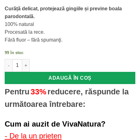
Curăță delicat, protejează gingiile și previne boala
parodontală.
100% natural
Procesată la rece.
Fără fluor – fără spumanţi.
99 în stoc
Cantitate Parodontik protectie gingivala - pastă de dinți 100% na
ADAUGĂ ÎN COȘ
Pentru
33%
reducere, răspunde la
următoarea întrebare:
Cum ai auzit de VivaNatura?
- De la un prieten