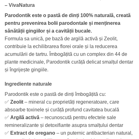
– VivaNatura
Parodontik este o pastă de dinți 100% naturală, creată
pentru prevenirea bolii parodontale și menținerea
sănătății gingiilor și a cavității bucale.
Formula sa unică, pe bază de argilă activă și Zeolit,
contribuie la echilibrarea florei orale și la reducerea
acumulării de tartru. Îmbogățită cu un complex din 44 de
plante medicinale, Parodontik curăță delicat smalțul dentar
și îngrijește gingiile.
Ingrediente naturale
Parodontik este o pastă de dinți îmbogățită cu:
✅
Zeolit
– mineral cu proprietăți regeneratoare, care
absoarbe toxinele și curăță profund cavitatea bucală
✅
Argilă activă
– recunoscută pentru efectele sale
remineralizante și detoxifiante asupra smalțului dentar
✅
Extract de oregano
– un puternic antibacterian natural,