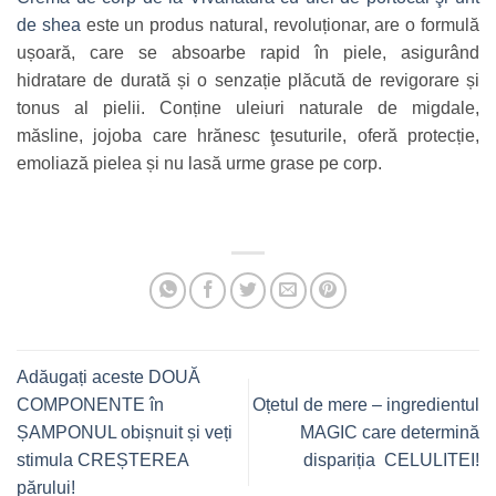
de shea
este un produs natural, revoluționar, are o formulă
ușoară, care se absoarbe rapid în piele, asigurând
hidratare de durată și o senzație plăcută de revigorare și
tonus al pielii. Conține uleiuri naturale de migdale,
măsline, jojoba care hrănesc ţesuturile, oferă protecție,
emoliază pielea și nu lasă urme grase pe corp.
Adăugați aceste DOUĂ
COMPONENTE în
Oțetul de mere – ingredientul
ȘAMPONUL obișnuit și veți
MAGIC care determină
stimula CREȘTEREA
dispariția CELULITEI!
părului!