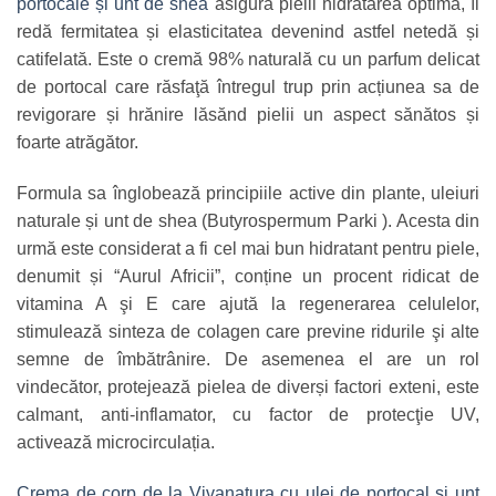
portocale și unt de shea
asigură pielii hidratarea optimă, îi
redă fermitatea și elasticitatea devenind astfel netedă și
catifelată. Este o cremă 98% naturală cu un parfum delicat
de portocal care răsfaţă întregul trup prin acțiunea sa de
revigorare și hrănire lăsănd pielii un aspect sănătos și
foarte atrăgător.
Formula sa înglobează principiile active din plante, uleiuri
naturale și unt de shea (Butyrospermum Parki ). Acesta din
urmă este considerat a fi cel mai bun hidratant pentru piele,
denumit și “Aurul Africii”, conține un procent ridicat de
vitamina A şi E care ajută la regenerarea celulelor,
stimulează sinteza de colagen care previne ridurile şi alte
semne de îmbătrânire. De asemenea el are un rol
vindecător, protejează pielea de diverși factori exteni, este
calmant, anti-inflamator, cu factor de protecţie UV,
activează microcirculația.
Crema de corp de la Vivanatura cu ulei de portocal şi unt