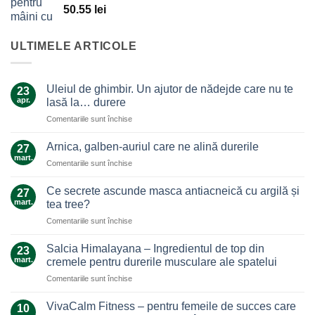
50.55
lei
ULTIMELE ARTICOLE
Uleiul de ghimbir. Un ajutor de nădejde care nu te
23
apr.
lasă la… durere
pentru
Comentariile sunt închise
Uleiul
de
Arnica, galben-auriul care ne alină durerile
27
ghimbir.
mart.
pentru
Comentariile sunt închise
Un
Arnica,
ajutor
galben-
Ce secrete ascunde masca antiacneică cu argilă și
de
27
auriul
mart.
nădejde
tea tree?
care
care
pentru
Comentariile sunt închise
ne
nu
Ce
alină
te
secrete
durerile
Salcia Himalayana – Ingredientul de top din
23
lasă
ascunde
mart.
cremele pentru durerile musculare ale spatelui
la…
masca
durere
pentru
Comentariile sunt închise
antiacneică
Salcia
cu
Himalayana
argilă
VivaCalm Fitness – pentru femeile de succes care
10
–