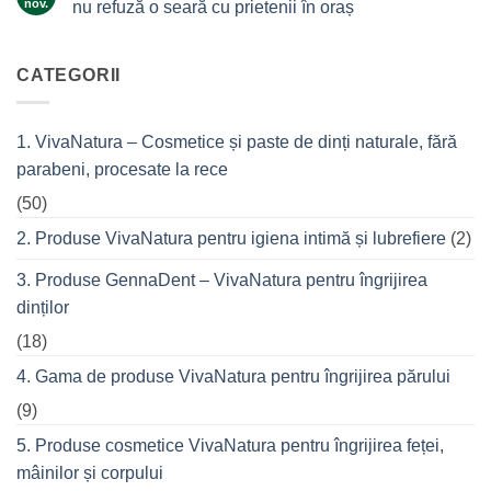
și
nov.
nu refuză o seară cu prietenii în oraș
Ingredientul
tea
Niciun
de
tree?
comentariu
top
la
VivaCalm
CATEGORII
din
Fitness
cremele
–
pentru
pentru
femeile
durerile
1. VivaNatura – Cosmetice și paste de dinți naturale, fără
de
musculare
succes
ale
parabeni, procesate la rece
care
spatelui
nu
refuză
(50)
o
seară
2. Produse VivaNatura pentru igiena intimă și lubrefiere
(2)
cu
prietenii
în
3. Produse GennaDent – VivaNatura pentru îngrijirea
oraș
dinților
(18)
4. Gama de produse VivaNatura pentru îngrijirea părului
(9)
5. Produse cosmetice VivaNatura pentru îngrijirea feței,
mâinilor și corpului