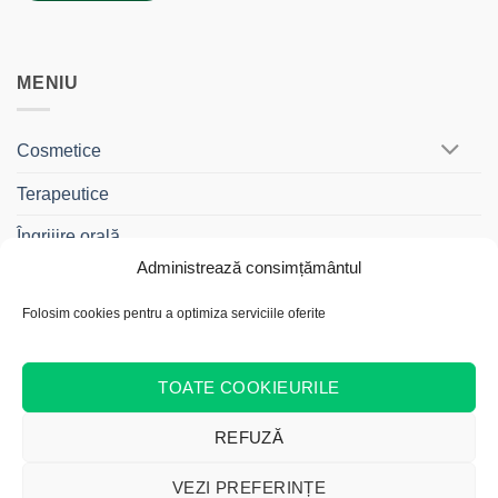
MENIU
Cosmetice
Terapeutice
Îngrijire orală
Administrează consimțământul
BebeDrag®
Folosim cookies pentru a optimiza serviciile oferite
Gama Travel
Cadouri și Truse
TOATE COOKIEURILE
REFUZĂ
Cash
Bank
Credit
MasterCard
Visa
On
Transfer
Card
Acest site web folosește cookie-uri pentru a vă îmbunătăți
VEZI PREFERINȚE
ACADEMIE
BLOG
DESPRE NOI
MAGAZIN ONLINE
CONTACT