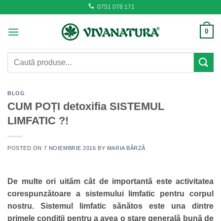
Skip
0751 078 171
to
content
0
Caută
după:
BLOG
CUM POȚI detoxifia SISTEMUL
LIMFATIC ?!
POSTED ON
7 NOIEMBRIE 2016
BY
MARIA BÂRZĂ
De multe ori uităm cât de importantă este activitatea
corespunzătoare a sistemului limfatic pentru corpul
nostru. Sistemul limfatic sănătos este una dintre
primele condiții pentru a avea o stare generală bună de