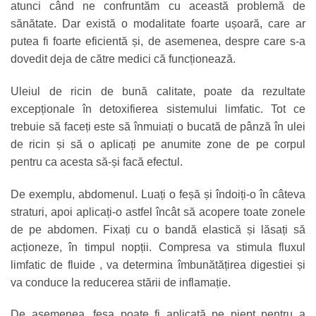
atunci când ne confruntăm cu această problemă de
sănătate. Dar există o modalitate foarte ușoară, care ar
putea fi foarte eficientă și, de asemenea, despre care s-a
dovedit deja de către medici că funcționează.
Uleiul de ricin de bună calitate, poate da rezultate
excepționale în detoxifierea sistemului limfatic. Tot ce
trebuie să faceți este să înmuiați o bucată de pânză în ulei
de ricin și să o aplicați pe anumite zone de pe corpul
pentru ca acesta să-și facă efectul.
De exemplu, abdomenul. Luați o feșă și îndoiți-o în câteva
straturi, apoi aplicați-o astfel încât să acopere toate zonele
de pe abdomen. Fixați cu o bandă elastică și lăsați să
acționeze, în timpul nopții. Compresa va stimula fluxul
limfatic de fluide , va determina îmbunătățirea digestiei și
va conduce la reducerea stării de inflamație.
De asemenea, feșa poate fi aplicată pe piept pentru a