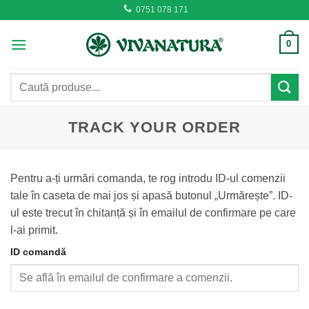
Skip
0751 078 171
to
content
0
Caută
după:
TRACK YOUR ORDER
Pentru a-ți urmări comanda, te rog introdu ID-ul comenzii
tale în caseta de mai jos și apasă butonul „Urmărește”. ID-
ul este trecut în chitanță și în emailul de confirmare pe care
l-ai primit.
ID comandă