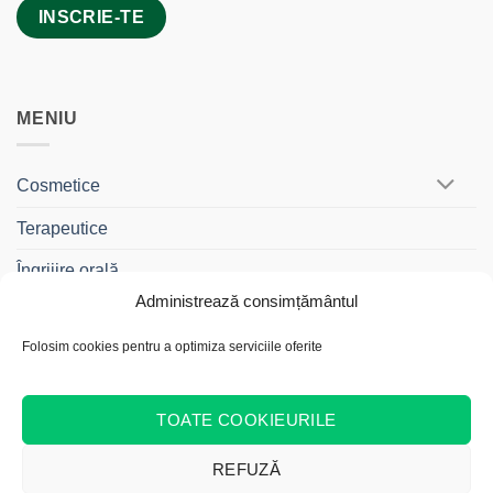
MENIU
Cosmetice
Terapeutice
Îngrijire orală
Administrează consimțământul
BebeDrag®
Folosim cookies pentru a optimiza serviciile oferite
Gama Travel
Cadouri și Truse
TOATE COOKIEURILE
REFUZĂ
Cash
Bank
Credit
MasterCard
Visa