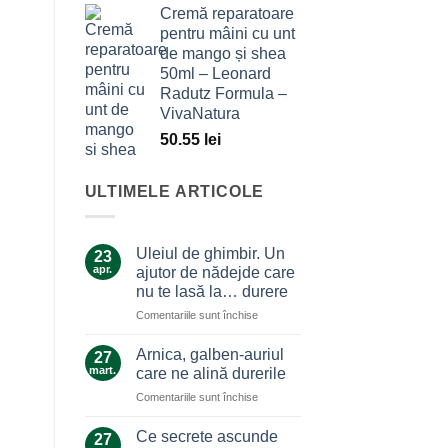
Cremă reparatoare
pentru mâini cu unt
de mango și shea
50ml – Leonard
Radutz Formula –
VivaNatura
50.55
lei
ULTIMELE ARTICOLE
Uleiul de ghimbir. Un
23
apr.
ajutor de nădejde care
nu te lasă la… durere
pentru
Comentariile sunt închise
Uleiul
de
Arnica, galben-auriul
27
ghimbir.
mart.
care ne alină durerile
Un
pentru
Comentariile sunt închise
ajutor
Arnica,
de
galben-
nădejde
Ce secrete ascunde
27
auriul