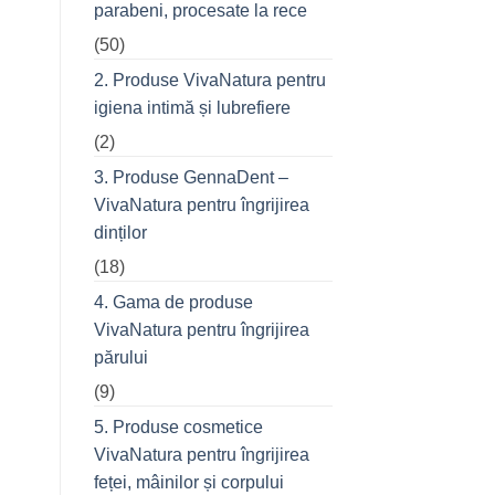
parabeni, procesate la rece
refuză
o
(50)
seară
cu
prietenii
2. Produse VivaNatura pentru
în
oraș
igiena intimă și lubrefiere
(2)
3. Produse GennaDent –
VivaNatura pentru îngrijirea
dinților
(18)
4. Gama de produse
VivaNatura pentru îngrijirea
părului
(9)
5. Produse cosmetice
VivaNatura pentru îngrijirea
feței, mâinilor și corpului