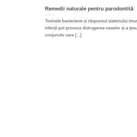
Remedii naturale pentru parodontită
Toxinele bacteriene și răspunsul sistemului imun
infecții pot provoca distrugerea oaselor și a țesu
conjunctiv care [...]