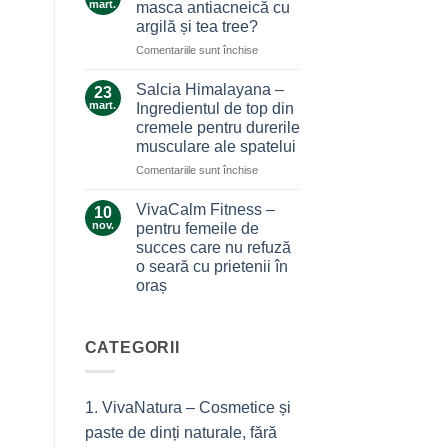
care
mart.
masca antiacneică cu
care
nu
argilă și tea tree?
ne
te
pentru
Comentariile sunt închise
alină
lasă
Ce
durerile
la…
secrete
Salcia Himalayana –
durere
23
ascunde
mart.
Ingredientul de top din
masca
cremele pentru durerile
antiacneică
musculare ale spatelui
cu
argilă
pentru
Comentariile sunt închise
și
Salcia
tea
Himalayana
VivaCalm Fitness –
10
tree?
–
nov.
pentru femeile de
Ingredientul
succes care nu refuză
de
o seară cu prietenii în
top
oraș
din
cremele
Niciun
comentariu
pentru
la
durerile
VivaCalm
CATEGORII
musculare
Fitness
–
ale
pentru
spatelui
femeile
1. VivaNatura – Cosmetice și
de
succes
paste de dinți naturale, fără
care
nu