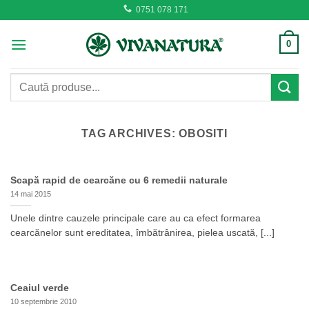
Skip
0751 078 171
to
content
0
Caută
după:
TAG ARCHIVES:
OBOSITI
Scapă rapid de cearcăne cu 6 remedii naturale
14 mai 2015
Unele dintre cauzele principale care au ca efect formarea
cearcănelor sunt ereditatea, îmbătrânirea, pielea uscată, [...]
Ceaiul verde
10 septembrie 2010