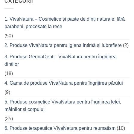
CATEGORII
din
Fitness
cremele
–
pentru
pentru
femeile
durerile
1. VivaNatura – Cosmetice și paste de dinți naturale, fără
de
musculare
succes
ale
parabeni, procesate la rece
care
spatelui
nu
refuză
(50)
o
seară
2. Produse VivaNatura pentru igiena intimă și lubrefiere
(2)
cu
prietenii
în
3. Produse GennaDent – VivaNatura pentru îngrijirea
oraș
dinților
(18)
4. Gama de produse VivaNatura pentru îngrijirea părului
(9)
5. Produse cosmetice VivaNatura pentru îngrijirea feței,
mâinilor și corpului
(35)
6. Produse terapeutice VivaNatura pentru reumatism
(10)