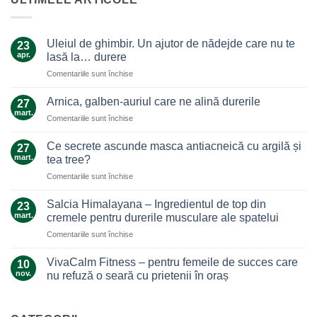
Uleiul de ghimbir. Un ajutor de nădejde care nu te
23
apr.
lasă la… durere
pentru
Comentariile sunt închise
Uleiul
de
Arnica, galben-auriul care ne alină durerile
27
ghimbir.
mart.
pentru
Comentariile sunt închise
Un
Arnica,
ajutor
galben-
Ce secrete ascunde masca antiacneică cu argilă și
de
27
auriul
mart.
nădejde
tea tree?
care
care
pentru
Comentariile sunt închise
ne
nu
Ce
alină
te
secrete
durerile
Salcia Himalayana – Ingredientul de top din
23
lasă
ascunde
mart.
cremele pentru durerile musculare ale spatelui
la…
masca
durere
pentru
Comentariile sunt închise
antiacneică
Salcia
cu
Himalayana
argilă
VivaCalm Fitness – pentru femeile de succes care
10
–
și
nov.
nu refuză o seară cu prietenii în oraș
Ingredientul
tea
Niciun
de
tree?
comentariu
top
la
VivaCalm