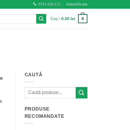
Autentificare
0751 078 171
0
Coș /
0.00
lei
CAUTĂ
te
ză
PRODUSE
RECOMANDATE