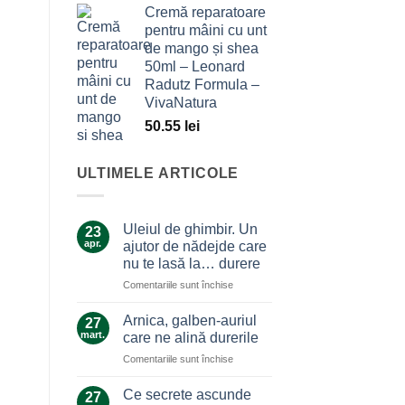
Cremă reparatoare
pentru mâini cu unt
de mango și shea
50ml – Leonard
Radutz Formula –
VivaNatura
50.55
lei
ULTIMELE ARTICOLE
Uleiul de ghimbir. Un
23
apr.
ajutor de nădejde care
nu te lasă la… durere
pentru
Comentariile sunt închise
Uleiul
de
Arnica, galben-auriul
27
ghimbir.
mart.
care ne alină durerile
Un
pentru
Comentariile sunt închise
ajutor
Arnica,
de
galben-
nădejde
Ce secrete ascunde
27
auriul