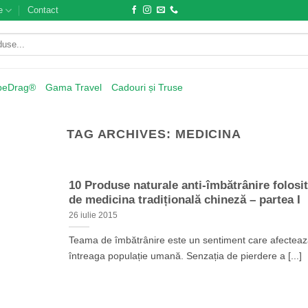
e
Contact
beDrag®
Gama Travel
Cadouri și Truse
TAG ARCHIVES:
MEDICINA
10 Produse naturale anti-îmbătrânire folosi
de medicina tradițională chineză – partea I
26 iulie 2015
Teama de îmbătrânire este un sentiment care afectea
întreaga populație umană. Senzația de pierdere a [...]