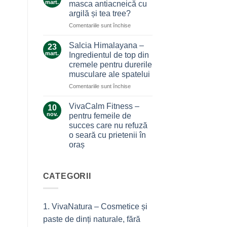
care
mart.
masca antiacneică cu
care
nu
argilă și tea tree?
ne
te
pentru
Comentariile sunt închise
alină
lasă
Ce
durerile
la…
secrete
Salcia Himalayana –
durere
23
ascunde
mart.
Ingredientul de top din
masca
cremele pentru durerile
antiacneică
musculare ale spatelui
cu
argilă
pentru
Comentariile sunt închise
și
Salcia
tea
Himalayana
VivaCalm Fitness –
10
tree?
–
nov.
pentru femeile de
Ingredientul
succes care nu refuză
de
o seară cu prietenii în
top
oraș
din
cremele
Niciun
comentariu
pentru
la
durerile
VivaCalm
CATEGORII
musculare
Fitness
–
ale
pentru
spatelui
femeile
1. VivaNatura – Cosmetice și
de
succes
paste de dinți naturale, fără
care
nu