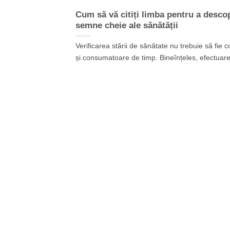
Cum să vă citiți limba pentru a desco
semne cheie ale sănătății
Verificarea stării de sănătate nu trebuie să fie c
și consumatoare de timp. Bineînțeles, efectuarea