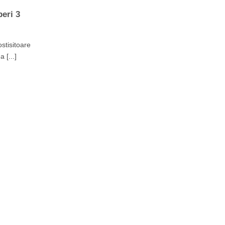
peri 3
ostisitoare
 [...]