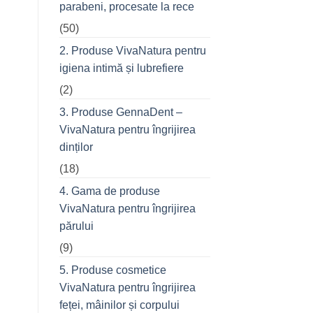
parabeni, procesate la rece
refuză
o
(50)
seară
cu
prietenii
2. Produse VivaNatura pentru
în
oraș
igiena intimă și lubrefiere
(2)
3. Produse GennaDent –
VivaNatura pentru îngrijirea
dinților
(18)
4. Gama de produse
VivaNatura pentru îngrijirea
părului
(9)
5. Produse cosmetice
VivaNatura pentru îngrijirea
feței, mâinilor și corpului