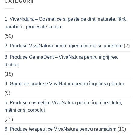
CATEGORII
din
Fitness
cremele
–
pentru
pentru
femeile
durerile
1. VivaNatura – Cosmetice și paste de dinți naturale, fără
de
musculare
succes
ale
parabeni, procesate la rece
care
spatelui
nu
refuză
(50)
o
seară
2. Produse VivaNatura pentru igiena intimă și lubrefiere
(2)
cu
prietenii
în
3. Produse GennaDent – VivaNatura pentru îngrijirea
oraș
dinților
(18)
4. Gama de produse VivaNatura pentru îngrijirea părului
(9)
5. Produse cosmetice VivaNatura pentru îngrijirea feței,
mâinilor și corpului
(35)
6. Produse terapeutice VivaNatura pentru reumatism
(10)