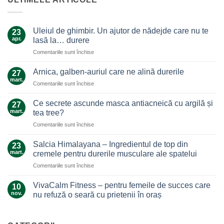
Uleiul de ghimbir. Un ajutor de nădejde care nu te
23
apr.
lasă la… durere
pentru
Comentariile sunt închise
Uleiul
de
Arnica, galben-auriul care ne alină durerile
27
ghimbir.
mart.
pentru
Comentariile sunt închise
Un
Arnica,
ajutor
galben-
Ce secrete ascunde masca antiacneică cu argilă și
de
27
auriul
mart.
nădejde
tea tree?
care
care
pentru
Comentariile sunt închise
ne
nu
Ce
alină
te
secrete
durerile
Salcia Himalayana – Ingredientul de top din
23
lasă
ascunde
mart.
cremele pentru durerile musculare ale spatelui
la…
masca
durere
pentru
Comentariile sunt închise
antiacneică
Salcia
cu
Himalayana
argilă
VivaCalm Fitness – pentru femeile de succes care
10
–
și
nov.
nu refuză o seară cu prietenii în oraș
Ingredientul
tea
Niciun
de
tree?
comentariu
top
la
VivaCalm