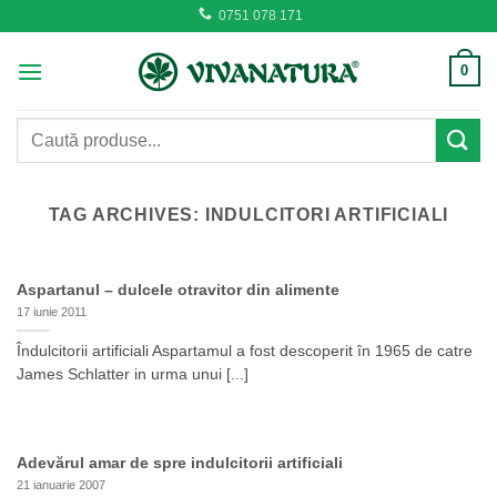
Skip
0751 078 171
to
content
0
Caută
după:
TAG ARCHIVES:
INDULCITORI ARTIFICIALI
Aspartanul – dulcele otravitor din alimente
17 iunie 2011
Îndulcitorii artificiali Aspartamul a fost descoperit în 1965 de catre
James Schlatter in urma unui [...]
Adevărul amar de spre indulcitorii artificiali
21 ianuarie 2007