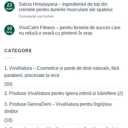
secrete
durerile
Salcia Himalayana – Ingredientul de top din
23
lasă
ascunde
mart.
cremele pentru durerile musculare ale spatelui
la…
masca
durere
pentru
Comentariile sunt închise
antiacneică
Salcia
cu
Himalayana
argilă
VivaCalm Fitness – pentru femeile de succes care
10
–
și
nov.
nu refuză o seară cu prietenii în oraș
Ingredientul
tea
Niciun
de
tree?
comentariu
top
la
VivaCalm
CATEGORII
din
Fitness
cremele
–
pentru
pentru
femeile
durerile
1. VivaNatura – Cosmetice și paste de dinți naturale, fără
de
musculare
succes
ale
parabeni, procesate la rece
care
spatelui
nu
refuză
(50)
o
seară
2. Produse VivaNatura pentru igiena intimă și lubrefiere
(2)
cu
prietenii
în
3. Produse GennaDent – VivaNatura pentru îngrijirea
oraș
dinților
(18)