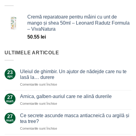
Cremă reparatoare pentru mâini cu unt de
mango și shea 50ml – Leonard Radutz Formula
– VivaNatura
50.55
lei
ULTIMELE ARTICOLE
Uleiul de ghimbir. Un ajutor de nădejde care nu te
23
apr.
lasă la… durere
pentru
Comentariile sunt închise
Uleiul
de
Arnica, galben-auriul care ne alină durerile
27
ghimbir.
mart.
pentru
Comentariile sunt închise
Un
Arnica,
ajutor
galben-
Ce secrete ascunde masca antiacneică cu argilă și
de
27
auriul
mart.
nădejde
tea tree?
care
care
pentru
Comentariile sunt închise
ne
nu
Ce
alină
te