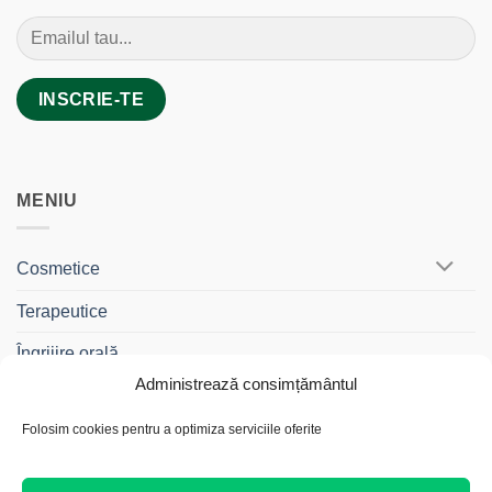
MENIU
Cosmetice
Terapeutice
Îngrijire orală
Administrează consimțământul
BebeDrag®
Folosim cookies pentru a optimiza serviciile oferite
Gama Travel
Cadouri și Truse