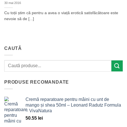
30 mai 2016
Cu toții știm că pentru a avea o viață erotică satisfăcătoare este
nevoie să de [...]
CAUTĂ
PRODUSE RECOMANDATE
Cremă reparatoare pentru mâini cu unt de
mango și shea 50ml – Leonard Radutz Formula
– VivaNatura
50.55
lei