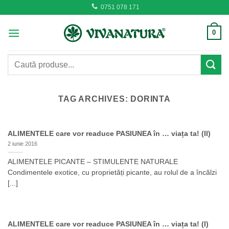
Skip
0751 078 171
to
content
0
Caută
după:
TAG ARCHIVES:
DORINTA
ALIMENTELE care vor readuce PASIUNEA în … viața ta! (II)
2 iunie 2016
ALIMENTELE PICANTE – STIMULENTE NATURALE
Condimentele exotice, cu proprietăți picante, au rolul de a încălzi
[...]
ALIMENTELE care vor readuce PASIUNEA în … viața ta! (I)