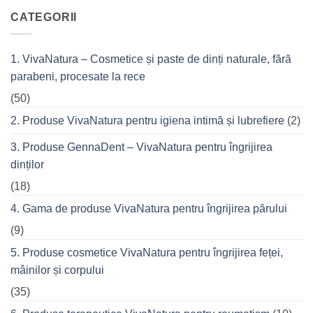
top
la
VivaCalm
CATEGORII
din
Fitness
cremele
–
pentru
pentru
femeile
durerile
1. VivaNatura – Cosmetice și paste de dinți naturale, fără
de
musculare
succes
ale
parabeni, procesate la rece
care
spatelui
nu
refuză
(50)
o
seară
2. Produse VivaNatura pentru igiena intimă și lubrefiere
(2)
cu
prietenii
în
3. Produse GennaDent – VivaNatura pentru îngrijirea
oraș
dinților
(18)
4. Gama de produse VivaNatura pentru îngrijirea părului
(9)
5. Produse cosmetice VivaNatura pentru îngrijirea feței,
mâinilor și corpului
(35)