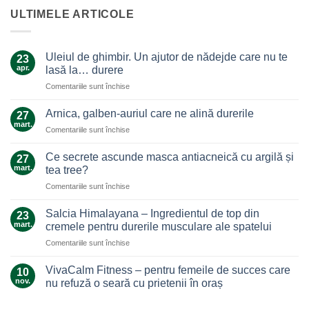
ULTIMELE ARTICOLE
Uleiul de ghimbir. Un ajutor de nădejde care nu te
23
apr.
lasă la… durere
pentru
Comentariile sunt închise
Uleiul
de
Arnica, galben-auriul care ne alină durerile
27
ghimbir.
mart.
pentru
Comentariile sunt închise
Un
Arnica,
ajutor
galben-
Ce secrete ascunde masca antiacneică cu argilă și
de
27
auriul
mart.
nădejde
tea tree?
care
care
pentru
Comentariile sunt închise
ne
nu
Ce
alină
te
secrete
durerile
Salcia Himalayana – Ingredientul de top din
23
lasă
ascunde
mart.
cremele pentru durerile musculare ale spatelui
la…
masca
durere
pentru
Comentariile sunt închise
antiacneică
Salcia
cu
Himalayana
argilă
VivaCalm Fitness – pentru femeile de succes care
10
–
și
nov.
nu refuză o seară cu prietenii în oraș
Ingredientul
tea
Niciun
de
tree?
comentariu