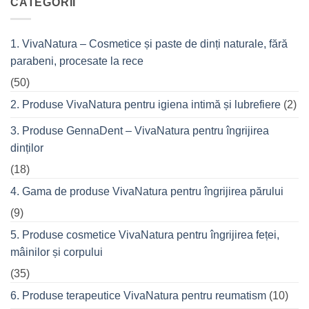
CATEGORII
din
Fitness
cremele
–
pentru
pentru
femeile
durerile
1. VivaNatura – Cosmetice și paste de dinți naturale, fără
de
musculare
succes
ale
parabeni, procesate la rece
care
spatelui
nu
refuză
(50)
o
seară
2. Produse VivaNatura pentru igiena intimă și lubrefiere
(2)
cu
prietenii
în
3. Produse GennaDent – VivaNatura pentru îngrijirea
oraș
dinților
(18)
4. Gama de produse VivaNatura pentru îngrijirea părului
(9)
5. Produse cosmetice VivaNatura pentru îngrijirea feței,
mâinilor și corpului
(35)
6. Produse terapeutice VivaNatura pentru reumatism
(10)