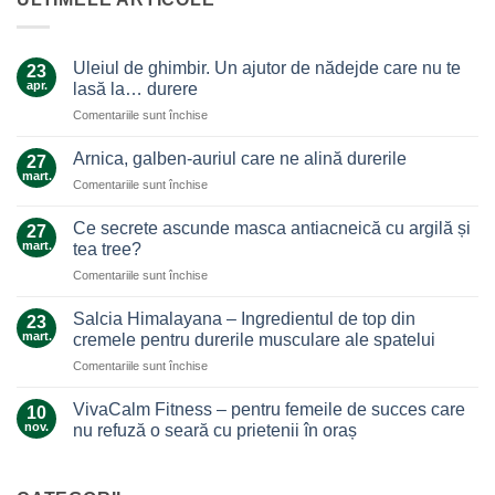
Uleiul de ghimbir. Un ajutor de nădejde care nu te
23
apr.
lasă la… durere
pentru
Comentariile sunt închise
Uleiul
de
Arnica, galben-auriul care ne alină durerile
27
ghimbir.
mart.
pentru
Comentariile sunt închise
Un
Arnica,
ajutor
galben-
Ce secrete ascunde masca antiacneică cu argilă și
de
27
auriul
mart.
nădejde
tea tree?
care
care
pentru
Comentariile sunt închise
ne
nu
Ce
alină
te
secrete
durerile
Salcia Himalayana – Ingredientul de top din
23
lasă
ascunde
mart.
cremele pentru durerile musculare ale spatelui
la…
masca
durere
pentru
Comentariile sunt închise
antiacneică
Salcia
cu
Himalayana
argilă
VivaCalm Fitness – pentru femeile de succes care
10
–
și
nov.
nu refuză o seară cu prietenii în oraș
Ingredientul
tea
Niciun
de
tree?
comentariu
top
la
VivaCalm