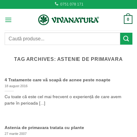
Skip
0751 078 171
to
content
0
Caută
după:
TAG ARCHIVES:
ASTENIE DE PRIMAVARA
4 Tratamente care vă scapă de acnee peste noapte
18 august 2016
Cu toate că este cel mai frecvent o experiență de care avem
parte în perioada [...]
Astenia de primavara tratata cu plante
27 martie 2007