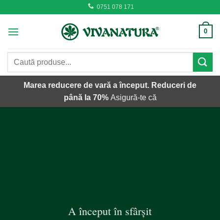
Skip
0751 078 171
to
content
0
Caută
după:
Marea reducere de vară a început. Reduceri de
până la 70%
Asigură-te că
A început în sfârșit