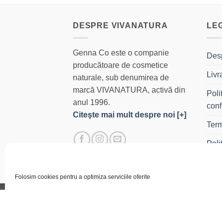
DESPRE VIVANATURA
LE
Genna Co este o companie
Des
producătoare de cosmetice
Livr
naturale, sub denumirea de
marcă VIVANATURA, activă din
Poli
anul 1996.
conf
Citeşte mai mult despre noi [+]
Term
Poli
Con
Folosim cookies pentru a optimiza serviciile oferite
ACADEMIE
BLOG
DESPRE NOI
MAGAZIN ONL
Acest site web folosește co
Copyright 2026 ©
Genna Co SRL