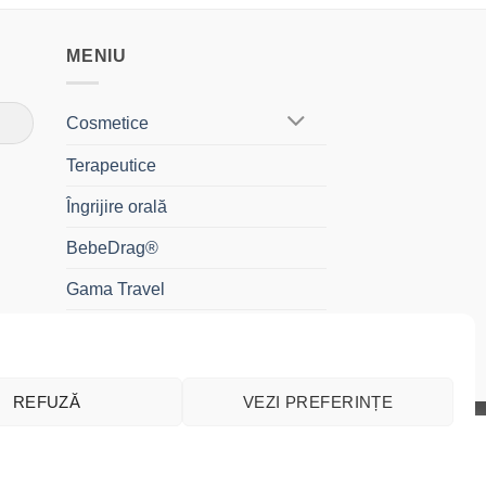
MENIU
Cosmetice
Terapeutice
Îngrijire orală
BebeDrag®
Gama Travel
Cadouri și Truse
REFUZĂ
VEZI PREFERINȚE
Cash
Bank
Credit
MasterCard
Visa
Cookie settings
ACCEPTĂ
On
Transfer
Card