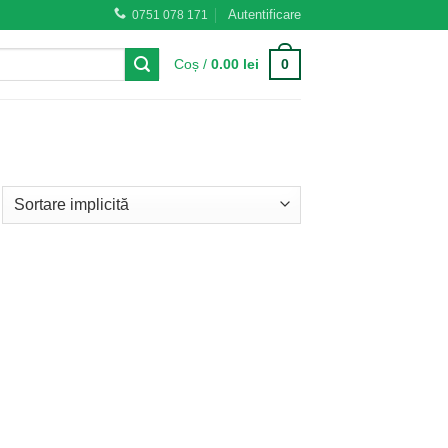
Autentificare
0751 078 171
0
Coș /
0.00
lei