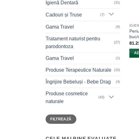
Igienă Dentară
(31)
Cadouri și Truse
(7)
IGIE
Gama Travel
(9)
Peri
buc/
Tratament naturist pentru
(27)
81.
parodontoza
AD
Gama Travel
(1)
Produse Terapeutice Naturale
(10)
Îngrijire Bebeluși - Bebe Drag
(4)
Produse cosmetice
(43)
naturale
Preț
Preț
FILTREAZĂ
minim
maxim
CELE MAI BINE EVALUATE