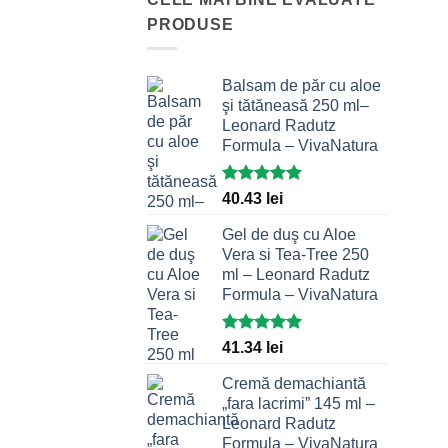
PRODUSE
Balsam de păr cu aloe
şi tătăneasă 250 ml–
Leonard Radutz
Formula – VivaNatura
Evaluat la
40.43
lei
5.00
stele
din 5
Gel de duş cu Aloe
Vera si Tea-Tree 250
ml – Leonard Radutz
Formula – VivaNatura
Evaluat la
41.34
lei
5.00
stele
din 5
Cremă demachiantă
„fara lacrimi” 145 ml –
Leonard Radutz
Formula – VivaNatura