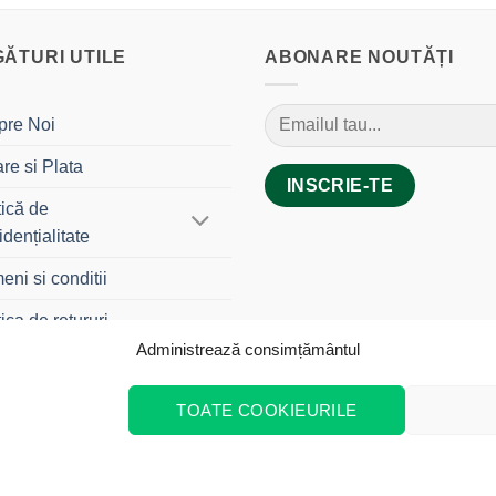
GĂTURI UTILE
ABONARE NOUTĂȚI
pre Noi
are si Plata
tică de
idențialitate
eni si conditii
tica de retururi
Administrează consimțământul
tact
TOATE COOKIEURILE
INE
CONTACT
okie-uri pentru a vă îmbunătăți experiența.
Politica de cookie-uri