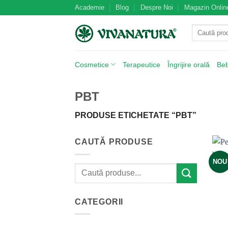
Skip
Academie
Blog
Despre Noi
Magazin Onlin
to
Caută
content
după:
Cosmetice
Terapeutice
Îngrijire orală
Be
PBT
PRODUSE ETICHETATE “PBT”
CAUTĂ PRODUSE
NOU
Caută
după:
CATEGORII