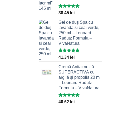
Evaluat la
38.45
lei
5.00
stele
din 5
Gel de duş Spa cu
lavanda si ceai verde,
250 ml – Leonard
Radutz Formula –
VivaNatura
Evaluat la
41.34
lei
5.00
stele
din 5
Cremă Antiacneică
SUPERACTIVĂ cu
argilă şi propolis 20 ml
– Leonard Radutz
Formula – VivaNatura
Evaluat la
40.62
lei
5.00
stele
din 5