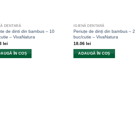
NĂ DENTARĂ
IGIENĂ DENTARĂ
ute de dinti din bambus – 10
Periuțe de dinți din bambus – 2
cutie – VivaNatura
buc/cutie – VivaNatura
23
lei
18.06
lei
AUGĂ ÎN COȘ
ADAUGĂ ÎN COȘ