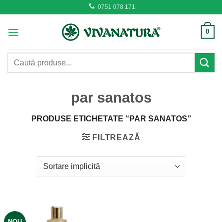
Skip
0751 078 171
to
content
0
Caută
după:
par sanatos
PRODUSE ETICHETATE “PAR SANATOS”
FILTREAZĂ
NOU