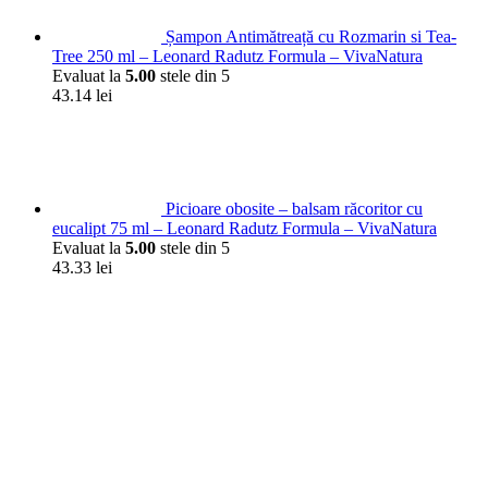
Șampon Antimătreață cu Rozmarin si Tea-
Tree 250 ml – Leonard Radutz Formula – VivaNatura
Evaluat la
5.00
stele din 5
43.14
lei
Picioare obosite – balsam răcoritor cu
eucalipt 75 ml – Leonard Radutz Formula – VivaNatura
Evaluat la
5.00
stele din 5
43.33
lei