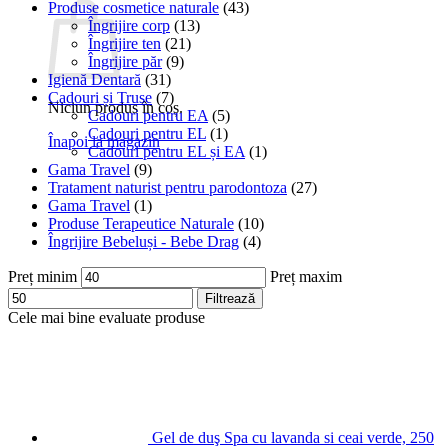
Produse cosmetice naturale
(43)
Îngrijire corp
(13)
Îngrijire ten
(21)
Îngrijire păr
(9)
Igienă Dentară
(31)
Cadouri și Truse
(7)
Niciun produs în coș.
Cadouri pentru EA
(5)
Cadouri pentru EL
(1)
Înapoi la magazin
Cadouri pentru EL și EA
(1)
Gama Travel
(9)
Tratament naturist pentru parodontoza
(27)
Gama Travel
(1)
Produse Terapeutice Naturale
(10)
Îngrijire Bebeluși - Bebe Drag
(4)
Preț minim
Preț maxim
Filtrează
Cele mai bine evaluate produse
Gel de duş Spa cu lavanda si ceai verde, 250