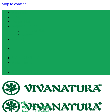
Skip to content
Academie
Blog
Despre Noi
Magazin Online
Livrare si Plata
Marturii
Contact
0751 078 171
Autentificare
0751 078 171
Cosmetice
Îngrijirea Corpului
Îngrijirea Tenului