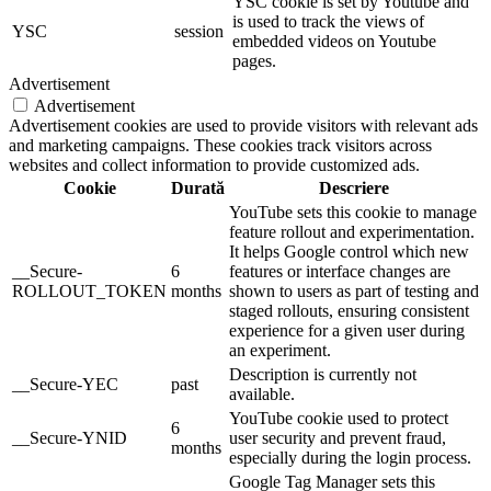
YSC cookie is set by Youtube and
is used to track the views of
YSC
session
embedded videos on Youtube
pages.
Advertisement
Advertisement
Advertisement cookies are used to provide visitors with relevant ads
and marketing campaigns. These cookies track visitors across
websites and collect information to provide customized ads.
Cookie
Durată
Descriere
YouTube sets this cookie to manage
feature rollout and experimentation.
It helps Google control which new
__Secure-
6
features or interface changes are
ROLLOUT_TOKEN
months
shown to users as part of testing and
staged rollouts, ensuring consistent
experience for a given user during
an experiment.
Description is currently not
__Secure-YEC
past
available.
YouTube cookie used to protect
6
__Secure-YNID
user security and prevent fraud,
months
especially during the login process.
Google Tag Manager sets this