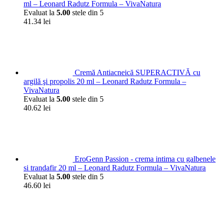
ml – Leonard Radutz Formula – VivaNatura
Evaluat la
5.00
stele din 5
41.34
lei
Cremă Antiacneică SUPERACTIVĂ cu
argilă şi propolis 20 ml – Leonard Radutz Formula –
VivaNatura
Evaluat la
5.00
stele din 5
40.62
lei
EroGenn Passion - crema intima cu galbenele
si trandafir 20 ml – Leonard Radutz Formula – VivaNatura
Evaluat la
5.00
stele din 5
46.60
lei