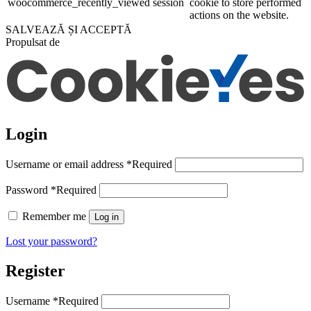
woocommerce_recently_viewed
session
cookie to store performed
actions on the website.
SALVEAZĂ ȘI ACCEPTĂ
Propulsat de
Login
Username or email address
*
Required
Password
*
Required
Remember me
Log in
Lost your password?
Register
Username
*
Required