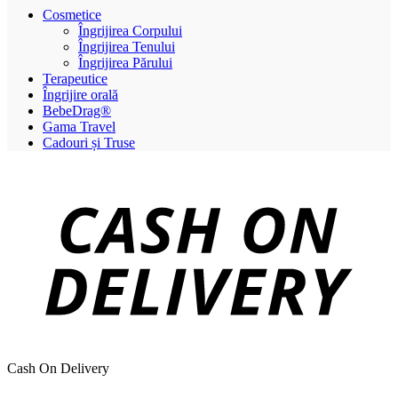
Cosmetice
Îngrijirea Corpului
Îngrijirea Tenului
Îngrijirea Părului
Terapeutice
Îngrijire orală
BebeDrag®
Gama Travel
Cadouri și Truse
Cash On Delivery