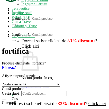
Îngrijirea Părului
Terapeutice
Îngrijire orală
BebeDrag®
Caută după:
Gama Travel
Cadouri și Truse
Caută după:
Coș /
0.00
lei
0
Doresti sa beneficiezi de
33% discount
?
Click aici
fortifică
Produse etichetate “fortifică”
Filtrează
Afișez singurul rezultat
Niciun produs în coș.
Înapoi la magazin
Caută produse
Caută după:
0
Coș
Categorii
Doresti sa beneficiezi de
33% discount
?
Click aici