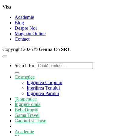
Visa
Academie
Blog
Despre Noi
Magazin Online
Contact
Copyright 2026 ©
Genna Co SRL
Search for:
Cosmetice
Îngrijirea Corpului
Îngrijirea Tenului
Îngrijirea Părului
Terapeutice
Îngrijire orală
BebeDrag®
Gama Travel
Cadouri și Truse
Academie