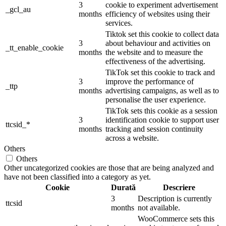
3
cookie to experiment advertisement
_gcl_au
months
efficiency of websites using their
services.
Tiktok set this cookie to collect data
3
about behaviour and activities on
_tt_enable_cookie
months
the website and to measure the
effectiveness of the advertising.
TikTok set this cookie to track and
3
improve the performance of
_ttp
months
advertising campaigns, as well as to
personalise the user experience.
TikTok sets this cookie as a session
3
identification cookie to support user
ttcsid_*
months
tracking and session continuity
across a website.
Others
Others
Other uncategorized cookies are those that are being analyzed and
have not been classified into a category as yet.
Cookie
Durată
Descriere
3
Description is currently
ttcsid
months
not available.
WooCommerce sets this